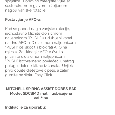
spajalice. Ponovno zategnite vijke sa
šesterokutnom glavom u željenom
nagibu vanjske rotacije.
Postavljanje AFO-a:
Kad se podesi nagib vanjske rotacije,
jednostavno kliznite dio s crnom
naljepnicom “PUSH” u udubljeni kanal
na dnu AFO-a. Dio s crnom naljepnicom
“PUSH” će iskočiti i blokirati AFO na
mjestu. Za skidanje AFO-a čvrsto
pritisnite dio s crnom naljepnicom
“PUSH” istovremeno povlačeći unatrag
polugu, dok ne klizne iz kanala. Uvijek
prvo obujte djetetove cipele, a zatim
gurnite na šipku Easy Click.
MITCHELL SPIRNG ASSIST DOBBS BAR
Model SDCBMD mali i uobičajena
veličina
Indikacije za uporabu: