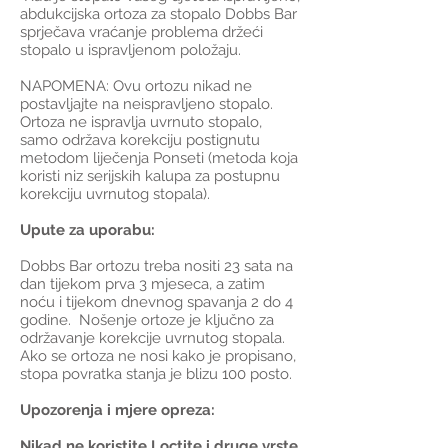
abdukcijska ortoza za stopalo Dobbs Bar
sprječava vraćanje problema držeći
stopalo u ispravljenom položaju.
NAPOMENA: Ovu ortozu nikad ne
postavljajte na neispravljeno stopalo.
Ortoza ne ispravlja uvrnuto stopalo,
samo održava korekciju postignutu
metodom liječenja Ponseti (metoda koja
koristi niz serijskih kalupa za postupnu
korekciju uvrnutog stopala).
Upute za uporabu:
Dobbs Bar ortozu treba nositi 23 sata na
dan tijekom prva 3 mjeseca, a zatim
noću i tijekom dnevnog spavanja 2 do 4
godine. Nošenje ortoze je ključno za
održavanje korekcije uvrnutog stopala.
Ako se ortoza ne nosi kako je propisano,
stopa povratka stanja je blizu 100 posto.
Upozorenja i mjere opreza:
Nikad ne koristite Loctite i druge vrste