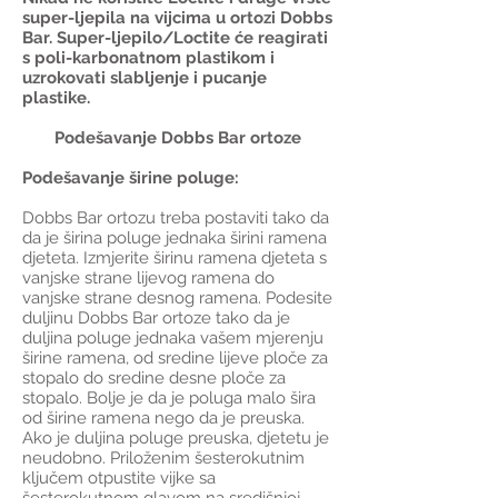
super-ljepila na vijcima u ortozi Dobbs
Bar. Super-ljepilo/Loctite će reagirati
s poli-karbonatnom plastikom i
uzrokovati slabljenje i pucanje
plastike.
Podešavanje Dobbs Bar ortoze
Podešavanje širine poluge:
Dobbs Bar ortozu treba postaviti tako da
da je širina poluge jednaka širini ramena
djeteta. Izmjerite širinu ramena djeteta s
vanjske strane lijevog ramena do
vanjske strane desnog ramena. Podesite
duljinu Dobbs Bar ortoze tako da je
duljina poluge jednaka vašem mjerenju
širine ramena, od sredine lijeve ploče za
stopalo do sredine desne ploče za
stopalo. Bolje je da je poluga malo šira
od širine ramena nego da je preuska.
Ako je duljina poluge preuska, djetetu je
neudobno. Priloženim šesterokutnim
ključem otpustite vijke sa