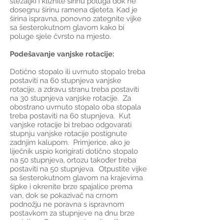
stezaljki i kliznite širinu poluga dok ne
dosegnu širinu ramena djeteta. Kad je
širina ispravna, ponovno zategnite vijke
sa šesterokutnom glavom kako bi
poluge sjele čvrsto na mjesto.
Podešavanje vanjske rotacije:
Dotično stopalo ili uvrnuto stopalo treba
postaviti na 60 stupnjeva vanjske
rotacije, a zdravu stranu treba postaviti
na 30 stupnjeva vanjske rotacije. Za
obostrano uvrnuto stopalo oba stopala
treba postaviti na 60 stupnjeva. Kut
vanjske rotacije bi trebao odgovarati
stupnju vanjske rotacije postignute
zadnjim kalupom. Primjerice, ako je
liječnik uspio korigirati dotično stopalo
na 50 stupnjeva, ortozu također treba
postaviti na 50 stupnjeva. Otpustite vijke
sa šesterokutnom glavom na krajevima
šipke i okrenite brze spajalice prema
van, dok se pokazivač na crnom
podnožju ne poravna s ispravnom
postavkom za stupnjeve na dnu brze