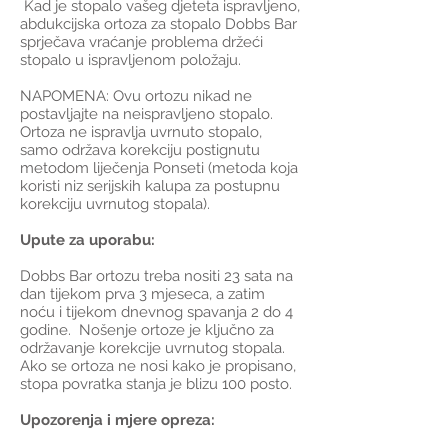
Kad je stopalo vašeg djeteta ispravljeno,
abdukcijska ortoza za stopalo Dobbs Bar
sprječava vraćanje problema držeći
stopalo u ispravljenom položaju.
NAPOMENA: Ovu ortozu nikad ne
postavljajte na neispravljeno stopalo.
Ortoza ne ispravlja uvrnuto stopalo,
samo održava korekciju postignutu
metodom liječenja Ponseti (metoda koja
koristi niz serijskih kalupa za postupnu
korekciju uvrnutog stopala).
Upute za uporabu:
Dobbs Bar ortozu treba nositi 23 sata na
dan tijekom prva 3 mjeseca, a zatim
noću i tijekom dnevnog spavanja 2 do 4
godine. Nošenje ortoze je ključno za
održavanje korekcije uvrnutog stopala.
Ako se ortoza ne nosi kako je propisano,
stopa povratka stanja je blizu 100 posto.
Upozorenja i mjere opreza: