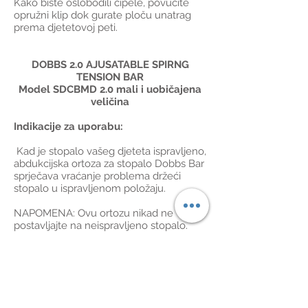
Kako biste oslobodili cipele, povucite
opružni klip dok gurate ploču unatrag
prema djetetovoj peti.
DOBBS 2.0 AJUSATABLE SPIRNG
TENSION BAR
Model SDCBMD 2.0 mali i uobičajena
veličina
Indikacije za uporabu:
Kad je stopalo vašeg djeteta ispravljeno,
abdukcijska ortoza za stopalo Dobbs Bar
sprječava vraćanje problema držeći
stopalo u ispravljenom položaju.
NAPOMENA: Ovu ortozu nikad ne
postavljajte na neispravljeno stopalo.
Ortoza ne ispravlja uvrnuto stopalo,
samo održava korekciju postignutu
metodom liječenja Ponseti (metoda koja
koristi niz serijskih kalupa za postupnu
korekciju uvrnutog stopala).