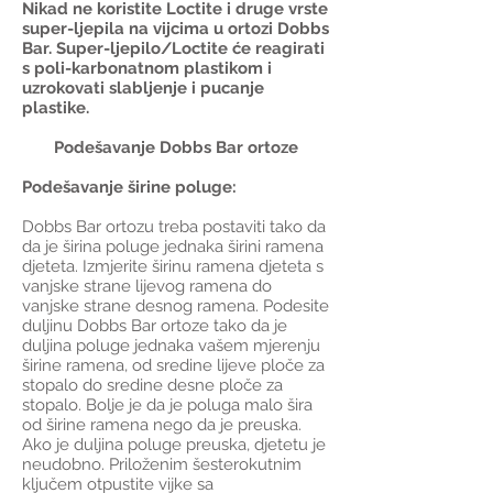
Nikad ne koristite Loctite i druge vrste
super-ljepila na vijcima u ortozi Dobbs
Bar. Super-ljepilo/Loctite će reagirati
s poli-karbonatnom plastikom i
uzrokovati slabljenje i pucanje
plastike.
Podešavanje Dobbs Bar ortoze
Podešavanje širine poluge:
Dobbs Bar ortozu treba postaviti tako da
da je širina poluge jednaka širini ramena
djeteta. Izmjerite širinu ramena djeteta s
vanjske strane lijevog ramena do
vanjske strane desnog ramena. Podesite
duljinu Dobbs Bar ortoze tako da je
duljina poluge jednaka vašem mjerenju
širine ramena, od sredine lijeve ploče za
stopalo do sredine desne ploče za
stopalo. Bolje je da je poluga malo šira
od širine ramena nego da je preuska.
Ako je duljina poluge preuska, djetetu je
neudobno. Priloženim šesterokutnim
ključem otpustite vijke sa