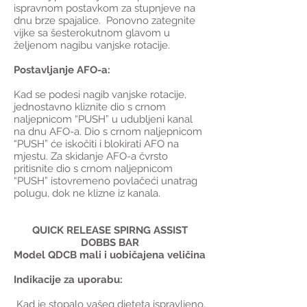
ispravnom postavkom za stupnjeve na
dnu brze spajalice. Ponovno zategnite
vijke sa šesterokutnom glavom u
željenom nagibu vanjske rotacije.
Postavljanje AFO-a:
Kad se podesi nagib vanjske rotacije,
jednostavno kliznite dio s crnom
naljepnicom “PUSH” u udubljeni kanal
na dnu AFO-a. Dio s crnom naljepnicom
“PUSH” će iskočiti i blokirati AFO na
mjestu. Za skidanje AFO-a čvrsto
pritisnite dio s crnom naljepnicom
“PUSH” istovremeno povlačeći unatrag
polugu, dok ne klizne iz kanala.
QUICK RELEASE SPIRNG ASSIST
DOBBS BAR
Model QDCB mali i uobičajena veličina
Indikacije za uporabu:
Kad je stopalo vašeg djeteta ispravljeno,