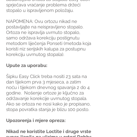
sprječava vraćanje problema držeći
stopalo u ispravljenom položaju.
NAPOMENA: Ovu ortozu nikad ne
postavljajte na neispravljeno stopalo.
Ortoza ne ispravlja uvrnuto stopalo,
samo održava korekciju postignutu
metodom liječenja Ponseti (metoda koja
koristi niz serijskih kalupa za postupnu
korekciju uvrnutog stopala).
Upute za uporabu:
Šipku Easy Click treba nositi 23 sata na
dan tijekom prva 3 mjeseca, a zatim
noću i tijekom dnevnog spavanja 2 do 4
godine. Nošenje ortoze je ključno za
održavanje korekcije uvrnutog stopala.
Ako se ortoza ne nosi kako je propisano,
stopa povratka stanja je blizu 100 posto.
Upozorenja i mjere opreza:
Nikad ne koristite Loctite i druge vrste