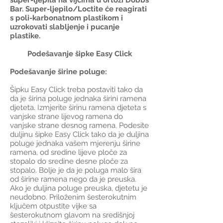
super-ljepila na vijcima u ortozi Dobbs
Bar. Super-ljepilo/Loctite će reagirati
s poli-karbonatnom plastikom i
uzrokovati slabljenje i pucanje
plastike.
Podešavanje šipke Easy Click
Podešavanje širine poluge:
Šipku Easy Click treba postaviti tako da
da je širina poluge jednaka širini ramena
djeteta. Izmjerite širinu ramena djeteta s
vanjske strane lijevog ramena do
vanjske strane desnog ramena. Podesite
duljinu šipke Easy Click tako da je duljina
poluge jednaka vašem mjerenju širine
ramena, od sredine lijeve ploče za
stopalo do sredine desne ploče za
stopalo. Bolje je da je poluga malo šira
od širine ramena nego da je preuska.
Ako je duljina poluge preuska, djetetu je
neudobno. Priloženim šesterokutnim
ključem otpustite vijke sa
šesterokutnom glavom na središnjoj