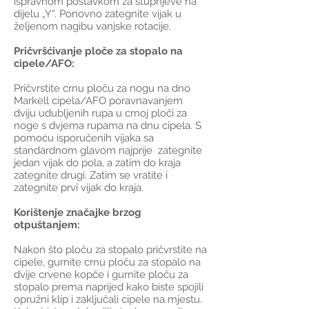
ispravnom postavkom za stupnjeve na
dijelu „Y“. Ponovno zategnite vijak u
željenom nagibu vanjske rotacije.
Pričvršćivanje ploče za stopalo na
cipele/AFO:
Pričvrstite crnu ploču za nogu na dno
Markell cipela/AFO poravnavanjem
dviju udubljenih rupa u crnoj ploči za
noge s dvjema rupama na dnu cipela. S
pomoću isporučenih vijaka sa
standardnom glavom najprije zategnite
jedan vijak do pola, a zatim do kraja
zategnite drugi. Zatim se vratite i
zategnite prvi vijak do kraja.
Korištenje značajke brzog
otpuštanjem:
Nakon što ploču za stopalo pričvrstite na
cipele, gurnite crnu ploču za stopalo na
dvije crvene kopče i gurnite ploču za
stopalo prema naprijed kako biste spojili
opružni klip i zaključali cipele na mjestu.