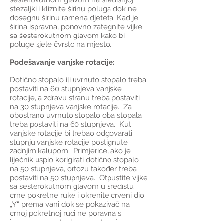
šesterokutnom glavom na središnjoj
stezaljki i kliznite širinu poluga dok ne
dosegnu širinu ramena djeteta. Kad je
širina ispravna, ponovno zategnite vijke
sa šesterokutnom glavom kako bi
poluge sjele čvrsto na mjesto.
Podešavanje vanjske rotacije:
Dotično stopalo ili uvrnuto stopalo treba
postaviti na 60 stupnjeva vanjske
rotacije, a zdravu stranu treba postaviti
na 30 stupnjeva vanjske rotacije. Za
obostrano uvrnuto stopalo oba stopala
treba postaviti na 60 stupnjeva. Kut
vanjske rotacije bi trebao odgovarati
stupnju vanjske rotacije postignute
zadnjim kalupom. Primjerice, ako je
liječnik uspio korigirati dotično stopalo
na 50 stupnjeva, ortozu također treba
postaviti na 50 stupnjeva. Otpustite vijke
sa šesterokutnom glavom u središtu
crne pokretne ruke i okrenite crveni dio
„Y“ prema vani dok se pokazivač na
crnoj pokretnoj ruci ne poravna s