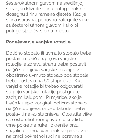
šesterokutnom glavom na središnjoj
stezaljki i kliznite širinu poluga dok ne
dosegnu širinu ramena djeteta. Kad je
širina ispravna, ponovno zategnite vijke
sa šesterokutnom glavom kako bi
poluge sjele čvrsto na mjesto.
Podešavanje vanjske rotacije:
Dotično stopalo ili uvrnuto stopalo treba
postaviti na 60 stupnjeva vanjske
rotacije, a zdravu stranu treba postaviti
na 30 stupnjeva vanjske rotacije. Za
obostrano uvrnuto stopalo oba stopala
treba postaviti na 60 stupnjeva. Kut
vanjske rotacije bi trebao odgovarati
stupnju vanjske rotacije postignute
zadnjim kalupom. Primjerice, ako je
liječnik uspio korigirati dotično stopalo
na 50 stupnjeva, ortozu također treba
postaviti na 50 stupnjeva. Otpustite vijke
sa šesterokutnom glavom u središtu
crne pokretne ruke i okrenite brzu
spajalicu prema vani, dok se pokazivač
na crnoj pokretnoj ruci ne poravna s