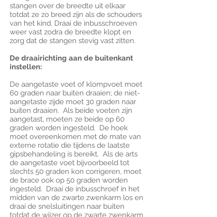
stangen over de breedte uit elkaar
totdat ze zo breed zijn als de schouders
van het kind. Draai de inbusschroeven
weer vast zodra de breedte klopt en
zorg dat de stangen stevig vast zitten.
De draairichting aan de buitenkant
instellen:
De aangetaste voet of klompvoet moet
60 graden naar buiten draaien; de niet-
aangetaste zijde moet 30 graden naar
buiten draaien. Als beide voeten zijn
aangetast, moeten ze beide op 60
graden worden ingesteld. De hoek
moet overeenkomen met de mate van
externe rotatie die tijdens de laatste
gipsbehandeling is bereikt. Als de arts
de aangetaste voet bijvoorbeeld tot
slechts 50 graden kon corrigeren, moet
de brace ook op 50 graden worden
ingesteld. Draai de inbusschroef in het
midden van de zwarte zwenkarm los en
draai de snelsluitingen naar buiten
totdat de wijzer op de zwarte zwenkarm