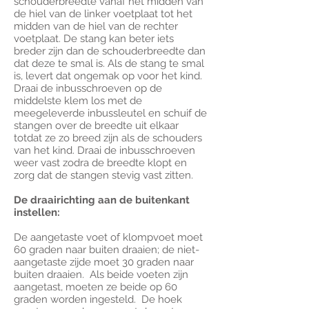
schouderbreedte vanaf het midden van
de hiel van de linker voetplaat tot het
midden van de hiel van de rechter
voetplaat. De stang kan beter iets
breder zijn dan de schouderbreedte dan
dat deze te smal is. Als de stang te smal
is, levert dat ongemak op voor het kind.
Draai de inbusschroeven op de
middelste klem los met de
meegeleverde inbussleutel en schuif de
stangen over de breedte uit elkaar
totdat ze zo breed zijn als de schouders
van het kind. Draai de inbusschroeven
weer vast zodra de breedte klopt en
zorg dat de stangen stevig vast zitten.
De draairichting aan de buitenkant
instellen:
De aangetaste voet of klompvoet moet
60 graden naar buiten draaien; de niet-
aangetaste zijde moet 30 graden naar
buiten draaien. Als beide voeten zijn
aangetast, moeten ze beide op 60
graden worden ingesteld. De hoek