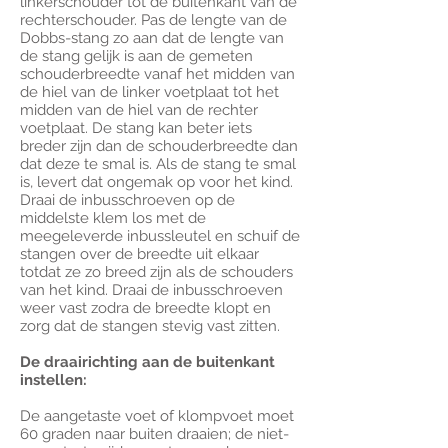
linkerschouder tot de buitenkant van de
rechterschouder. Pas de lengte van de
Dobbs-stang zo aan dat de lengte van
de stang gelijk is aan de gemeten
schouderbreedte vanaf het midden van
de hiel van de linker voetplaat tot het
midden van de hiel van de rechter
voetplaat. De stang kan beter iets
breder zijn dan de schouderbreedte dan
dat deze te smal is. Als de stang te smal
is, levert dat ongemak op voor het kind.
Draai de inbusschroeven op de
middelste klem los met de
meegeleverde inbussleutel en schuif de
stangen over de breedte uit elkaar
totdat ze zo breed zijn als de schouders
van het kind. Draai de inbusschroeven
weer vast zodra de breedte klopt en
zorg dat de stangen stevig vast zitten.
De draairichting aan de buitenkant
instellen:
De aangetaste voet of klompvoet moet
60 graden naar buiten draaien; de niet-