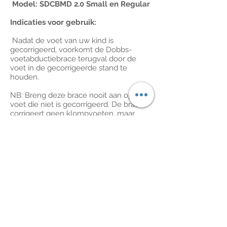
Model: SDCBMD 2.0 Small en Regular
Indicaties voor gebruik:
Nadat de voet van uw kind is
gecorrigeerd, voorkomt de Dobbs-
voetabductiebrace terugval door de
voet in de gecorrigeerde stand te
houden.
NB: Breng deze brace nooit aan op een
voet die niet is gecorrigeerd. De brace
corrigeert geen klompvoeten, maar
behoudt alleen de correctie die werd
behaald met de Ponseti-methode (een
methode waarbij een serie
gipsbehandelingen wordt gebruikt om
klompvoeten geleidelijk te corrigeren.
Gebruiksaanwijzing:
De Dobbs-stang moet gedurende de
eerste 3 maanden 23 uur per dag
worden gedragen. Daarna moet deze
nog 2 tot 4 jaar 's nachts en tijdens