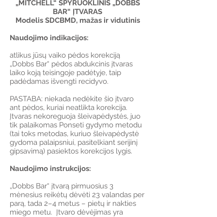
„MITCHELL“ SPYRUOKLINIS „DOBBS
BAR“ ĮTVARAS
Modelis SDCBMD, mažas ir vidutinis
Naudojimo indikacijos:
atlikus jūsų vaiko pėdos korekciją
„Dobbs Bar“ pėdos abdukcinis įtvaras
laiko koją teisingoje padėtyje, taip
padėdamas išvengti recidyvo.
PASTABA: niekada nedėkite šio įtvaro
ant pėdos, kuriai neatlikta korekcija.
Įtvaras nekoreguoja šleivapėdystės, juo
tik palaikomas Ponseti gydymo metodu
(tai toks metodas, kuriuo šleivapėdystė
gydoma palaipsniui, pasitelkiant serijinį
gipsavimą) pasiektos korekcijos lygis.
Naudojimo instrukcijos:
„Dobbs Bar“ įtvarą pirmuosius 3
mėnesius reikėtų dėvėti 23 valandas per
parą, tada 2–4 metus – pietų ir nakties
miego metu. Įtvaro dėvėjimas yra