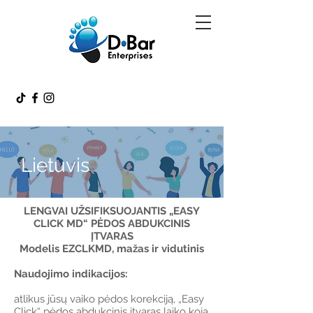
Lietuvis
LENGVAI UŽSIFIKSUOJANTIS „EASY
CLICK MD“ PĖDOS ABDUKCINIS
ĮTVARAS
Modelis EZCLKMD, mažas ir vidutinis
Naudojimo indikacijos:
atlikus jūsų vaiko pėdos korekciją, „Easy
Click“ pėdos abdukcinis įtvaras laiko koją