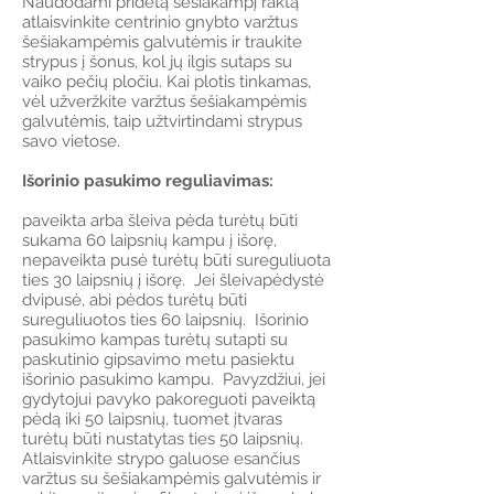
Naudodami pridėtą šešiakampį raktą
atlaisvinkite centrinio gnybto varžtus
šešiakampėmis galvutėmis ir traukite
strypus į šonus, kol jų ilgis sutaps su
vaiko pečių pločiu. Kai plotis tinkamas,
vėl užveržkite varžtus šešiakampėmis
galvutėmis, taip užtvirtindami strypus
savo vietose.
Išorinio pasukimo reguliavimas:
paveikta arba šleiva pėda turėtų būti
sukama 60 laipsnių kampu į išorę,
nepaveikta pusė turėtų būti sureguliuota
ties 30 laipsnių į išorę. Jei šleivapėdystė
dvipusė, abi pėdos turėtų būti
sureguliuotos ties 60 laipsnių. Išorinio
pasukimo kampas turėtų sutapti su
paskutinio gipsavimo metu pasiektu
išorinio pasukimo kampu. Pavyzdžiui, jei
gydytojui pavyko pakoreguoti paveiktą
pėdą iki 50 laipsnių, tuomet įtvaras
turėtų būti nustatytas ties 50 laipsnių.
Atlaisvinkite strypo galuose esančius
varžtus su šešiakampėmis galvutėmis ir