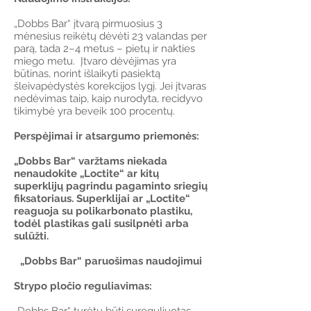
„Dobbs Bar“ įtvarą pirmuosius 3
mėnesius reikėtų dėvėti 23 valandas per
parą, tada 2–4 metus – pietų ir nakties
miego metu. Įtvaro dėvėjimas yra
būtinas, norint išlaikyti pasiektą
šleivapėdystės korekcijos lygį. Jei įtvaras
nedėvimas taip, kaip nurodyta, recidyvo
tikimybė yra beveik 100 procentų.
Perspėjimai ir atsargumo priemonės:
„Dobbs Bar“ varžtams niekada
nenaudokite „Loctite“ ar kitų
superklijų pagrindu pagaminto sriegių
fiksatoriaus. Superklijai ar „Loctite“
reaguoja su polikarbonato plastiku,
todėl plastikas gali susilpnėti arba
sulūžti.
„Dobbs Bar“ paruošimas naudojimui
Strypo pločio reguliavimas: