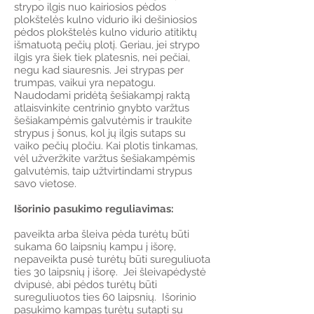
strypo ilgis nuo kairiosios pėdos
plokštelės kulno vidurio iki dešiniosios
pėdos plokštelės kulno vidurio atitiktų
išmatuotą pečių plotį. Geriau, jei strypo
ilgis yra šiek tiek platesnis, nei pečiai,
negu kad siauresnis. Jei strypas per
trumpas, vaikui yra nepatogu.
Naudodami pridėtą šešiakampį raktą
atlaisvinkite centrinio gnybto varžtus
šešiakampėmis galvutėmis ir traukite
strypus į šonus, kol jų ilgis sutaps su
vaiko pečių pločiu. Kai plotis tinkamas,
vėl užveržkite varžtus šešiakampėmis
galvutėmis, taip užtvirtindami strypus
savo vietose.
Išorinio pasukimo reguliavimas:
paveikta arba šleiva pėda turėtų būti
sukama 60 laipsnių kampu į išorę,
nepaveikta pusė turėtų būti sureguliuota
ties 30 laipsnių į išorę. Jei šleivapėdystė
dvipusė, abi pėdos turėtų būti
sureguliuotos ties 60 laipsnių. Išorinio
pasukimo kampas turėtų sutapti su