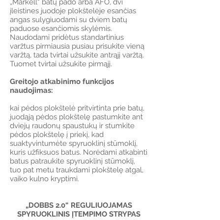
„Markell“ batų pado arba AFO, dvi
įleistines juodoje plokštelėje esančias
angas sulygiuodami su dviem batų
paduose esančiomis skylėmis.
Naudodami pridėtus standartinius
varžtus pirmiausia pusiau prisukite vieną
varžtą, tada tvirtai užsukite antrąjį varžtą.
Tuomet tvirtai užsukite pirmąjį.
Greitojo atkabinimo funkcijos
naudojimas:
kai pėdos plokštelė pritvirtinta prie batų,
juodąją pėdos plokštelę pastumkite ant
dviejų raudonų spaustukų ir stumkite
pėdos plokštelę į priekį, kad
suaktyvintumėte spyruoklinį stūmoklį,
kuris užfiksuos batus. Norėdami atkabinti
batus patraukite spyruoklinį stūmoklį,
tuo pat metu traukdami plokštelę atgal,
vaiko kulno kryptimi.
„DOBBS 2.0“ REGULIUOJAMAS
SPYRUOKLINIS ĮTEMPIMO STRYPAS