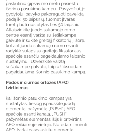
paskutinio gipsavimo metu pasiektu
išorinio pasukimo kampu. Pavyzdžiui, jei
gydytojui pavyko pakoreguoti paveiktą
pėdą iki 50 laipsnių, tuomet įtvaras
turėtų būti nustatytas ties 50 laipsnių.
Atlaisvinkite juodo sukamojo rėmo
centre esantį varžtą su šešiakampe
galvute ir sukite greitąjį fiksatorių į išorę,
kol ant juodo sukamojo rėmo esanti
rodyklė sutaps su greitojo fiksatoriaus
apačioje esančiu pageidaujamo laipsnio
nustatymu. Užveržkite varžtą
šešiakampe galvute, taip užfiksuodami
pageidaujamą išorinio pasukimo kampą.
Pėdos ir čiurnos ortozės (AFO)
tvirtinimas:
kai išorinio pasukimo kampas yra
nustatytas, tiesiog įspauskite juodą
elementą, pažymėtą „PUSH“ į AFO
apačioje esantį kanalą. „PUSH“
pažymėtas elementas išlįs ir pritvirtins
AFO reikiamoje vietoje. Norėdami nuimti
AFO, tvirtai paspauskite elementą,