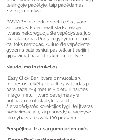
teisingoje padėtyje, taip padėdamas
išvengti recidyvo.
PASTABA: niekada nedėkite šio įtvaro
ant pėdos, kuriai neatlikta korekcija.
Įtvaras nekoreguoja šleivapėdystės, juo
tik palaikomas Ponseti gydymo metodu
(tai toks metodas, kuriuo šleivapėdystė
gydoma palaipsniui, pasitelkiant serijinį
gipsavimą) pasiektos korekcijos lygis.
Naudojimo instrukcijos:
„Easy Click Bar“ įtvarą pirmuosius 3
mėnesius reikėtų dėvėti 23 valandas per
parą, tada 2–4 metus – pietų ir nakties
miego metu. Įtvaro dėvėjimas yra
būtinas, norint išlaikyti pasiektą
šleivapėdystės korekcijos lygį. Jei įtvaras
nedėvimas taip, kaip nurodyta, recidyvo
tikimybė yra beveik 100 procentų.
Perspėjimai ir atsargumo priemonės: