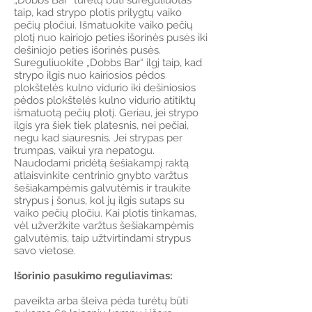
„Dobbs Bar“ turėtų būti sureguliuotas
taip, kad strypo plotis prilygtų vaiko
pečių pločiui. Išmatuokite vaiko pečių
plotį nuo kairiojo peties išorinės pusės iki
dešiniojo peties išorinės pusės.
Sureguliuokite „Dobbs Bar“ ilgį taip, kad
strypo ilgis nuo kairiosios pėdos
plokštelės kulno vidurio iki dešiniosios
pėdos plokštelės kulno vidurio atitiktų
išmatuotą pečių plotį. Geriau, jei strypo
ilgis yra šiek tiek platesnis, nei pečiai,
negu kad siauresnis. Jei strypas per
trumpas, vaikui yra nepatogu.
Naudodami pridėtą šešiakampį raktą
atlaisvinkite centrinio gnybto varžtus
šešiakampėmis galvutėmis ir traukite
strypus į šonus, kol jų ilgis sutaps su
vaiko pečių pločiu. Kai plotis tinkamas,
vėl užveržkite varžtus šešiakampėmis
galvutėmis, taip užtvirtindami strypus
savo vietose.
Išorinio pasukimo reguliavimas:
paveikta arba šleiva pėda turėtų būti