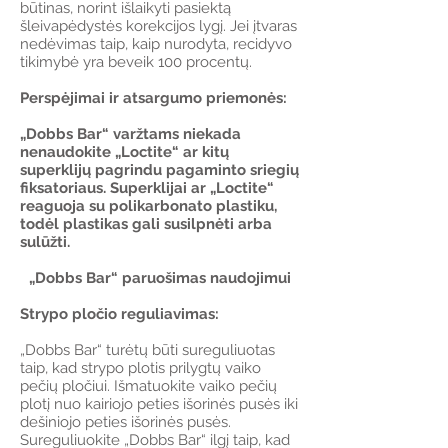
būtinas, norint išlaikyti pasiektą
šleivapėdystės korekcijos lygį. Jei įtvaras
nedėvimas taip, kaip nurodyta, recidyvo
tikimybė yra beveik 100 procentų.
Perspėjimai ir atsargumo priemonės:
„Dobbs Bar“ varžtams niekada
nenaudokite „Loctite“ ar kitų
superklijų pagrindu pagaminto sriegių
fiksatoriaus. Superklijai ar „Loctite“
reaguoja su polikarbonato plastiku,
todėl plastikas gali susilpnėti arba
sulūžti.
„Dobbs Bar“ paruošimas naudojimui
Strypo pločio reguliavimas:
„Dobbs Bar“ turėtų būti sureguliuotas
taip, kad strypo plotis prilygtų vaiko
pečių pločiui. Išmatuokite vaiko pečių
plotį nuo kairiojo peties išorinės pusės iki
dešiniojo peties išorinės pusės.
Sureguliuokite „Dobbs Bar“ ilgį taip, kad