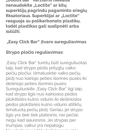
„Dobbs Bar“ varžtams niekada
nenaudokite „Loctite“ ar kitų
superklijų pagrindu pagaminto sriegių
fiksatoriaus. Superklijai ar „Loctite“
reaguoja su polikarbonato plastiku,
todėl plastikas gali susilpnėti arba
sulūžti.
„Easy Click Bar“ įtvaro sureguliavimas
Strypo pločio reguliavimas:
„Easy Click Bar“ turėtų būti sureguliuotas
taip, kad strypo plotis prilygtų vaiko
pečių pločiui. Išmatuokite vaiko pečių
plotį nuo kairiojo peties išorinės pusės iki
dešiniojo peties išorinės pusės.
Sureguliuokite „Easy Click Bar“ ilgį taip,
kad strypo ilgis nuo kairiosios pėdos
plokštelės kulno vidurio iki dešiniosios
pėdos plokštelės kulno vidurio atitiktų
išmatuotą pečių plotį. Geriau, jei strypo
ilgis yra šiek tiek platesnis, nei pečiai,
negu kad siauresnis. Jei strypas per
trumpas, vaikui yra nepatogu.