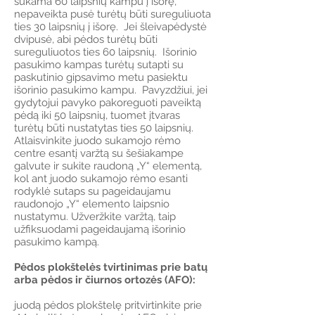
sukama 60 laipsnių kampu į išorę,
nepaveikta pusė turėtų būti sureguliuota
ties 30 laipsnių į išorę. Jei šleivapėdystė
dvipusė, abi pėdos turėtų būti
sureguliuotos ties 60 laipsnių. Išorinio
pasukimo kampas turėtų sutapti su
paskutinio gipsavimo metu pasiektu
išorinio pasukimo kampu. Pavyzdžiui, jei
gydytojui pavyko pakoreguoti paveiktą
pėdą iki 50 laipsnių, tuomet įtvaras
turėtų būti nustatytas ties 50 laipsnių.
Atlaisvinkite juodo sukamojo rėmo
centre esantį varžtą su šešiakampe
galvute ir sukite raudoną „Y“ elementą,
kol ant juodo sukamojo rėmo esanti
rodyklė sutaps su pageidaujamu
raudonojo „Y“ elemento laipsnio
nustatymu. Užveržkite varžtą, taip
užfiksuodami pageidaujamą išorinio
pasukimo kampą.
Pėdos plokštelės tvirtinimas prie batų
arba pėdos ir čiurnos ortozės (AFO):
juodą pėdos plokštelę pritvirtinkite prie