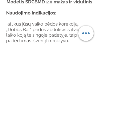
Modelis SDCBMD 2.0 mažas ir vidutinis
Naudojimo indikacijos:
atlikus jūsų vaiko pėdos korekciją,
„Dobbs Bar“ pėdos abdukcinis įtvaras
laiko koją teisingoje padėtyje, taip
padėdamas išvengti recidyvo.
PASTABA: niekada nedėkite šio įtvaro
ant pėdos, kuriai neatlikta korekcija.
Įtvaras nekoreguoja šleivapėdystės, juo
tik palaikomas Ponseti gydymo metodu
(tai toks metodas, kuriuo šleivapėdystė
gydoma palaipsniui, pasitelkiant serijinį
gipsavimą) pasiektos korekcijos lygis.
Naudojimo instrukcijos:
„Dobbs Bar“ įtvarą pirmuosius 3
mėnesius reikėtų dėvėti 23 valandas per
parą, tada 2–4 metus – pietų ir nakties
miego metu. Įtvaro dėvėjimas yra
būtinas, norint išlaikyti pasiektą
šleivapėdystės korekcijos lygį. Jei įtvaras