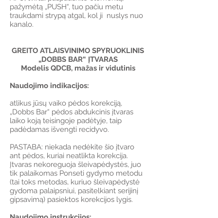
pažymėtą „PUSH“, tuo pačiu metu
traukdami strypą atgal, kol ji nuslys nuo
kanalo.
GREITO ATLAISVINIMO SPYRUOKLINIS
„DOBBS BAR“ ĮTVARAS
Modelis QDCB, mažas ir vidutinis
Naudojimo indikacijos:
atlikus jūsų vaiko pėdos korekciją,
„Dobbs Bar“ pėdos abdukcinis įtvaras
laiko koją teisingoje padėtyje, taip
padėdamas išvengti recidyvo.
PASTABA: niekada nedėkite šio įtvaro
ant pėdos, kuriai neatlikta korekcija.
Įtvaras nekoreguoja šleivapėdystės, juo
tik palaikomas Ponseti gydymo metodu
(tai toks metodas, kuriuo šleivapėdystė
gydoma palaipsniui, pasitelkiant serijinį
gipsavimą) pasiektos korekcijos lygis.
Naudojimo instrukcijos: