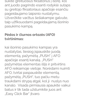
sukite greituosius fiksatorius į išorę, kol
ant juodo pagrindo esanti rodyklė sutaps
su greitojo fiksatoriaus apačioje esančiu
pageidaujamo laipsnio nustatymu.
Užveržkite varžtus šešiakampe galvute,
taip užfiksuodami pageidaujamą išorinio
pasukimo kampą.
Pėdos ir čiurnos ortozės (AFO)
tvirtinimas:
kai išorinio pasukimo kampas yra
nustatytas, tiesiog įspauskite juodą
elementą, pažymėtą „PUSH“ į AFO
apačioje esantį kanalą. „PUSH“
pažymėtas elementas išlįs ir pritvirtins
AFO reikiamoje vietoje. Norėdami nuimti
AFO, tvirtai paspauskite elementą,
pažymėtą „PUSH“, tuo pačiu metu
traukdami strypą atgal, kol ji nuslys nuo
kanalo. Visada pirmiausia apaukite vaikui
batus ir tik tada užstumkite juos ant
„Easy Click Bar“ įtvaro.