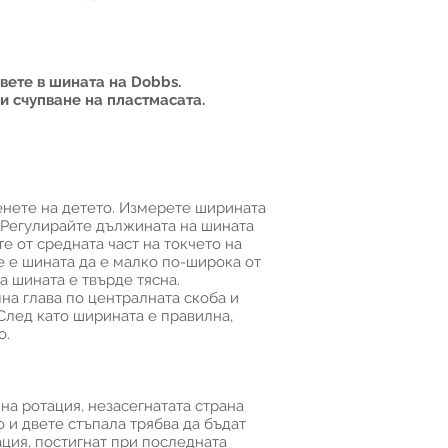
вете в шината на Dobbs.
и счупване на пластмасата.
менете на детето. Измерете ширината
. Регулирайте дължината на шината
е от средната част на токчето на
е е шината да е малко по-широка от
а шината е твърде тясна.
на глава по централната скоба и
След като ширината е правилна,
о.
на ротация, незасегнатата страна
 и двете стъпала трябва да бъдат
ация, постигнат при последната