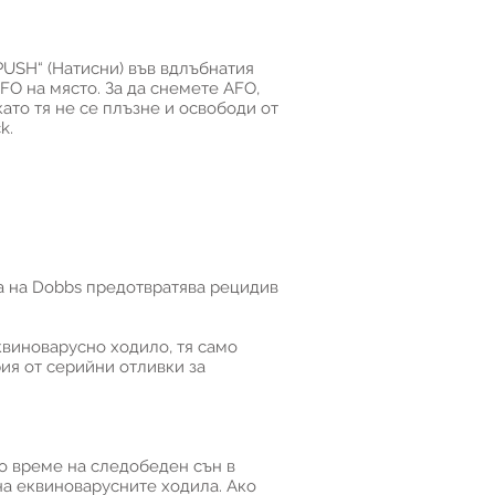
PUSH“ (Натисни) във вдлъбнатия
FO на място. За да снемете AFO,
като тя не се плъзне и освободи от
k.
та на Dobbs предотвратява рецидив
квиноварусно ходило, тя само
ия от серийни отливки за
по време на следобеден сън в
на еквиноварусните ходила. Ако