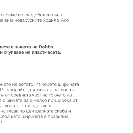
по време на следобеден сън в
на еквиноварусните ходила. Ако
вете в шината на Dobbs.
и счупване на пластмасата.
менете на детето. Измерете ширината
. Регулирайте дължината на шината
е от средната част на токчето на
е е шината да е малко по-широка от
а шината е твърде тясна.
на глава по централната скоба и
След като ширината е правилна,
о.