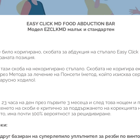
EASY CLICK MD FOOD ABDUCTION BAR
Модел EZCLKMD малък и стандартен
 било коригирано, скобата за абдукция на стъпало Easy Clic
раната позиция.
ази скоба на некоригирано стъпало. Скобата не коригира е
рез Метода за лечение на Понсети (метод, който изисква сер
арусно ходило).
и 23 часа на ден през първите 3 месеца и след това нощем и
енето на скоби е критично за поддържането на корекцията 
то, има почти 100% вероятност за рецидивиране.
ки:
 друг базиран на суперлепило уплътнител за резби по винто