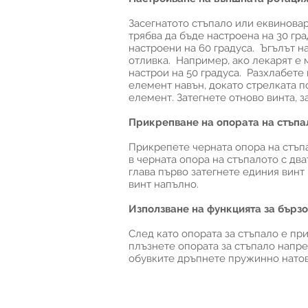
Засегнатото стъпало или еквиновар
трябва да бъде настроена на 30 гр
настроени на 60 градуса. Ъгълът н
отливка. Например, ако лекарят е м
настрои на 50 градуса. Разхлабете 
елемент навън, докато стрелката п
елемент. Затегнете отново винта, з
Прикрепване на опората на стъпал
Прикрепете черната опора на стъпа
в черната опора на стъпалото с дв
глава първо затегнете единия винт 
винт напълно.
Използване на функцията за бързо
След като опората за стъпало е пр
плъзнете опората за стъпало напре
обувките дръпнете пружинно натова