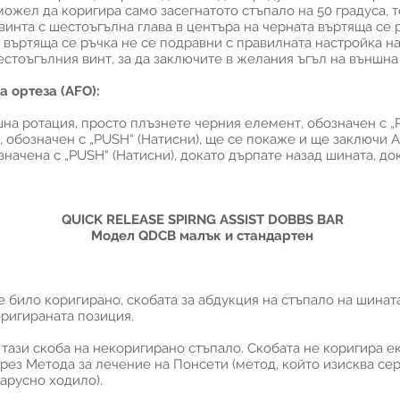
ожел да коригира само засегнатото стъпало на 50 градуса, т
винта с шестоъгълна глава в центъра на черната въртяща се 
 въртяща се ръчка не се подравни с правилната настройка на
естоъгълния винт, за да заключите в желания ъгъл на външна
 ортеза (AFO):
шна ротация, просто плъзнете черния елемент, обозначен с „
 обозначен с „PUSH“ (Натисни), ще се покаже и ще заключи A
значена с „PUSH“ (Натисни), докато дърпате назад шината, до
QUICK RELEASE SPIRNG ASSIST DOBBS BAR
Модел QDCB малък и стандартен
е било коригирано, скобата за абдукция на стъпало на шина
ригираната позиция.
ази скоба на некоригирано стъпало. Скобата не коригира е
рез Метода за лечение на Понсети (метод, който изисква сер
арусно ходило).