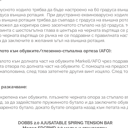
усното ходило трябва да бъде настроено на 60 градуса външ
адуса външна ротация. При двустранно еквиноварусно ходило
а външна ротация трябва да съвпада с градуса на външна рот
ожел да коригира само засегнатото стъпало на 50 градуса, т
винта с шестоъгълна глава в центъра на черната въртяща се 
о черната въртяща се ръчка не се подравни с правилната нас
а да заключите в желания ъгъл на външна ротация.
ото към обувките/глезенно-стъпална ортеза (AFO):
лото към долната част на обувките Markell/AFO чрез подрав
ата отвора по долната част на обувките. С помощта на предо
наполовина, след това затегнете другия винт изцяло. След т
 разкачване:
икрепена към обувките, плъзнете черната опора за стъпало в
д, за да задействате пружинното бутало и да заключите обув
реното бутало, докато бутате опората назад към петата на 
DOBBS 2.0 AJUSATABLE SPIRNG TENSION BAR