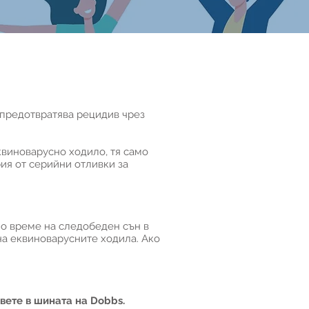
k предотвратява рецидив чрез
квиноварусно ходило, тя само
ия от серийни отливки за
 по време на следобеден сън в
на еквиноварусните ходила. Ако
вете в шината на Dobbs.