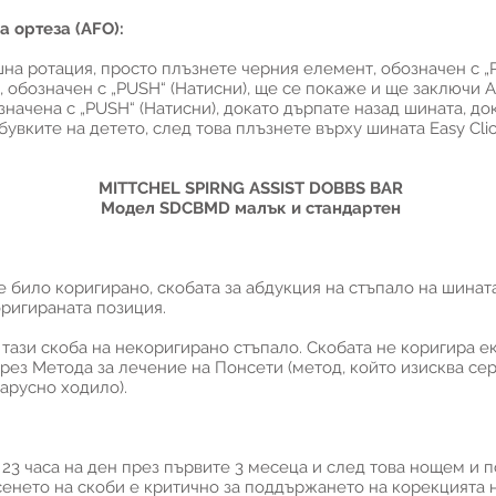
 ортеза (AFO):
шна ротация, просто плъзнете черния елемент, обозначен с „
 обозначен с „PUSH“ (Натисни), ще се покаже и ще заключи A
значена с „PUSH“ (Натисни), докато дърпате назад шината, до
увките на детето, след това плъзнете върху шината Easy Clic
MITTCHEL SPIRNG ASSIST DOBBS BAR
Модел SDCBMD малък и стандартен
е било коригирано, скобата за абдукция на стъпало на шина
ригираната позиция.
ази скоба на некоригирано стъпало. Скобата не коригира е
рез Метода за лечение на Понсети (метод, който изисква сер
арусно ходило).
 23 часа на ден през първите 3 месеца и след това нощем и 
енето на скоби е критично за поддържането на корекцията 