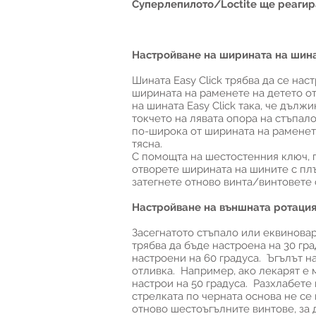
Суперлепилото/Loctite ще реагир
Настройване на ширината на шина
Шината Easy Click трябва да се нас
ширината на раменете на детето от
на шината Easy Click така, че дълж
токчето на лявата опора на стъпало
по-широка от ширината на раменете
тясна.
С помощта на шестостенния ключ, п
отворете ширината на шините с плъ
затегнете отново винта/винтовете 
Настройване на външната ротация
Засегнатото стъпало или еквиновар
трябва да бъде настроена на 30 гр
настроени на 60 градуса. Ъгълът н
отливка. Например, ако лекарят е м
настрои на 50 градуса. Разхлабете
стрелката по черната основа не се
отново шестоъгълните винтове, за 