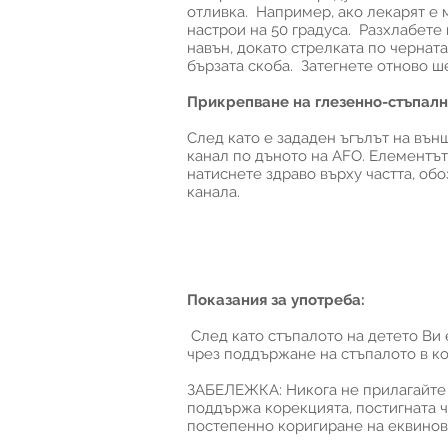
отливка. Например, ако лекарят е м
настрои на 50 градуса. Разхлабете 
навън, докато стрелката по черната
бързата скоба. Затегнете отново ш
Прикрепване на глезенно-стъпална
След като е зададен ъгълът на вън
канал по дъното на AFO. Елементът,
натиснете здраво върху частта, обо
канала.
Показания за употреба:
След като стъпалото на детето Ви 
чрез поддържане на стъпалото в ко
ЗАБЕЛЕЖКА: Никога не прилагайте т
поддържа корекцията, постигната ч
постепенно коригиране на еквинов