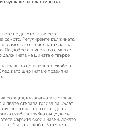
и счупване на пластмасата.
менете на детето. Измерете
на рамото. Регулирайте дължината
 на раменете от средната част на
то. По-добре е шината да е малко
ко дължината на шината е твърде
на глава по централната скоба и
След като ширината е правилна,
о.
на ротация, незасегнатата страна
 и двете стъпала трябва да бъдат
ация, постигнат при последната
огава скобата трябва също да се
ъртете бързите скоби навън, докато
ст на бързата скоба. Затегнете