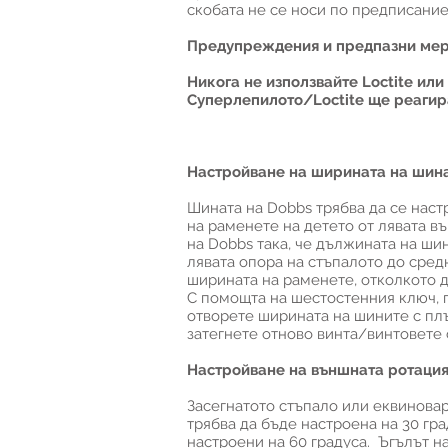
скобата не се носи по предписание
Предупреждения и предпазни мер
Никога не използвайте Loctite или
Суперлепилото/Loctite ще реагир
Настройване на ширината на шина
Шината на Dobbs трябва да се наст
на раменете на детето от лявата в
на Dobbs така, че дължината на ши
лявата опора на стъпалото до сред
ширината на раменете, отколкото да
С помощта на шестостенния ключ, п
отворете ширината на шините с плъ
затегнете отново винта/винтовете 
Настройване на външната ротация
Засегнатото стъпало или еквиновар
трябва да бъде настроена на 30 гр
настроени на 60 градуса. Ъгълът н