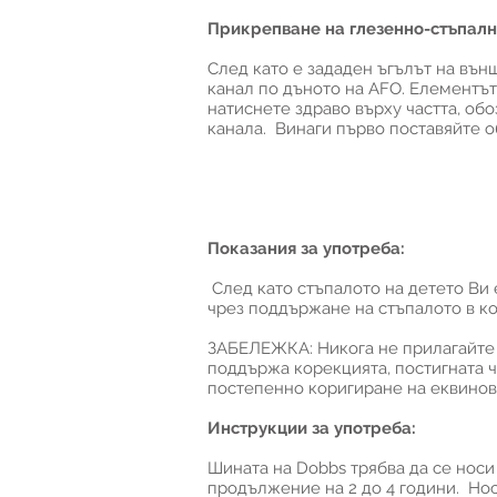
Прикрепване на глезенно-стъпална
След като е зададен ъгълът на вън
канал по дъното на AFO. Елементът,
натиснете здраво върху частта, обо
канала. Винаги първо поставяйте об
Показания за употреба:
След като стъпалото на детето Ви 
чрез поддържане на стъпалото в ко
ЗАБЕЛЕЖКА: Никога не прилагайте т
поддържа корекцията, постигната ч
постепенно коригиране на еквинов
Инструкции за употреба:
Шината на Dobbs трябва да се носи
продължение на 2 до 4 години. Нос