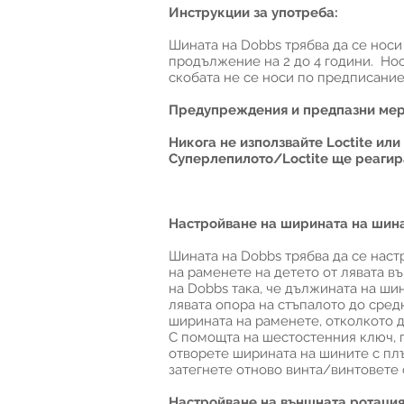
Инструкции за употреба:
Шината на Dobbs трябва да се носи
продължение на 2 до 4 години. Нос
скобата не се носи по предписание
Предупреждения и предпазни мер
Никога не използвайте Loctite или
Суперлепилото/Loctite ще реагир
Настройване на ширината на шина
Шината на Dobbs трябва да се наст
на раменете на детето от лявата в
на Dobbs така, че дължината на ши
лявата опора на стъпалото до сред
ширината на раменете, отколкото да
С помощта на шестостенния ключ, п
отворете ширината на шините с плъ
затегнете отново винта/винтовете 
Настройване на външната ротация