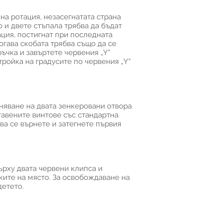
на ротация, незасегнатата страна
 и двете стъпала трябва да бъдат
ация, постигнат при последната
огава скобата трябва също да се
ръчка и завъртете червения „Y“
тройка на градусите по червения „Y“
няване на двата зенкеровани отвора
ставените винтове със стандартна
ова се върнете и затегнете първия
ърху двата червени клипса и
ките на място. За освобождаване на
детето.