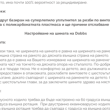
то, има почти 100% вероятност за рецидивиране.
ки:
 друг базиран на суперлепило уплътнител за резби по винто
а с поликарбонатната пластмаса и ще причини отслабване 
Настройване на шината на Dobbs
та:
рои така, че ширината на шината е равна на ширината на ра
ъншна страна на рамото до дясната външна страна на рамото
ната да е равна на Вашето измерване на ширината на раменет
ната част на токчето на дясната опора на стъпалото. По-добр
 е твърде тясна. Не е комфортно за детето, ако дължината н
редоставен в опаковката, разхлабете винтовете с шестоъгъл
згане, докато съвпаднат с ширината на раменете на детето. 
с шестоъгълни глави, за да заключите шините здраво на мяст
:
усното ходило трябва да бъде настроено на 60 градуса външ
адуса външна ротация. При двустранно еквиноварусно ходило
а външна ротация трябва да съвпада с градуса на външна рот