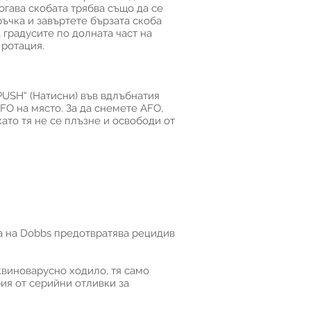
огава скобата трябва също да се
ръчка и завъртете бързата скоба
 градусите по долната част на
 ротация.
PUSH“ (Натисни) във вдлъбнатия
FO на място. За да снемете AFO,
като тя не се плъзне и освободи от
та на Dobbs предотвратява рецидив
квиноварусно ходило, тя само
ия от серийни отливки за