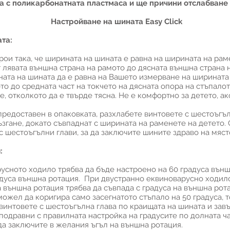
а с поликарбонатната пластмаса и ще причини отслабване 
Настройване на шината Easy Click
та:
трои така, че ширината на шината е равна на ширината на ра
 лявата външна страна на рамото до дясната външна страна 
ината на шината да е равна на Вашето измерване на ширината
то до средната част на токчето на дясната опора на стъпало
, отколкото да е твърде тясна. Не е комфортно за детето, а
редоставен в опаковката, разхлабете винтовете с шестоъгъл
згане, докато съвпаднат с ширината на раменете на детето. 
с шестоъгълни глави, за да заключите шините здраво на мяст
:
усното ходило трябва да бъде настроено на 60 градуса външ
адуса външна ротация. При двустранно еквиноварусно ходило
а външна ротация трябва да съвпада с градуса на външна рот
ожел да коригира само засегнатото стъпало на 50 градуса, т
 винтовете с шестоъгълна глава по краищата на шината и зав
 подравни с правилната настройка на градусите по долната ча
да заключите в желания ъгъл на външна ротация.