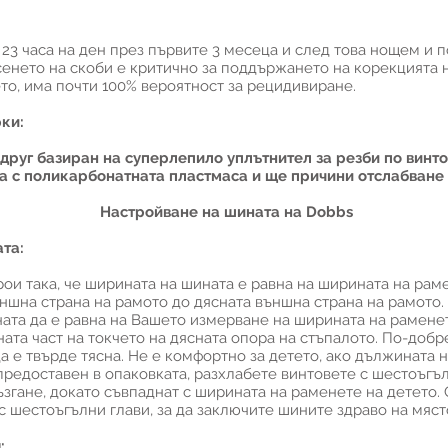
 23 часа на ден през първите 3 месеца и след това нощем и 
енето на скоби е критично за поддържането на корекцията 
то, има почти 100% вероятност за рецидивиране.
ки:
 друг базиран на суперлепило уплътнител за резби по винто
а с поликарбонатната пластмаса и ще причини отслабване 
Настройване на шината на Dobbs
та:
рои така, че ширината на шината е равна на ширината на ра
ъншна страна на рамото до дясната външна страна на рамото
ната да е равна на Вашето измерване на ширината на раменет
ната част на токчето на дясната опора на стъпалото. По-добр
 е твърде тясна. Не е комфортно за детето, ако дължината н
редоставен в опаковката, разхлабете винтовете с шестоъгъл
згане, докато съвпаднат с ширината на раменете на детето. 
с шестоъгълни глави, за да заключите шините здраво на мяст
: