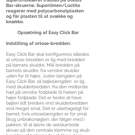
superlimbaseret trådlås på Dobbs
Bar-skruerne. Superlimen/Loctite
reagerer med polycarbonatplasten
og får plasten til at svække og
knække.
Opsætning af Easy Click Bar
Indstilling af ortose-bredden:
Easy Click Bar skal konfigureres således,
at ortose-bredden er lig med bredden
på barnets skuldre. Mål bredden på
barnets skuldre, fra venstre skulder
uden for til højre. Juster længden på
Easy Click Bar, så bøjlelængden er lig
med skulderbredden, fra den midterste
hæl på venstre fodplade til hælen på
højre fodplade. Det er bedre at have
bøjlen lidt bredere end skulderbredden
end meget smal. Det er ubehageligt for
barnet, hvis ortoselængden er for smal.
Brug unbrakonøglen, der følger med i
pakken, til at løsne de sekskantede
skruer på den centrale klemme og skub