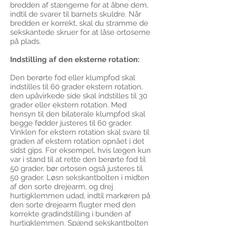
bredden af ​​stængerne for at åbne dem,
indtil de svarer til barnets skuldre. Når
bredden er korrekt, skal du stramme de
sekskantede skruer for at låse ortoserne
på plads.
Indstilling af den eksterne rotation:
Den berørte fod eller klumpfod skal
indstilles til 60 grader ekstern rotation,
den upåvirkede side skal indstilles til 30
grader eller ekstern rotation. Med
hensyn til den bilaterale klumpfod skal
begge fødder justeres til 60 grader.
Vinklen for ekstern rotation skal svare til
graden af ​​ekstern rotation opnået i det
sidst gips. For eksempel, hvis lægen kun
var i stand til at rette den berørte fod til
50 grader, bør ortosen også justeres til
50 grader. Løsn sekskantbolten i midten
af ​​den sorte drejearm, og drej
hurtigklemmen udad, indtil markøren på
den sorte drejearm flugter med den
korrekte gradindstilling i bunden af ​​
hurtigklemmen. Spænd sekskantbolten