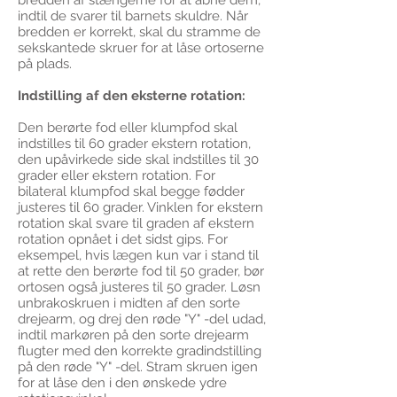
bredden af ​​stængerne for at åbne dem,
indtil de svarer til barnets skuldre. Når
bredden er korrekt, skal du stramme de
sekskantede skruer for at låse ortoserne
på plads.
Indstilling af den eksterne rotation:
Den berørte fod eller klumpfod skal
indstilles til 60 grader ekstern rotation,
den upåvirkede side skal indstilles til 30
grader eller ekstern rotation. For
bilateral klumpfod skal begge fødder
justeres til 60 grader. Vinklen for ekstern
rotation skal svare til graden af ​​ekstern
rotation opnået i det sidst gips. For
eksempel, hvis lægen kun var i stand til
at rette den berørte fod til 50 grader, bør
ortosen også justeres til 50 grader. Løsn
unbrakoskruen i midten af ​​den sorte
drejearm, og drej den røde "Y" -del udad,
indtil markøren på den sorte drejearm
flugter med den korrekte gradindstilling
på den røde "Y" -del. Stram skruen igen
for at låse den i den ønskede ydre