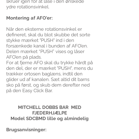
skruer igen for at låse i den ønskede
ydre rotationsvinkel.
Montering af AFO'er:
Når den eksterne rotationsvinkel er
defineret, skal du blot skubbe det sorte
stykke mærket "PUSH" ind i den
forsænkede kanal i bunden af ​​AFO’en.
Delen mærket “PUSH” vises og låser
AFO’en på plads.
For at fjerne AFO skal du trykke hårdt på
den del, der er mærket "PUSH", mens du
trækker ortosen baglæns, indtil den
glider ud af kanalen. Sæt altid dit barns
sko på først, og skub dem derefter ned
på den Easy Click Bar.
MITCHELL DOBBS BAR MED
FJEDERHJÆLPE
Model SDCBMD lille og almindelig
Brugsanvisninger: