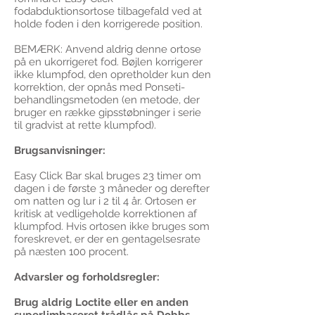
fodabduktionsortose tilbagefald ved at
holde foden i den korrigerede position.
BEMÆRK: Anvend aldrig denne ortose
på en ukorrigeret fod. Bøjlen korrigerer
ikke klumpfod, den opretholder kun den
korrektion, der opnås med Ponseti-
behandlingsmetoden (en metode, der
bruger en række gipsstøbninger i serie
til gradvist at rette klumpfod).
Brugsanvisninger:
Easy Click Bar skal bruges 23 timer om
dagen i de første 3 måneder og derefter
om natten og lur i 2 til 4 år. Ortosen er
kritisk at vedligeholde korrektionen af
klumpfod. Hvis ortosen ikke bruges som
foreskrevet, er der en gentagelsesrate
på næsten 100 procent.
Advarsler og forholdsregler:
Brug aldrig Loctite eller en anden