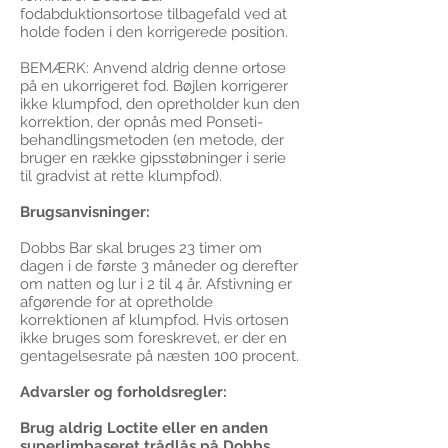
fodabduktionsortose tilbagefald ved at
holde foden i den korrigerede position.
BEMÆRK: Anvend aldrig denne ortose
på en ukorrigeret fod. Bøjlen korrigerer
ikke klumpfod, den opretholder kun den
korrektion, der opnås med Ponseti-
behandlingsmetoden (en metode, der
bruger en række gipsstøbninger i serie
til gradvist at rette klumpfod).
Brugsanvisninger:
Dobbs Bar skal bruges 23 timer om
dagen i de første 3 måneder og derefter
om natten og lur i 2 til 4 år. Afstivning er
afgørende for at opretholde
korrektionen af klumpfod. Hvis ortosen
ikke bruges som foreskrevet, er der en
gentagelsesrate på næsten 100 procent.
Advarsler og forholdsregler:
Brug aldrig Loctite eller en anden
superlimbaseret trådlås på Dobbs