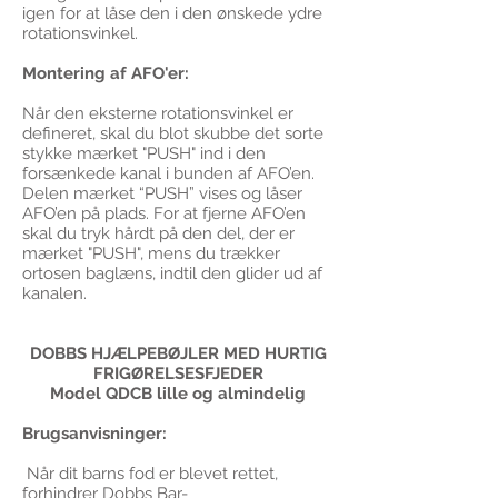
igen for at låse den i den ønskede ydre
rotationsvinkel.
Montering af AFO'er:
Når den eksterne rotationsvinkel er
defineret, skal du blot skubbe det sorte
stykke mærket "PUSH" ind i den
forsænkede kanal i bunden af ​​AFO’en.
Delen mærket “PUSH” vises og låser
AFO’en på plads. For at fjerne AFO’en
skal du tryk hårdt på den del, der er
mærket "PUSH", mens du trækker
ortosen baglæns, indtil den glider ud af
kanalen.
DOBBS HJÆLPEBØJLER MED HURTIG
FRIGØRELSESFJEDER
Model QDCB lille og almindelig
Brugsanvisninger:
Når dit barns fod er blevet rettet,
forhindrer Dobbs Bar-