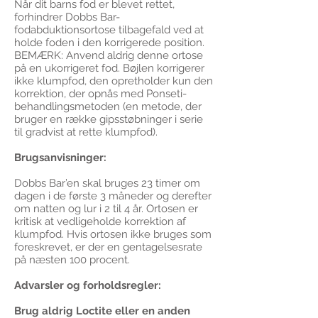
Når dit barns fod er blevet rettet,
forhindrer Dobbs Bar-
fodabduktionsortose tilbagefald ved at
holde foden i den korrigerede position.
BEMÆRK: Anvend aldrig denne ortose
på en ukorrigeret fod. Bøjlen korrigerer
ikke klumpfod, den opretholder kun den
korrektion, der opnås med Ponseti-
behandlingsmetoden (en metode, der
bruger en række gipsstøbninger i serie
til gradvist at rette klumpfod).
Brugsanvisninger:
Dobbs Bar’en skal bruges 23 timer om
dagen i de første 3 måneder og derefter
om natten og lur i 2 til 4 år. Ortosen er
kritisk at vedligeholde korrektion af
klumpfod. Hvis ortosen ikke bruges som
foreskrevet, er der en gentagelsesrate
på næsten 100 procent.
Advarsler og forholdsregler:
Brug aldrig Loctite eller en anden