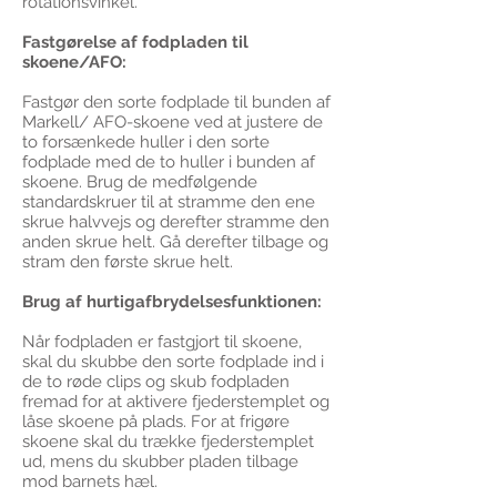
rotationsvinkel.
Fastgørelse af fodpladen til
skoene/AFO:
Fastgør den sorte fodplade til bunden af
​​Markell/ AFO-skoene ved at justere de
to forsænkede huller i den sorte
fodplade med de to huller i bunden af ​​
skoene. Brug de medfølgende
standardskruer til at stramme den ene
skrue halvvejs og derefter stramme den
anden skrue helt. Gå derefter tilbage og
stram den første skrue helt.
Brug af hurtigafbrydelsesfunktionen:
Når fodpladen er fastgjort til skoene,
skal du skubbe den sorte fodplade ind i
de to røde clips og skub fodpladen
fremad for at aktivere fjederstemplet og
låse skoene på plads. For at frigøre
skoene skal du trække fjederstemplet
ud, mens du skubber pladen tilbage
mod barnets hæl.