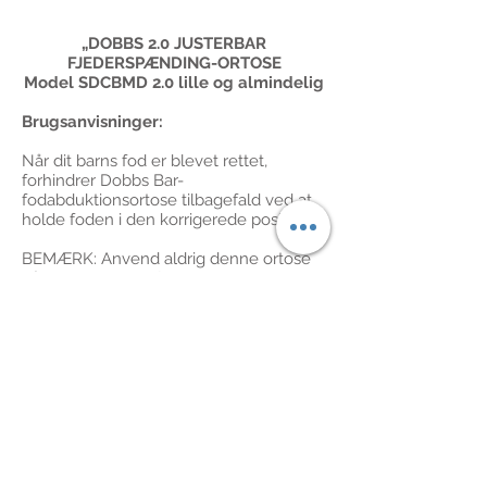
„DOBBS 2.0 JUSTERBAR
FJEDERSPÆNDING-ORTOSE
Model SDCBMD 2.0 lille og almindelig
Brugsanvisninger:
Når dit barns fod er blevet rettet,
forhindrer Dobbs Bar-
fodabduktionsortose tilbagefald ved at
holde foden i den korrigerede position.
BEMÆRK: Anvend aldrig denne ortose
på en ukorrigeret fod. Bøjlen korrigerer
ikke klumpfod, den opretholder kun den
korrektion, der opnås med Ponseti-
behandlingsmetoden (en metode, der
bruger en række gipsstøbninger i serie
til gradvist at rette klumpfod).
Brugsanvisninger:
Dobbs Bar’en skal bruges 23 timer om
dagen i de første 3 måneder og derefter