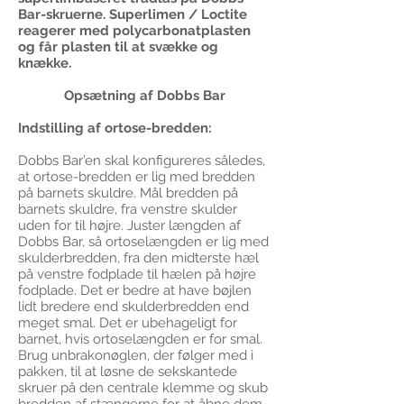
Bar-skruerne. Superlimen / Loctite
reagerer med polycarbonatplasten
og får plasten til at svække og
knække.
Opsætning af Dobbs Bar
Indstilling af ortose-bredden:
Dobbs Bar’en skal konfigureres således,
at ortose-bredden er lig med bredden
på barnets skuldre. Mål bredden på
barnets skuldre, fra venstre skulder
uden for til højre. Juster længden af ​​
Dobbs Bar, så ortoselængden er lig med
skulderbredden, fra den midterste hæl
på venstre fodplade til hælen på højre
fodplade. Det er bedre at have bøjlen
lidt bredere end skulderbredden end
meget smal. Det er ubehageligt for
barnet, hvis ortoselængden er for smal.
Brug unbrakonøglen, der følger med i
pakken, til at løsne de sekskantede
skruer på den centrale klemme og skub