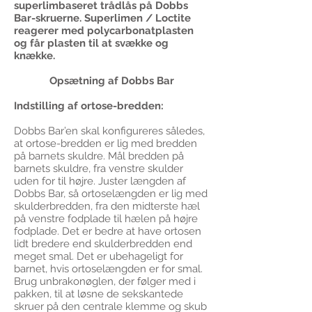
superlimbaseret trådlås på Dobbs
Bar-skruerne. Superlimen / Loctite
reagerer med polycarbonatplasten
og får plasten til at svække og
knække.
Opsætning af Dobbs Bar
Indstilling af ortose-bredden:
Dobbs Bar’en skal konfigureres således,
at ortose-bredden er lig med bredden
på barnets skuldre. Mål bredden på
barnets skuldre, fra venstre skulder
uden for til højre. Juster længden af ​​
Dobbs Bar, så ortoselængden er lig med
skulderbredden, fra den midterste hæl
på venstre fodplade til hælen på højre
fodplade. Det er bedre at have ortosen
lidt bredere end skulderbredden end
meget smal. Det er ubehageligt for
barnet, hvis ortoselængden er for smal.
Brug unbrakonøglen, der følger med i
pakken, til at løsne de sekskantede
skruer på den centrale klemme og skub