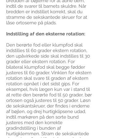
bredden af ​​bøjlerne for at åbne dem,
indtil de svarer til barnets skuldre. Når
bredden er indstillet korrekt, skal du
stramme de sekskantede skruer for at
låse ortoserne på plads.
Indstilling af den eksterne rotation:
Den berørte fod eller klumpfod skal
indstilles til 60 grader ekstern rotation,
den upåvirkede side skal indstilles til 30
grader eller ekstern rotation. For
bilateral klumpfod skal begge fødder
justeres til 60 grader. Vinklen for ekstern
rotation skal svare til graden af ​​ekstern
rotation opnået i det sidst gips. For
eksempel, hvis lægen kun var i stand til
at rette den berørte fod til 50 grader, bør
ortosen også justeres til 50 grader. Løsn
de sekskantskruer, der findes i enderne
af bøjlen, og drej hurtigklipsene udad,
indtil markøren på den sorte bund
justeres med den korrekte
gradindstilling i bunden af ​​
hurtigklemmen. Stram de sekskantede