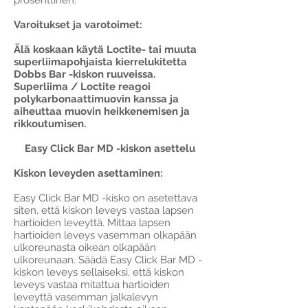
prosenttinen.
Varoitukset ja varotoimet:
Älä koskaan käytä Loctite- tai muuta
superliimapohjaista kierrelukitetta
Dobbs Bar -kiskon ruuveissa.
Superliima / Loctite reagoi
polykarbonaattimuovin kanssa ja
aiheuttaa muovin heikkenemisen ja
rikkoutumisen.
Easy Click Bar MD -kiskon asettelu
Kiskon leveyden asettaminen:
Easy Click Bar MD -kisko on asetettava
siten, että kiskon leveys vastaa lapsen
hartioiden leveyttä. Mittaa lapsen
hartioiden leveys vasemman olkapään
ulkoreunasta oikean olkapään
ulkoreunaan. Säädä Easy Click Bar MD -
kiskon leveys sellaiseksi, että kiskon
leveys vastaa mitattua hartioiden
leveyttä vasemman jalkalevyn