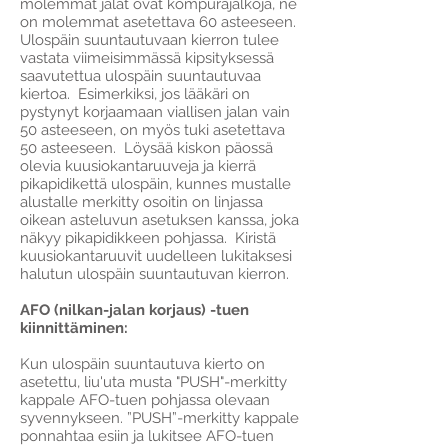
molemmat jalat ovat kompurajalkoja, ne
on molemmat asetettava 60 asteeseen.
Ulospäin suuntautuvaan kierron tulee
vastata viimeisimmässä kipsityksessä
saavutettua ulospäin suuntautuvaa
kiertoa. Esimerkiksi, jos lääkäri on
pystynyt korjaamaan viallisen jalan vain
50 asteeseen, on myös tuki asetettava
50 asteeseen. Löysää kiskon päossä
olevia kuusiokantaruuveja ja kierrä
pikapidikettä ulospäin, kunnes mustalle
alustalle merkitty osoitin on linjassa
oikean asteluvun asetuksen kanssa, joka
näkyy pikapidikkeen pohjassa. Kiristä
kuusiokantaruuvit uudelleen lukitaksesi
halutun ulospäin suuntautuvan kierron.
AFO (nilkan-jalan korjaus) -tuen
kiinnittäminen:
Kun ulospäin suuntautuva kierto on
asetettu, liu'uta musta "PUSH"-merkitty
kappale AFO-tuen pohjassa olevaan
syvennykseen. ”PUSH”-merkitty kappale
ponnahtaa esiin ja lukitsee AFO-tuen