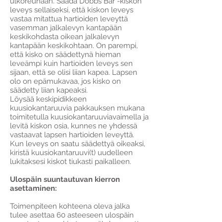
ulkoreunaan. Säädä Dobbs Bar -kiskon
leveys sellaiseksi, että kiskon leveys
vastaa mitattua hartioiden leveyttä
vasemman jalkalevyn kantapään
keskikohdasta oikean jalkalevyn
kantapään keskikohtaan. On parempi,
että kisko on säädettynä hieman
leveämpi kuin hartioiden leveys sen
sijaan, että se olisi liian kapea. Lapsen
olo on epämukavaa, jos kisko on
säädetty liian kapeaksi.
Löysää keskipidikkeen
kuusiokantaruuvia pakkauksen mukana
toimitetulla kuusiokantaruuviavaimella ja
levitä kiskon osia, kunnes ne yhdessä
vastaavat lapsen hartioiden leveyttä.
Kun leveys on saatu säädettyä oikeaksi,
kiristä kuusiokantaruuvi(t) uudelleen
lukitaksesi kiskot tiukasti paikalleen.
Ulospäin suuntautuvan kierron
asettaminen:
Toimenpiteen kohteena oleva jalka
tulee asettaa 60 asteeseen ulospäin