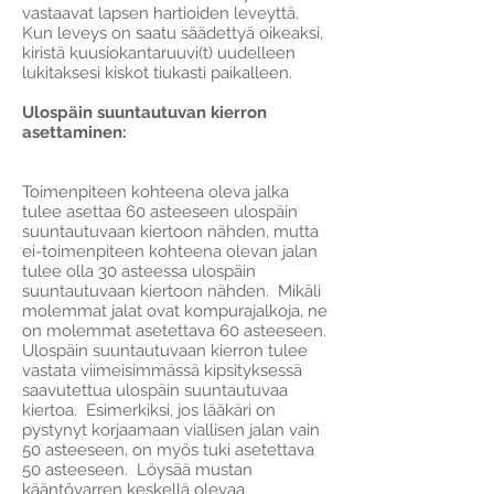
vastaavat lapsen hartioiden leveyttä.
Kun leveys on saatu säädettyä oikeaksi,
kiristä kuusiokantaruuvi(t) uudelleen
lukitaksesi kiskot tiukasti paikalleen.
Ulospäin suuntautuvan kierron
asettaminen:
Toimenpiteen kohteena oleva jalka
tulee asettaa 60 asteeseen ulospäin
suuntautuvaan kiertoon nähden, mutta
ei-toimenpiteen kohteena olevan jalan
tulee olla 30 asteessa ulospäin
suuntautuvaan kiertoon nähden. Mikäli
molemmat jalat ovat kompurajalkoja, ne
on molemmat asetettava 60 asteeseen.
Ulospäin suuntautuvaan kierron tulee
vastata viimeisimmässä kipsityksessä
saavutettua ulospäin suuntautuvaa
kiertoa. Esimerkiksi, jos lääkäri on
pystynyt korjaamaan viallisen jalan vain
50 asteeseen, on myös tuki asetettava
50 asteeseen. Löysää mustan
kääntövarren keskellä olevaa