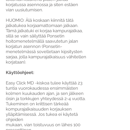
korjatussa asennossa ja siten estäen
vian uusiutumisen.
HUOMIO: Älä koskaan kiinnitä tätä
jalkatukea korjaamattomaan jalkaan.
Tämä jalkatuki ei korjaa kampurajalkaa,
sillä se vain säilyttää Ponsetin
hoitomenetelmällä saavutetun jalan
korjatun asennon (Ponsetin-
menetelmässä sovelletaan kipsitysten
sarjaa, jolla kampurajalkaisuus vähitellen
korjataan).
Käyttöohjeet:
Easy Click MD -kiskoa tulee käyttää 23
tuntia vuorokaudessa ensimmäisten
kolmen kuukauden ajan, ja sen jälkeen
öisin ja torkkujen yhteydessä 2-4 vuotta.
Tukeminen on kriittisen tärkeää
kompurajalkaisuuden korjauksen
ylläpitämisessä. Jos tukea ei käytetä
ohjeiden
mukaan, vian toistuvuus on lähes 100