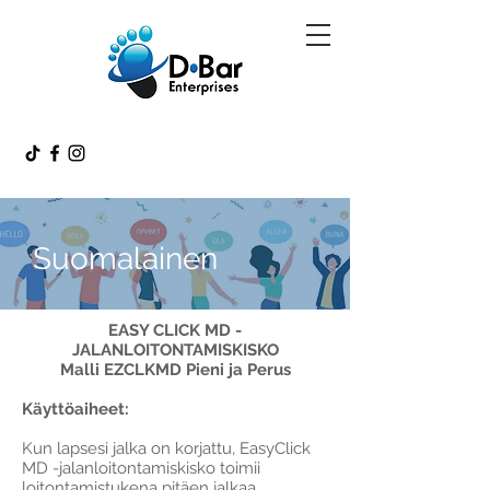
Suomalainen
EASY CLICK MD -
JALANLOITONTAMISKISKO
Malli EZCLKMD Pieni ja Perus
Käyttöaiheet:
Kun lapsesi jalka on korjattu, EasyClick
MD -jalanloitontamiskisko toimii
loitontamistukena pitäen jalkaa