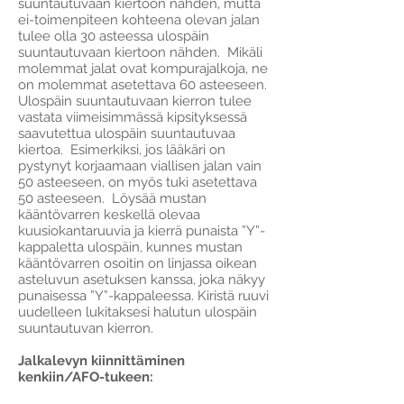
suuntautuvaan kiertoon nähden, mutta
ei-toimenpiteen kohteena olevan jalan
tulee olla 30 asteessa ulospäin
suuntautuvaan kiertoon nähden. Mikäli
molemmat jalat ovat kompurajalkoja, ne
on molemmat asetettava 60 asteeseen.
Ulospäin suuntautuvaan kierron tulee
vastata viimeisimmässä kipsityksessä
saavutettua ulospäin suuntautuvaa
kiertoa. Esimerkiksi, jos lääkäri on
pystynyt korjaamaan viallisen jalan vain
50 asteeseen, on myös tuki asetettava
50 asteeseen. Löysää mustan
kääntövarren keskellä olevaa
kuusiokantaruuvia ja kierrä punaista ”Y”-
kappaletta ulospäin, kunnes mustan
kääntövarren osoitin on linjassa oikean
asteluvun asetuksen kanssa, joka näkyy
punaisessa ”Y”-kappaleessa. Kiristä ruuvi
uudelleen lukitaksesi halutun ulospäin
suuntautuvan kierron.
Jalkalevyn kiinnittäminen
kenkiin/AFO-tukeen: