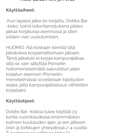
Käyttöaiheet:
Kun lapsesi jalka on korjattu, Dobbs Bar
-kisko, toimii loitontamistukena pitäen
jalkaa korjatussa asennossa ja siten
estäen vian uusiutumisen.
HUOMIO: Älä koskaan kiinnitä tätä
jalkatukea korjaamattomaan jalkaan.
Tämä jalkatuki ei korjaa kampurajalkaa,
sillä se vain säilyttää Ponsetin
hoitomenetelmällä saavutetun jalan
korjatun asennon (Ponsetin-
menetelmässä sovelletaan kipsitysten
sarjaa, jolla kampurajalkaisuus vähitellen
korjataan).
Käyttöohjeet:
Dobbs Bar -kiskoa tulee käyttää 23
tuntia vuorokaudessa ensimmäisten
kolmen kuukauden ajan, ja sen jälkeen
öisin ja torkkujen yhteydessä 2-4 vuotta.