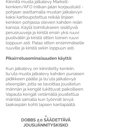
Kiinnitä musta jalkalevy Markell-
kenkien/AFO (nilkan-jalan korjaustuki) -
pohjaan asettamalla mustan jalkalevyn
kaksi kartioupotettua reikää linjaan
kenkien pohjassa olevien kahden reiän
kanssa. Käytä toimitukseen sisältyviä
perusruuveja ja kiristä ensin yksi ruuvi
puoliväliin ja kiristä sitten toinen ruuvi
loppuun asti. Palaa sitten ensimmäiselle
ruuville ja kiristä sekin loppuun asti.
Pikairrotusominaisuuden käyttö:
Kun jalkalevy on kiinnitetty kenkiin,
liu'uta musta jalkalevy kahden punaisen
pidikkeen päälle ja liu'uta jalkalevyä
eteenpäin, jotta se tavoittaa jousitetun
männän ja kengät lukittuvat paikoilleen.
Vapauta kengät vetämällä jousitettua
mäntää samalla kun työnnät levyä
taaksepäin kohti lapsen kantapäätä.
„
DOBBS 2.0 SÄÄDETTÄVÄ
JOUSIJÄNNITYSKISKO