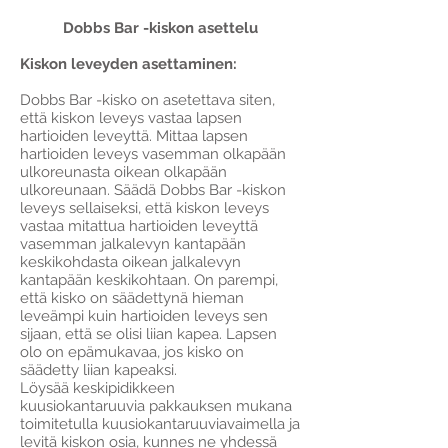
Dobbs Bar -kiskon asettelu
Kiskon leveyden asettaminen:
Dobbs Bar -kisko on asetettava siten,
että kiskon leveys vastaa lapsen
hartioiden leveyttä. Mittaa lapsen
hartioiden leveys vasemman olkapään
ulkoreunasta oikean olkapään
ulkoreunaan. Säädä Dobbs Bar -kiskon
leveys sellaiseksi, että kiskon leveys
vastaa mitattua hartioiden leveyttä
vasemman jalkalevyn kantapään
keskikohdasta oikean jalkalevyn
kantapään keskikohtaan. On parempi,
että kisko on säädettynä hieman
leveämpi kuin hartioiden leveys sen
sijaan, että se olisi liian kapea. Lapsen
olo on epämukavaa, jos kisko on
säädetty liian kapeaksi.
Löysää keskipidikkeen
kuusiokantaruuvia pakkauksen mukana
toimitetulla kuusiokantaruuviavaimella ja
levitä kiskon osia, kunnes ne yhdessä