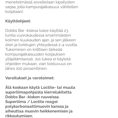
menetelmässä sovelletaan kipsitysten
sarjaa, jolla kampurajalkaisuus vähitellen
korjataan).
Käyttöohjeet:
Dobbs Bar -kiskoa tulee käyttää 23
tuntia vuorokaudessa ensimmäisten
kolmen kuukauden ajan, ja sen jälkeen
öisin ja torkkujen yhteydessä 2-4 vuotta.
Tukeminen on kriittisen tärkeää
kompurajalkaisuuden korjauksen
ylläpitämisessä. Jos tukea ei käytetä
ohjeiden mukaan, vian toistuvuus on
lähes 100 prosenttinen.
Varoitukset ja varotoimet:
Älä koskaan käytä Loctite- tai muuta
superliimapohjaista kierrelukitetta
Dobbs Bar -kiskon ruuveissa.
Superliima / Loctite reagoi
polykarbonaattimuovin kanssa ja
aiheuttaa muovin heikkenemisen ja
rikkoutumisen.