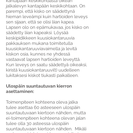
kantapään keskikohdasta oikean
jalkalevyn kantapään keskikohtaan. On
parempi, että kisko on säädettynä
hieman leveämpi kuin hartioiden leveys
sen sijaan, että se olisi liian kapea.
Lapsen olo on epämukavaa, jos kisko on
säädetty liian kapeaksi. Löysää
keskipidikkeen kuusiokantaruuvia
pakkauksen mukana toimitetulla
kuusiokantaruuviavaimella ja levitä
kiskon osia, kunnes ne yhdessä
vastaavat lapsen hartioiden leveyttä.
Kun leveys on saatu säädettyä oikeaksi,
kiristä kuusiokantaruuvi(t) uudelleen
lukitaksesi kiskot tiukasti paikalleen.
Ulospäin suuntautuvan kierron
asettaminen:
Toimenpiteen kohteena oleva jalka
tulee asettaa 60 asteeseen ulospäin
suuntautuvaan kiertoon nähden, mutta
ei-toimenpiteen kohteena olevan jalan
tulee olla 30 asteessa ulospäin
suuntautuvaan kiertoon nähden. Mikäli