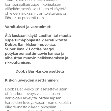
Tukeminen on kriittisen tärkeää
kompurajalkaisuuden korjauksen
ylläpitämisessä. Jos tukea ei käytetä
ohjeiden mukaan, vian toistuvuus on
lähes 100 prosenttinen.
Varoitukset ja varotoimet:
Älä koskaan käytä Loctite- tai muuta
superliimapohjaista kierrelukitetta
Dobbs Bar -kiskon ruuveissa.
Superliima / Loctite reagoi
polykarbonaattimuovin kanssa ja
aiheuttaa muovin heikkenemisen ja
rikkoutumisen.
Dobbs Bar -kiskon asettelu
Kiskon leveyden asettaminen:
Dobbs Bar -kisko on asetettava siten,
että kiskon leveys vastaa lapsen
hartioiden leveyttä. Mittaa lapsen
hartioiden leveys vasemman olkapään
ulkoreunasta oikean olkapään