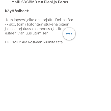
Malli SDCBMD 2.0 Pieni ja Perus
Käyttöaiheet:
Kun lapsesi jalka on korjattu, Dobbs Bar
-kisko, toimii loitontamistukena pitäen
jalkaa korjatussa asennossa ja siten
estäen vian uusiutumisen.
HUOMIO: Älä koskaan kiinnitä tätä
jalkatukea korjaamattomaan jalkaan.
Tämä jalkatuki ei korjaa kampurajalkaa,
sillä se vain säilyttää Ponsetin
hoitomenetelmällä saavutetun jalan
korjatun asennon (Ponsetin-
menetelmässä sovelletaan kipsitysten
sarjaa, jolla kampurajalkaisuus vähitellen
korjataan).
Käyttöohjeet:
Dobbs Bar -kiskoa tulee käyttää 23
tuntia vuorokaudessa ensimmäisten
kolmen kuukauden ajan, ja sen jälkeen
öisin ja torkkujen yhteydessä 2-4 vuotta.