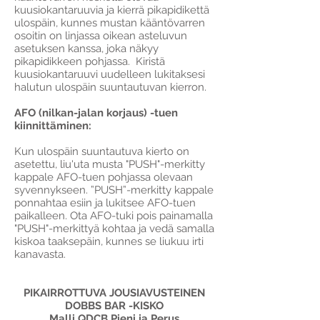
kuusiokantaruuvia ja kierrä pikapidikettä
ulospäin, kunnes mustan kääntövarren
osoitin on linjassa oikean asteluvun
asetuksen kanssa, joka näkyy
pikapidikkeen pohjassa. Kiristä
kuusiokantaruuvi uudelleen lukitaksesi
halutun ulospäin suuntautuvan kierron.
AFO (nilkan-jalan korjaus) -tuen
kiinnittäminen:
Kun ulospäin suuntautuva kierto on
asetettu, liu'uta musta "PUSH"-merkitty
kappale AFO-tuen pohjassa olevaan
syvennykseen. ”PUSH”-merkitty kappale
ponnahtaa esiin ja lukitsee AFO-tuen
paikalleen. Ota AFO-tuki pois painamalla
"PUSH"-merkittyä kohtaa ja vedä samalla
kiskoa taaksepäin, kunnes se liukuu irti
kanavasta.
PIKAIRROTTUVA JOUSIAVUSTEINEN
DOBBS BAR -KISKO
Malli QDCB Pieni ja Perus