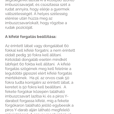
segítségével lazítsa ki a középső szorító
imbuszcsavarjait, és csúsztassa szét a
rudat annyira, hogy elérje a gyermek
vállszélességét. A helyes szélesség
elérése után húzza meg az
imbuszcsavar(oka)t, hogy rögzítse a
rudak pozícióját.
A kifelé forgatás beállítása:
Az érintett lábat vagy dongalábat 60
fokkal kell kifelé forgatni, a nem érintett
oldalt pedig 30 fokra kell állítani.
Kétoldali dongaláb esetén mindkét
lábfejet 60 fokba kell állítani. A kifelé
forgatás szögének meg kell felelnie a
legutóbbi gipsszel elért kifelé forgatás
mértékének. Ha pl. az orvos csak 50
fokra tudta korrigálni az érintett lábat, a
keretet is 50 fokra kell beállítani. A
fekete forgókar közepén található
imbuszcsavart lazítsa ki, és a piros Y-
darabot forgassa kifelé, míg a fekete
forgókaron található jelölő egybeesik a
piros Y-darab alján látható megfelelő