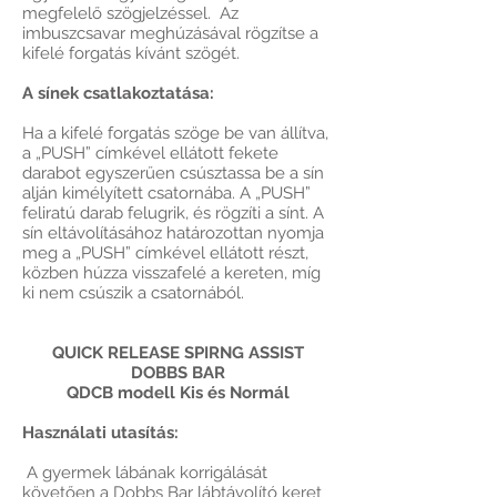
megfelelő szögjelzéssel. Az
imbuszcsavar meghúzásával rögzítse a
kifelé forgatás kívánt szögét.
A sínek csatlakoztatása:
Ha a kifelé forgatás szöge be van állítva,
a „PUSH” címkével ellátott fekete
darabot egyszerűen csúsztassa be a sín
alján kimélyített csatornába. A „PUSH”
feliratú darab felugrik, és rögzíti a sínt. A
sín eltávolításához határozottan nyomja
meg a „PUSH” címkével ellátott részt,
közben húzza visszafelé a kereten, míg
ki nem csúszik a csatornából.
QUICK RELEASE SPIRNG ASSIST
DOBBS BAR
QDCB modell Kis és Normál
Használati utasítás:
A gyermek lábának korrigálását
követően a Dobbs Bar lábtávolító keret