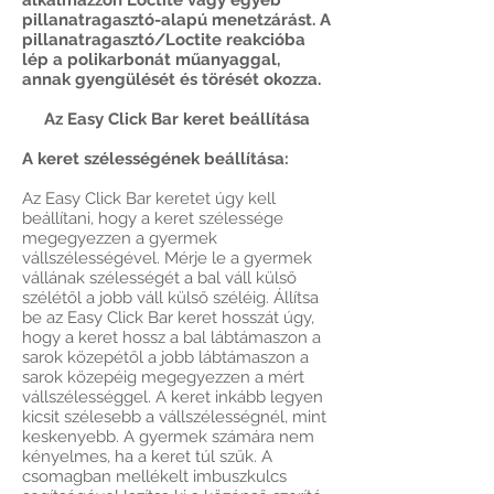
alkalmazzon Loctite vagy egyéb
pillanatragasztó-alapú menetzárást. A
pillanatragasztó/Loctite reakcióba
lép a polikarbonát műanyaggal,
annak gyengülését és törését okozza.
Az Easy Click Bar keret beállítása
A keret szélességének beállítása:
Az Easy Click Bar keretet úgy kell
beállítani, hogy a keret szélessége
megegyezzen a gyermek
vállszélességével. Mérje le a gyermek
vállának szélességét a bal váll külső
szélétől a jobb váll külső széléig. Állítsa
be az Easy Click Bar keret hosszát úgy,
hogy a keret hossz a bal lábtámaszon a
sarok közepétől a jobb lábtámaszon a
sarok közepéig megegyezzen a mért
vállszélességgel. A keret inkább legyen
kicsit szélesebb a vállszélességnél, mint
keskenyebb. A gyermek számára nem
kényelmes, ha a keret túl szűk. A
csomagban mellékelt imbuszkulcs