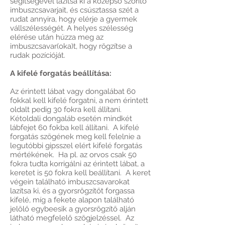
segítségével lazítsa ki a középső szorító
imbuszcsavarjait, és csúsztassa szét a
rudat annyira, hogy elérje a gyermek
vállszélességét. A helyes szélesség
elérése után húzza meg az
imbuszcsavar(oka)t, hogy rögzítse a
rudak pozícióját.
A kifelé forgatás beállítása:
Az érintett lábat vagy dongalábat 60
fokkal kell kifelé forgatni, a nem érintett
oldalt pedig 30 fokra kell állítani.
Kétoldali dongaláb esetén mindkét
lábfejet 60 fokba kell állítani. A kifelé
forgatás szögének meg kell felelnie a
legutóbbi gipsszel elért kifelé forgatás
mértékének. Ha pl. az orvos csak 50
fokra tudta korrigálni az érintett lábat, a
keretet is 50 fokra kell beállítani. A keret
végein található imbuszcsavarokat
lazítsa ki, és a gyorsrögzítőt forgassa
kifelé, míg a fekete alapon található
jelölő egybeesik a gyorsrögzítő alján
látható megfelelő szögjelzéssel. Az