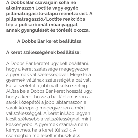
A Dobbs Bar csavarjain soha ne
alkalmazzon Loctite vagy egyéb
pillanatragasztó-alapú menetzárást. A
pillanatragasztó/Loctite reakcióba
lép a polikarbonát műanyaggal,
annak gyengülését és törését okozza.
A Dobbs Bar keret beállítása
A keret szélességének beállítása:
A Dobbs Bar keretet úgy kell beállítani,
hogy a keret szélessége megegyezzen
a gyermek vállszélességével. Mérje le a
gyermek vállának szélességét a bal váll
külső szélétől a jobb váll külső széléig.
Állítsa be a Dobbs Bar keret hosszát úgy,
hogy a keret hossz a bal lábtámaszon a
sarok közepétől a jobb lábtámaszon a
sarok közepéig megegyezzen a mért
vállszélességgel. A keret inkább legyen
kicsit szélesebb a vállszélességnél, mint
keskenyebb. A gyermek számára nem
kényelmes, ha a keret túl szűk. A
csomagban mellékelt imbuszkulcs