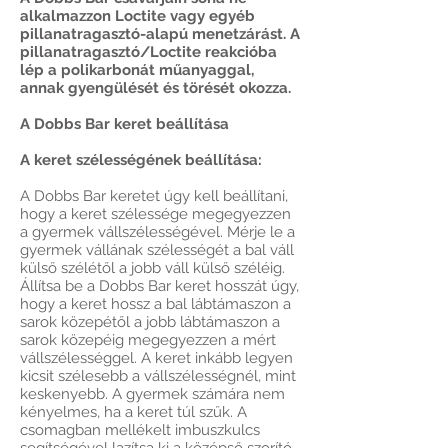
alkalmazzon Loctite vagy egyéb
pillanatragasztó-alapú menetzárást. A
pillanatragasztó/Loctite reakcióba
lép a polikarbonát műanyaggal,
annak gyengülését és törését okozza.
A Dobbs Bar keret beállítása
A keret szélességének beállítása:
A Dobbs Bar keretet úgy kell beállítani,
hogy a keret szélessége megegyezzen
a gyermek vállszélességével. Mérje le a
gyermek vállának szélességét a bal váll
külső szélétől a jobb váll külső széléig.
Állítsa be a Dobbs Bar keret hosszát úgy,
hogy a keret hossz a bal lábtámaszon a
sarok közepétől a jobb lábtámaszon a
sarok közepéig megegyezzen a mért
vállszélességgel. A keret inkább legyen
kicsit szélesebb a vállszélességnél, mint
keskenyebb. A gyermek számára nem
kényelmes, ha a keret túl szűk. A
csomagban mellékelt imbuszkulcs