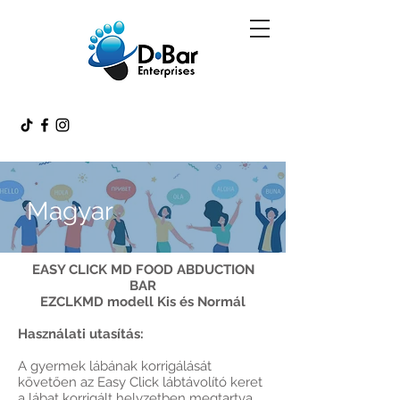
Magyar
EASY CLICK MD FOOD ABDUCTION
BAR
EZCLKMD modell Kis és Normál
Használati utasítás:
A gyermek lábának korrigálását
követően az Easy Click lábtávolító keret
a lábat korrigált helyzetben megtartva