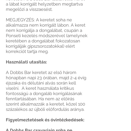
a lábat korrigált helyzetben megtartva
megelőzi a visszaesést.
MEGJEGYZÉS: A keretet soha ne
alkalmazza nem korrigált lábon. A keret
nem korrigálja a dongalábat, csupán a
Ponseti kezelés módszerével (amelynek
keretében a dongalábat fokozatosan
korrigálják gipszsorozatokkal) elért
korrekciót tartja meg.
Használati utasítás:
A Dobbs Bar keretet az első három
hónapban napi 23 órában, majd 2-4 évig
éjszaka és délutáni alvás során kell
viselni. A keret használata kritikus
fontosságú a dongaláb korrigálásának
fenntartásában. Ha nem az előírás
szerint alkalmazzák a keretet, közel 100
százalékos az újbóli előfordulás aránya.
Figyelmeztetések és óvintézkedések:
A Dobbs Bar csavarjain soha ne