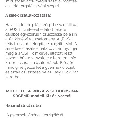
imbuszcsavarok meghúzásával rögzítse
a kifelé forgatás kívánt szögét.
A sínek csatlakoztatása:
Ha a kifelé forgatás szöge be van állítva,
a „PUSH” címkével ellátott fekete
darabot egyszerűen csúsztassa be a sín
alján kimélyített csatornába. A „PUSH”
feliratú darab felugrik, és rögzíti a sínt. A
sín eltávolításához határozottan nyomja
meg a „PUSH” címkével ellátott részt,
közben húzza visszafelé a kereten, míg
ki nem csúszik a csatornából. Először
mindig helyezze fel a gyermek cipőjét,
és aztán csúsztassa be az Easy Click Bar
keretbe.
MITCHELL SPIRNG ASSIST DOBBS BAR
SDCBMD modell Kis és Normál
Használati utasítás
:
A gyermek lábának korrigálását