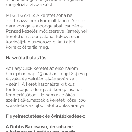
megelőzi a visszaesést.
MEGJEGYZÉS: A keretet soha ne
alkalmazza nem korrigált lábon. A keret
nem korrigálja a dongalábat, csupán a
Ponseti kezelés módszerével (amelynek
keretében a dongalábat fokozatosan
korrigálják gipszsorozatokkal) elért
korrekciót tartja meg.
Használati utasítás:
Az Easy Click keretet az első három
hónapban napi 23 órában, majd 2-4 évig
éjszaka és délutáni alvás során kell
viselni. A keret használata kritikus
fontosságú a dongaláb korrigálásának
fenntartásában. Ha nem az előírás
szerint alkalmazzák a keretet, közel 100
százalékos az újbóli előfordulás aránya.
Figyelmeztetések és óvintézkedések:
A Dobbs Bar csavarjain soha ne