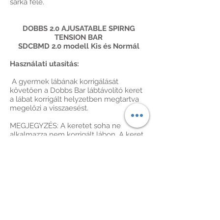
sarka felé.
DOBBS 2.0 AJUSATABLE SPIRNG
TENSION BAR
SDCBMD 2.0 modell Kis és Normál
Használati utasítás:
A gyermek lábának korrigálását
követően a Dobbs Bar lábtávolító keret
a lábat korrigált helyzetben megtartva
megelőzi a visszaesést.
MEGJEGYZÉS: A keretet soha ne
alkalmazza nem korrigált lábon. A keret
nem korrigálja a dongalábat, csupán a
Ponseti kezelés módszerével (amelynek
keretében a dongalábat fokozatosan
korrigálják gipszsorozatokkal) elért
korrekciót tartja meg.
Használati utasítás:
A Dobbs Bar keretet az első három