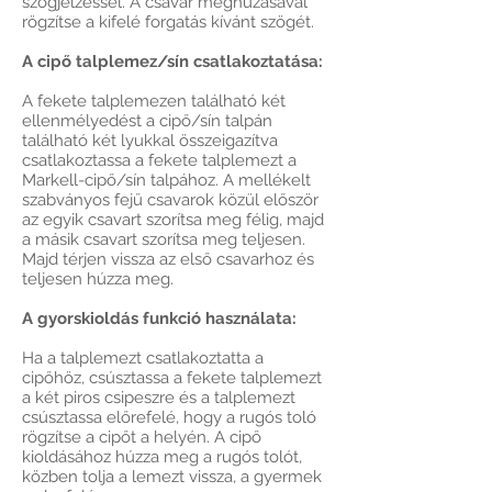
szögjelzéssel. A csavar meghúzásával
rögzítse a kifelé forgatás kívánt szögét.
A cipő talplemez/sín csatlakoztatása:
A fekete talplemezen található két
ellenmélyedést a cipő/sín talpán
található két lyukkal összeigazítva
csatlakoztassa a fekete talplemezt a
Markell-cipő/sín talpához. A mellékelt
szabványos fejű csavarok közül először
az egyik csavart szorítsa meg félig, majd
a másik csavart szorítsa meg teljesen.
Majd térjen vissza az első csavarhoz és
teljesen húzza meg.
A gyorskioldás funkció használata:
Ha a talplemezt csatlakoztatta a
cipőhöz, csúsztassa a fekete talplemezt
a két piros csipeszre és a talplemezt
csúsztassa előrefelé, hogy a rugós toló
rögzítse a cipőt a helyén. A cipő
kioldásához húzza meg a rugós tolót,
közben tolja a lemezt vissza, a gyermek