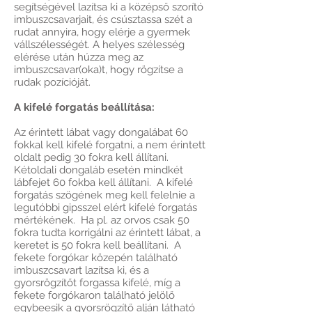
segítségével lazítsa ki a középső szorító
imbuszcsavarjait, és csúsztassa szét a
rudat annyira, hogy elérje a gyermek
vállszélességét. A helyes szélesség
elérése után húzza meg az
imbuszcsavar(oka)t, hogy rögzítse a
rudak pozícióját.
A kifelé forgatás beállítása:
Az érintett lábat vagy dongalábat 60
fokkal kell kifelé forgatni, a nem érintett
oldalt pedig 30 fokra kell állítani.
Kétoldali dongaláb esetén mindkét
lábfejet 60 fokba kell állítani. A kifelé
forgatás szögének meg kell felelnie a
legutóbbi gipsszel elért kifelé forgatás
mértékének. Ha pl. az orvos csak 50
fokra tudta korrigálni az érintett lábat, a
keretet is 50 fokra kell beállítani. A
fekete forgókar közepén található
imbuszcsavart lazítsa ki, és a
gyorsrögzítőt forgassa kifelé, míg a
fekete forgókaron található jelölő
egybeesik a gyorsrögzítő alján látható