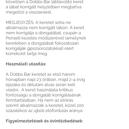
követően a Dobbs Bar lábtávolító keret
a lábat korrigált helyzetben megtartva
megelőzi a visszaesést.
MEGJEGYZÉS: A keretet soha ne
alkalmazza nem korrigált lábon. A keret
nem korrigálja a dongalábat, csupán a
Ponseti kezelés módszerével (amelynek
keretében a dongalábat fokozatosan
korrigálják gipszsorozatokkal) elért
korrekciót tartja meg.
Használati utasítás:
A Dobbs Bar keretet az első három
hónapban napi 23 órában, majd 2-4 évig
éjszaka és délutáni alvás során kell
viselni. A keret használata kritikus
fontosságú a dongaláb korrigálásának
fenntartásában. Ha nem az előírás
szerint alkalmazzák a keretet, közel 100
százalékos az újbóli előfordulás aránya.
Figyelmeztetések és óvintézkedések: