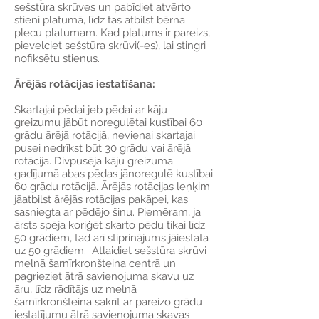
sešstūra skrūves un pabīdiet atvērto
stieni platumā, līdz tas atbilst bērna
plecu platumam. Kad platums ir pareizs,
pievelciet sešstūra skrūvi(-es), lai stingri
nofiksētu stieņus.
Ārējās rotācijas iestatīšana:
Skartajai pēdai jeb pēdai ar kāju
greizumu jābūt noregulētai kustībai 60
grādu ārējā rotācijā, nevienai skartajai
pusei nedrīkst būt 30 grādu vai ārējā
rotācija. Divpusēja kāju greizuma
gadījumā abas pēdas jānoregulē kustībai
60 grādu rotācijā. Ārējās rotācijas leņķim
jāatbilst ārējās rotācijas pakāpei, kas
sasniegta ar pēdējo šinu. Piemēram, ja
ārsts spēja koriģēt skarto pēdu tikai līdz
50 grādiem, tad arī stiprinājums jāiestata
uz 50 grādiem. Atlaidiet sešstūra skrūvi
melnā šarnīrkronšteina centrā un
pagrieziet ātrā savienojuma skavu uz
āru, līdz rādītājs uz melnā
šarnīrkronšteina sakrīt ar pareizo grādu
iestatījumu ātrā savienojuma skavas