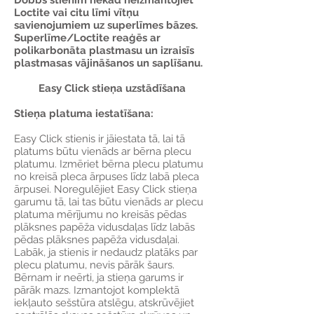
Dobbs stienim nekad neizmantojiet
Loctite vai citu līmi vītņu
savienojumiem uz superlīmes bāzes.
Superlīme/Loctite reaģēs ar
polikarbonāta plastmasu un izraisīs
plastmasas vājināšanos un saplīšanu.
Easy Click stieņa uzstādīšana
Stieņa platuma iestatīšana:
Easy Click stienis ir jāiestata tā, lai tā
platums būtu vienāds ar bērna plecu
platumu. Izmēriet bērna plecu platumu
no kreisā pleca ārpuses līdz labā pleca
ārpusei. Noregulējiet Easy Click stieņa
garumu tā, lai tas būtu vienāds ar plecu
platuma mērījumu no kreisās pēdas
plāksnes papēža vidusdaļas līdz labās
pēdas plāksnes papēža vidusdaļai.
Labāk, ja stienis ir nedaudz platāks par
plecu platumu, nevis pārāk šaurs.
Bērnam ir neērti, ja stieņa garums ir
pārāk mazs. Izmantojot komplektā
iekļauto sešstūra atslēgu, atskrūvējiet