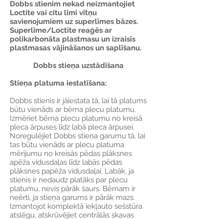
Dobbs stienim nekad neizmantojiet
Loctite vai citu līmi vītņu
savienojumiem uz superlīmes bāzes.
Superlīme/Loctite reaģēs ar
polikarbonāta plastmasu un izraisīs
plastmasas vājināšanos un saplīšanu.
Dobbs stieņa uzstādīšana
Stieņa platuma iestatīšana:
Dobbs stienis ir jāiestata tā, lai tā platums
būtu vienāds ar bērna plecu platumu.
Izmēriet bērna plecu platumu no kreisā
pleca ārpuses līdz labā pleca ārpusei.
Noregulējiet Dobbs stieņa garumu tā, lai
tas būtu vienāds ar plecu platuma
mērījumu no kreisās pēdas plāksnes
apēža vidusdaļas līdz labās pēdas
plāksnes papēža vidusdaļai. Labāk, ja
stienis ir nedaudz platāks par plecu
platumu, nevis pārāk šaurs. Bērnam ir
neērti, ja stieņa garums ir pārāk mazs.
Izmantojot komplektā iekļauto sešstūra
atslēgu, atskrūvējiet centrālās skavas