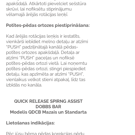
apakšdaļā. Atkārtoti pievelciet sešstūra
skrūvi, lai nofiksētu stiprinājumu
vēlamajā ārējās rotācijas leņķī.
Potītes-pēdas ortozes piestiprināšana:
Kad ārējās rotācijas leņķis ir iestatīts,
vienkārši iebīdiet melno detaļu ar atzīmi
“PUSH” padziļinātajā kanālā pēdas-
potītes ortozes apakšdaļā. Detaļa ar
atzīmi “PUSH” paceļas un nofiksē
potītes-pēdas ortozi vietā. Lai noņemtu
potītes-pēdas ortozi, stingri piespiediet
detaļu, kas apzīmēta ar atzīmi “PUSH”,
vienlaikus velkot stieni atpakaļ, līdz tas
izbīdās no kanāla.
QUICK RELEASE SPIRNG ASSIST
DOBBS BAR
Modelis QDCB Mazais un Standarta
Lietošanas indikācijas:
Pēc jūsu bērna pēdas korekcijas pēdu