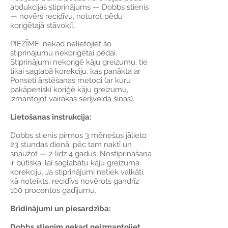
abdukcijas stiprinājums — Dobbs stienis
— novērš recidīvu, noturot pēdu
koriģētajā stāvoklī.
PIEZĪME: nekad nelietojiet šo
stiprinājumu nekoriģētai pēdai.
Stiprinājumi nekoriģē kāju greizumu, tie
tikai saglabā korekciju, kas panākta ar
Ponseti ārstēšanas metodi (ar kuru
pakāpeniski koriģē kāju greizumu,
izmantojot vairākas sērijveida šinas).
Lietošanas instrukcija:
Dobbs stienis pirmos 3 mēnešus jālieto
23 stundas dienā, pēc tam naktī un
snaužot — 2 līdz 4 gadus. Nostiprināšana
ir būtiska, lai saglabātu kāju greizuma
korekciju. Ja stiprinājumi netiek valkāti,
kā noteikts, recidīvs novērots gandrīz
100 procentos gadījumu.
Brīdinājumi un piesardzība:
Dobbs stienim nekad neizmantojiet