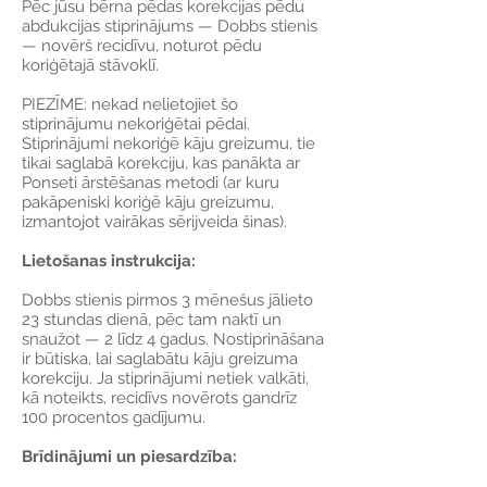
Pēc jūsu bērna pēdas korekcijas pēdu
abdukcijas stiprinājums — Dobbs stienis
— novērš recidīvu, noturot pēdu
koriģētajā stāvoklī.
PIEZĪME: nekad nelietojiet šo
stiprinājumu nekoriģētai pēdai.
Stiprinājumi nekoriģē kāju greizumu, tie
tikai saglabā korekciju, kas panākta ar
Ponseti ārstēšanas metodi (ar kuru
pakāpeniski koriģē kāju greizumu,
izmantojot vairākas sērijveida šinas).
Lietošanas instrukcija:
Dobbs stienis pirmos 3 mēnešus jālieto
23 stundas dienā, pēc tam naktī un
snaužot — 2 līdz 4 gadus. Nostiprināšana
ir būtiska, lai saglabātu kāju greizuma
korekciju. Ja stiprinājumi netiek valkāti,
kā noteikts, recidīvs novērots gandrīz
100 procentos gadījumu.
Brīdinājumi un piesardzība: