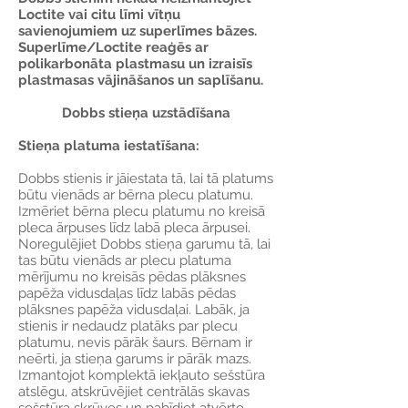
Loctite vai citu līmi vītņu
savienojumiem uz superlīmes bāzes.
Superlīme/Loctite reaģēs ar
polikarbonāta plastmasu un izraisīs
plastmasas vājināšanos un saplīšanu.
Dobbs stieņa uzstādīšana
Stieņa platuma iestatīšana:
Dobbs stienis ir jāiestata tā, lai tā platums
būtu vienāds ar bērna plecu platumu.
Izmēriet bērna plecu platumu no kreisā
pleca ārpuses līdz labā pleca ārpusei.
Noregulējiet Dobbs stieņa garumu tā, lai
tas būtu vienāds ar plecu platuma
mērījumu no kreisās pēdas plāksnes
papēža vidusdaļas līdz labās pēdas
plāksnes papēža vidusdaļai. Labāk, ja
stienis ir nedaudz platāks par plecu
platumu, nevis pārāk šaurs. Bērnam ir
neērti, ja stieņa garums ir pārāk mazs.
Izmantojot komplektā iekļauto sešstūra
atslēgu, atskrūvējiet centrālās skavas