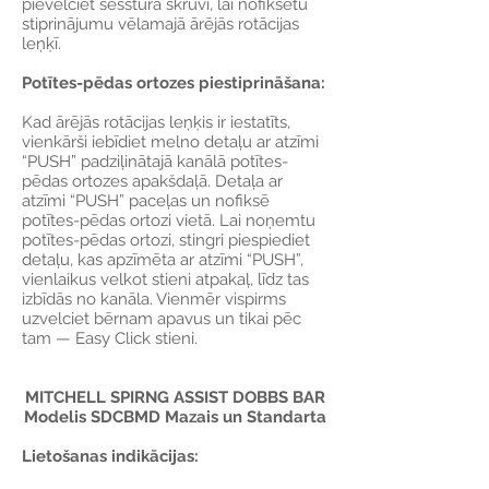
pievelciet sešstūra skrūvi, lai nofiksētu
stiprinājumu vēlamajā ārējās rotācijas
leņķī.
Potītes-pēdas ortozes piestiprināšana:
Kad ārējās rotācijas leņķis ir iestatīts,
vienkārši iebīdiet melno detaļu ar atzīmi
“PUSH” padziļinātajā kanālā potītes-
pēdas ortozes apakšdaļā. Detaļa ar
atzīmi “PUSH” paceļas un nofiksē
potītes-pēdas ortozi vietā. Lai noņemtu
potītes-pēdas ortozi, stingri piespiediet
detaļu, kas apzīmēta ar atzīmi “PUSH”,
vienlaikus velkot stieni atpakaļ, līdz tas
izbīdās no kanāla. Vienmēr vispirms
uzvelciet bērnam apavus un tikai pēc
tam — Easy Click stieni.
MITCHELL SPIRNG ASSIST DOBBS BAR
Modelis SDCBMD Mazais un Standarta
Lietošanas indikācijas: