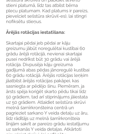
sešstūra skrūves un pabīdiet atvērto
stieni platumā, līdz tas atbilst bērna
plecu platumam. Kad platums ir pareizs,
pievelciet sešstūra skrūvi(-es), lai stingri
nofiksētu stieņus.
Ārējās rotācijas iestatīšana:
Skartajai pēdai jeb pēdai ar kāju
greizumu jābūt noregulētai kustībai 60
grādu ārējā rotācijā, nevienai skartajai
pusei nedrīkst būt 30 grādu vai ārējā
rotācija. Divpusēja kāju greizuma
gadījumā abas pēdas jānoregulē kustībai
60 grādu rotācijā. Ārējās rotācijas leņķim
jāatbilst ārējās rotācijas pakāpei, kas
sasniegta ar pēdējo šinu. Piemēram, ja
ārsts spēja koriģēt skarto pēdu tikai līdz
50 grādiem, tad arī stiprinājums jāiestata
uz 50 grādiem. Atlaidiet sešstūra skrūvi
melnā šarnīrkronšteina centrā un
pagrieziet sarkano Y veida detaļu uz āru,
līdz rādītājs uz melnā šarnīrkronšteia
līnijām sakrīt ar pareizo grādu iestatījumu
uz sarkanās Y veida detaļas. Atkārtoti