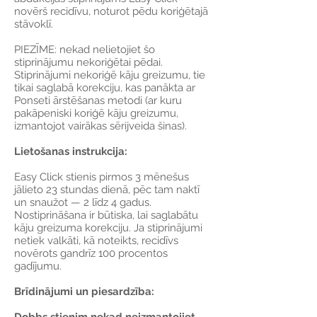
novērš recidīvu, noturot pēdu koriģētajā
stāvoklī.
PIEZĪME: nekad nelietojiet šo
stiprinājumu nekoriģētai pēdai.
Stiprinājumi nekoriģē kāju greizumu, tie
tikai saglabā korekciju, kas panākta ar
Ponseti ārstēšanas metodi (ar kuru
pakāpeniski koriģē kāju greizumu,
izmantojot vairākas sērijveida šinas).
Lietošanas instrukcija:
Easy Click stienis pirmos 3 mēnešus
jālieto 23 stundas dienā, pēc tam naktī
un snaužot — 2 līdz 4 gadus.
Nostiprināšana ir būtiska, lai saglabātu
kāju greizuma korekciju. Ja stiprinājumi
netiek valkāti, kā noteikts, recidīvs
novērots gandrīz 100 procentos
gadījumu.
Brīdinājumi un piesardzība: