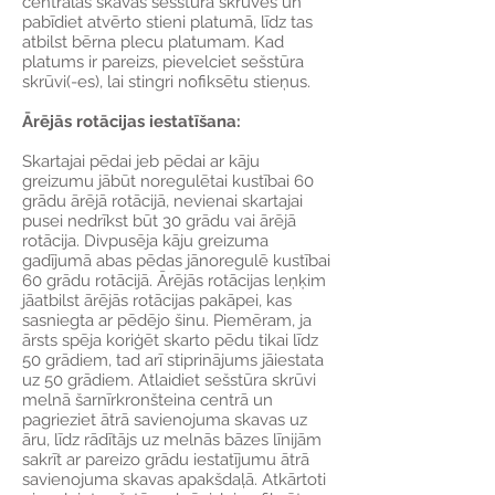
centrālās skavas sešstūra skrūves un
pabīdiet atvērto stieni platumā, līdz tas
atbilst bērna plecu platumam. Kad
platums ir pareizs, pievelciet sešstūra
skrūvi(-es), lai stingri nofiksētu stieņus.
Ārējās rotācijas iestatīšana:
Skartajai pēdai jeb pēdai ar kāju
greizumu jābūt noregulētai kustībai 60
grādu ārējā rotācijā, nevienai skartajai
pusei nedrīkst būt 30 grādu vai ārējā
rotācija. Divpusēja kāju greizuma
gadījumā abas pēdas jānoregulē kustībai
60 grādu rotācijā. Ārējās rotācijas leņķim
jāatbilst ārējās rotācijas pakāpei, kas
sasniegta ar pēdējo šinu. Piemēram, ja
ārsts spēja koriģēt skarto pēdu tikai līdz
50 grādiem, tad arī stiprinājums jāiestata
uz 50 grādiem. Atlaidiet sešstūra skrūvi
melnā šarnīrkronšteina centrā un
pagrieziet ātrā savienojuma skavas uz
āru, līdz rādītājs uz melnās bāzes līnijām
sakrīt ar pareizo grādu iestatījumu ātrā
savienojuma skavas apakšdaļā. Atkārtoti