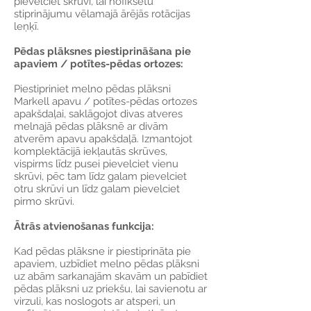
pievelciet skrūvi, lai nofiksētu
stiprinājumu vēlamajā ārējās rotācijas
leņķī.
Pēdas plāksnes piestiprināšana pie
apaviem / potītes-pēdas ortozes:
Piestipriniet melno pēdas plāksni
Markell apavu / potītes-pēdas ortozes
apakšdaļai, saklāgojot divas atveres
melnajā pēdas plāksnē ar divām
atverēm apavu apakšdaļā. Izmantojot
komplektācijā iekļautās skrūves,
vispirms līdz pusei pievelciet vienu
skrūvi, pēc tam līdz galam pievelciet
otru skrūvi un līdz galam pievelciet
pirmo skrūvi.
Ātrās atvienošanas funkcija:
Kad pēdas plāksne ir piestiprināta pie
apaviem, uzbīdiet melno pēdas plāksni
uz abām sarkanajām skavām un pabīdiet
pēdas plāksni uz priekšu, lai savienotu ar
virzuli, kas noslogots ar atsperi, un