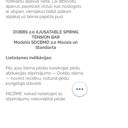
nofiksētu apavus vietā. Lai atbrīvotu
apavus, pavelciet virzuli, kas noslogots
ar atsperi, vienlaikus bīdot plāksni
atpakaļ uz bērna papēža pusi.
DOBBS 2.0 AJUSATABLE SPIRNG
TENSION BAR
Modelis SDCBMD 2.0 Mazais un
Standarta
Lietošanas indikācijas:
Pēc jūsu bērna pēdas korekcijas pēdu
abdukcijas stiprinājums — Dobbs stienis
— novērš recidīvu, noturot pēdu
koriģētajā stāvoklī.
PIEZĪME: nekad nelietojiet šo
stiprinājumu nekoriģētai pēdai.
Stiprinājumi nekoriģē kāju greizumu, tie
tikai saglabā korekciju, kas panākta ar
Ponseti ārstēšanas metodi (ar kuru
pakāpeniski koriģē kāju greizumu,
izmantojot vairākas sērijveida šinas).