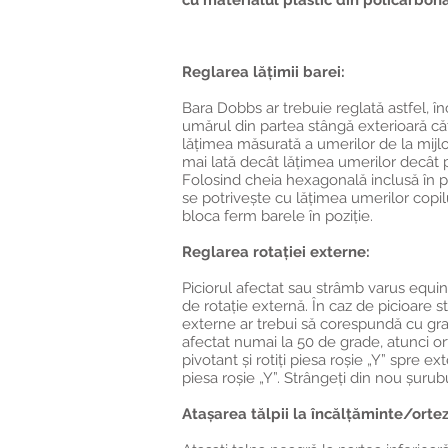
cu materialul plastic din policarbonat
Reglarea lățimii barei:
Bara Dobbs ar trebuie reglată astfel, în
umărul din partea stângă exterioară că
lățimea măsurată a umerilor de la mijloc
mai lată decât lățimea umerilor decât 
Folosind cheia hexagonală inclusă în p
se potrivește cu lățimea umerilor copil
bloca ferm barele în poziție.
Reglarea rotației externe:
Piciorul afectat sau strâmb varus equin
de rotație externă. În caz de picioare 
externe ar trebui să corespundă cu gra
afectat numai la 50 de grade, atunci or
pivotant și rotiți piesa roșie „Y” spre 
piesa roșie „Y”. Strângeți din nou șurub
Atașarea tălpii la încălțăminte/ortez