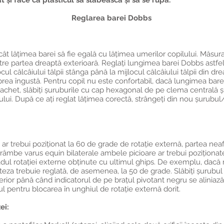
 și face ca plasticul să slăbească și să se rupă.
Reglarea barei Dobbs
cât lățimea barei să fie egală cu lățimea umerilor copilului. Măsura
tre partea dreaptă exterioară. Reglați lungimea barei Dobbs astfel
ul călcâiului tălpii stânga până la mijlocul călcâiului tălpii din dre
prea îngustă. Pentru copil nu este confortabil, dacă lungimea bare
achet, slăbiți șuruburile cu cap hexagonal de pe clema centrală și
ului. După ce ați reglat lățimea corectă, strângeți din nou șurub
 ar trebui poziționat la 60 de grade de rotație externă, partea neaf
strâmbe varus equin bilaterale ambele picioare ar trebui poziționat
dul rotației externe obținute cu ultimul ghips. De exemplu, dacă 
teza trebuie reglată, de asemenea, la 50 de grade. Slăbiți șurubul
exterior până când indicatorul de pe brațul pivotant negru se alinia
ul pentru blocarea în unghiul de rotație externă dorit.
ei: