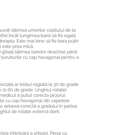
surați lățimea umerilor copilului de la
tfel încât lungimea barei să fie egală
 dreapta. Este mai bine să fie bara puțin
i este prea mică.
 glisați lățimea barelor deschise până
ul/șuruburile cu cap hexagonal pentru a
ectată ar trebui reglată la 30 de grade
e la 60 de grade. Unghiul rotației
medicul a putut corecta piciorul
rile cu cap hexagonal din capetele
cu setarea corectă a gradului în partea
hiul de rotație externă dorit.
tea inferioară a ortezei. Piesa cu