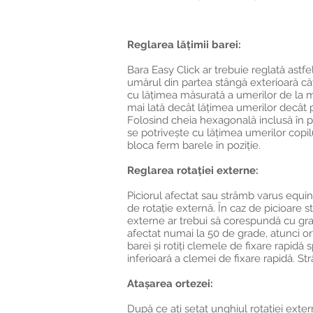
Reglarea lățimii barei:
Bara Easy Click ar trebuie reglată astfe
umărul din partea stângă exterioară căt
cu lățimea măsurată a umerilor de la mij
mai lată decât lățimea umerilor decât 
Folosind cheia hexagonală inclusă în p
se potrivește cu lățimea umerilor copil
bloca ferm barele în poziție.
Reglarea rotației externe:
Piciorul afectat sau strâmb varus equin
de rotație externă. În caz de picioare 
externe ar trebui să corespundă cu gra
afectat numai la 50 de grade, atunci o
barei și rotiți clemele de fixare rapidă
inferioară a clemei de fixare rapidă. S
Atașarea ortezei:
După ce ați setat unghiul rotației exter