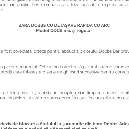
rteza în poziție. Pentru scoaterea ortezei apăsați ferm piesa cu et
ră.
BARA DOBBS CU DETAȘARE RAPIDĂ CU ARC
Model QDCB mic și regular
. a fost corectată, orteza pentru abducția piciorului Dobbs Bar pre
n picior necorectat. Orteza nu corectează piciorul strâmb varus eq
todă care folosește o serie de ghipsuri succesive pentru corectare
pe zi în primele 3 luni și apoi noaptea, și în timp ce doarme copilul
cției piciorului strâmb varus equin. În cazul în care orteza nu est
:
 adeziv de blocare a filetului la șuruburile din bara Dobbs. Ad