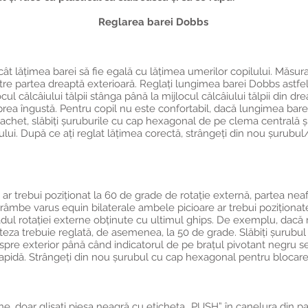
Reglarea barei Dobbs
cât lățimea barei să fie egală cu lățimea umerilor copilului. Măsura
tre partea dreaptă exterioară. Reglați lungimea barei Dobbs astfel
ul călcâiului tălpii stânga până la mijlocul călcâiului tălpii din dre
prea îngustă. Pentru copil nu este confortabil, dacă lungimea bare
achet, slăbiți șuruburile cu cap hexagonal de pe clema centrală și
ului. După ce ați reglat lățimea corectă, strângeți din nou șurub
 ar trebui poziționat la 60 de grade de rotație externă, partea neaf
strâmbe varus equin bilaterale ambele picioare ar trebui poziționat
dul rotației externe obținute cu ultimul ghips. De exemplu, dacă 
teza trebuie reglată, de asemenea, la 50 de grade. Slăbiți șurubul
ă spre exterior până când indicatorul de pe brațul pivotant negru s
 rapidă. Strângeți din nou șurubul cu cap hexagonal pentru blocarea
ne, doar glisați piesa neagră cu eticheta „PUSH” în canelura din par