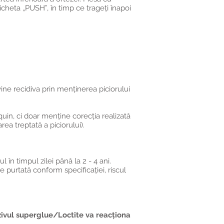
icheta „PUSH”, în timp ce trageți înapoi
vine recidiva prin menținerea piciorului
uin, ci doar menține corecția realizată
a treptată a piciorului).
 în timpul zilei până la 2 - 4 ani.
e purtată conform specificației, riscul
ezivul superglue/Loctite va reacționa