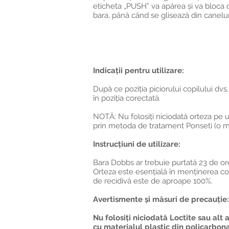
eticheta „PUSH” va apărea și va bloca o
bara, până când se glisează din canelură.
Indicații pentru utilizare:
După ce poziția piciorului copilului dvs
în poziția corectată.
NOTĂ: Nu folosiți niciodată orteza pe u
prin metoda de tratament Ponseti (o me
Instrucțiuni de utilizare:
Bara Dobbs ar trebuie purtată 23 de ore 
Orteza este esențială în menținerea core
de recidivă este de aproape 100%.
Avertismente și măsuri de precauție:
Nu folosiți niciodată Loctite sau alt
cu materialul plastic din policarbonat