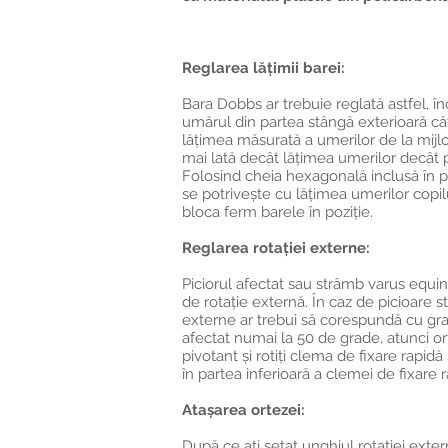
Reglarea lățimii barei:
Bara Dobbs ar trebuie reglată astfel, în
umărul din partea stângă exterioară că
lățimea măsurată a umerilor de la mijloc
mai lată decât lățimea umerilor decât 
Folosind cheia hexagonală inclusă în p
se potrivește cu lățimea umerilor copil
bloca ferm barele în poziție.
Reglarea rotației externe:
Piciorul afectat sau strâmb varus equin
de rotație externă. În caz de picioare 
externe ar trebui să corespundă cu gra
afectat numai la 50 de grade, atunci or
pivotant și rotiți clema de fixare rapid
în partea inferioară a clemei de fixare
Atașarea ortezei:
După ce ați setat unghiul rotației exter