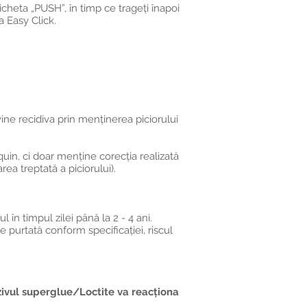
icheta „PUSH”, în timp ce trageți înapoi
a Easy Click.
vine recidiva prin menținerea piciorului
uin, ci doar menține corecția realizată
a treptată a piciorului).
 în timpul zilei până la 2 - 4 ani.
e purtată conform specificației, riscul
ezivul superglue/Loctite va reacționa