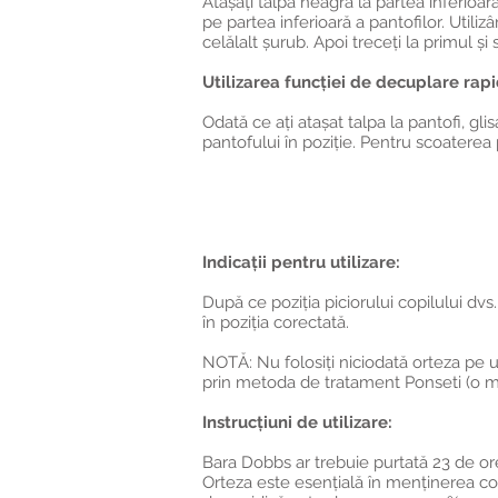
Atașați talpa neagră la partea inferioară
pe partea inferioară a pantofilor. Utili
celălalt șurub. Apoi treceți la primul și
Utilizarea funcției de decuplare rapi
Odată ce ați atașat talpa la pantofi, gli
pantofului în poziție. Pentru scoaterea p
Indicații pentru utilizare:
După ce poziția piciorului copilului dvs
în poziția corectată.
NOTĂ: Nu folosiți niciodată orteza pe u
prin metoda de tratament Ponseti (o me
Instrucțiuni de utilizare:
Bara Dobbs ar trebuie purtată 23 de ore 
Orteza este esențială în menținerea core