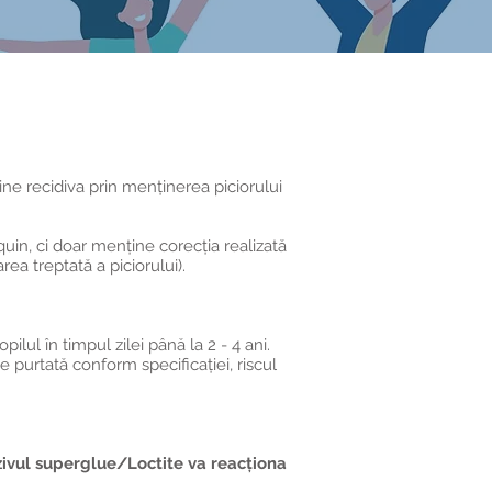
vine recidiva prin menținerea piciorului
uin, ci doar menține corecția realizată
a treptată a piciorului).
ilul în timpul zilei până la 2 - 4 ani.
e purtată conform specificației, riscul
ezivul superglue/Loctite va reacționa