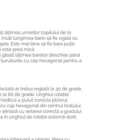
ți lățimea umerilor copilului de la
 încât lungimea barei să fie egală cu
apta. Este mai bine să fie bara puțin
i este prea mică.
 glisați lățimea barelor deschise până
ul/șuruburile cu cap hexagonal pentru a
ectată ar trebui reglată la 30 de grade
e la 60 de grade. Unghiul rotației
medicul a putut corecta piciorul
 cu cap hexagonal din centrul brațului
e aliniază cu setarea corectă a gradului
 în unghiul de rotație externă dorit.
tea inferioară a ortezei. Piesa cu