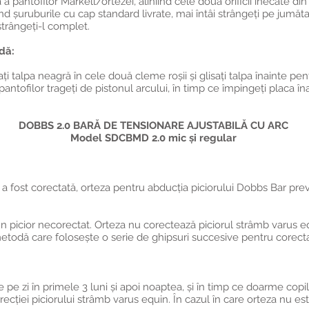
 a pantofilor Markell/ortezei, aliniind cele două orificii înecate di
zând șuruburile cu cap standard livrate, mai întâi strângeți pe jumă
 strângeți-l complet.
dă:
sați talpa neagră în cele două cleme roșii și glisați talpa înainte pe
antofilor trageți de pistonul arcului, în timp ce împingeți placa îna
DOBBS 2.0 BARĂ DE TENSIONARE AJUSTABILĂ CU ARC
Model SDCBMD 2.0 mic și regular
. a fost corectată, orteza pentru abducția piciorului Dobbs Bar pre
n picior necorectat. Orteza nu corectează piciorul strâmb varus eq
todă care folosește o serie de ghipsuri succesive pentru corectare
pe zi în primele 3 luni și apoi noaptea, și în timp ce doarme copilul
cției piciorului strâmb varus equin. În cazul în care orteza nu est