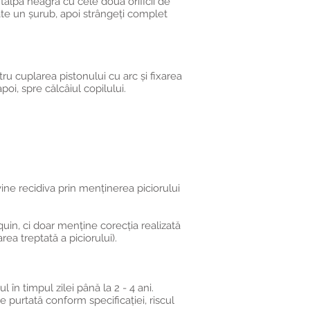
n talpa neagră cu cele două orificii de
tate un șurub, apoi strângeți complet
ntru cuplarea pistonului cu arc și fixarea
poi, spre călcâiul copilului.
vine recidiva prin menținerea piciorului
uin, ci doar menține corecția realizată
a treptată a piciorului).
 în timpul zilei până la 2 - 4 ani.
e purtată conform specificației, riscul