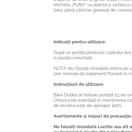
eticheta „PUSH” va apărea și va bloca o
bara, până când se glisează din canelu
Indicații pentru utilizare:
După ce poziția piciorului copilului dvs
în poziția corectată.
NOTĂ: Nu folosiți niciodată orteza pe u
prin metoda de tratament Ponseti (o me
Instrucțiuni de utilizare:
Bara Dobbs ar trebuie purtată 23 de ore 
Orteza este esențială în menținerea core
de recidivă este de aproape 100%.
Avertismente și măsuri de precauție
Nu folosiți niciodată Loctite sau alt