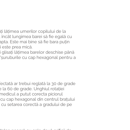
ți lățimea umerilor copilului de la
 încât lungimea barei să fie egală cu
apta. Este mai bine să fie bara puțin
i este prea mică.
 glisați lățimea barelor deschise până
ul/șuruburile cu cap hexagonal pentru a
ectată ar trebui reglată la 30 de grade
e la 60 de grade. Unghiul rotației
medicul a putut corecta piciorul
 cu cap hexagonal din centrul brațului
ză cu setarea corectă a gradului de pe