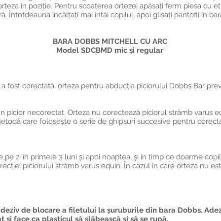
rteza în poziție. Pentru scoaterea ortezei apăsați ferm piesa cu et
 Întotdeauna încălțați mai întâi copilul, apoi glisați pantofii în bar
BARA DOBBS MITCHELL CU ARC
Model SDCBMD mic și regular
. a fost corectată, orteza pentru abducția piciorului Dobbs Bar pre
n picior necorectat. Orteza nu corectează piciorul strâmb varus eq
todă care folosește o serie de ghipsuri succesive pentru corectare
pe zi în primele 3 luni și apoi noaptea, și în timp ce doarme copilul
cției piciorului strâmb varus equin. În cazul în care orteza nu est
 adeziv de blocare a filetului la șuruburile din bara Dobbs. Ad
 și face ca plasticul să slăbească și să se rupă.