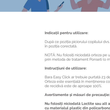
Indicații pentru utilizare:
După ce poziția piciorului copilului dvs
în poziția corectată.
NOTĂ: Nu folosiți niciodată orteza pe u
prin metoda de tratament Ponseti (o me
Instrucțiuni de utilizare:
Bara Easy Click ar trebuie purtată 23 de 
Orteza este esențială în menținerea core
de recidivă este de aproape 100%.
Avertismente și măsuri de precauție:
Nu folosiți niciodată Loctite sau alt
cu materialul plastic din policarbonat