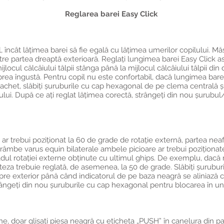
Reglarea barei Easy Click
l, încât lățimea barei să fie egală cu lățimea umerilor copilului. Mă
re partea dreaptă exterioară. Reglați lungimea barei Easy Click as
locul călcâiului tălpii stânga până la mijlocul călcâiului tălpii din
prea îngustă. Pentru copil nu este confortabil, dacă lungimea bare
achet, slăbiți șuruburile cu cap hexagonal de pe clema centrală și
ului. După ce ați reglat lățimea corectă, strângeți din nou șurub
 ar trebui poziționat la 60 de grade de rotație externă, partea neaf
strâmbe varus equin bilaterale ambele picioare ar trebui poziționat
dul rotației externe obținute cu ultimul ghips. De exemplu, dacă 
rteza trebuie reglată, de asemenea, la 50 de grade. Slăbiți șurubu
 spre exterior până când indicatorul de pe baza neagră se aliniază 
trângeți din nou șuruburile cu cap hexagonal pentru blocarea în ung
ne, doar glisați piesa neagră cu eticheta „PUSH” în canelura din par