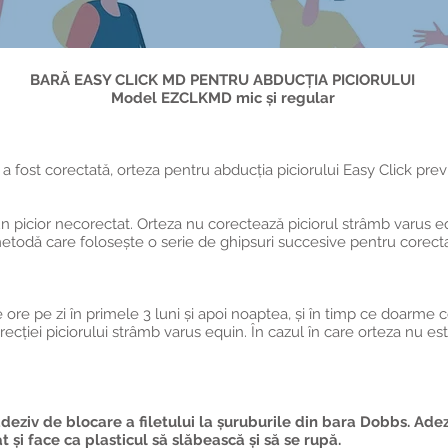
BARĂ EASY CLICK MD PENTRU ABDUCȚIA PICIORULUI
Model EZCLKMD mic și regular
. a fost corectată, orteza pentru abducția piciorului Easy Click pre
n picior necorectat. Orteza nu corectează piciorul strâmb varus eq
todă care folosește o serie de ghipsuri succesive pentru corectare
ore pe zi în primele 3 luni și apoi noaptea, și în timp ce doarme cop
cției piciorului strâmb varus equin. În cazul în care orteza nu est
 adeziv de blocare a filetului la șuruburile din bara Dobbs. Ad
 și face ca plasticul să slăbească și să se rupă.