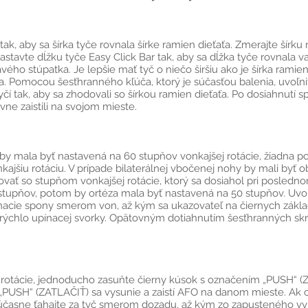
 tak, aby sa šírka tyče rovnala šírke ramien dieťaťa. Zmerajte šírk
tavte dĺžku tyče Easy Click Bar tak, aby sa dĺžka tyče rovnala v
ého stúpatka. Je lepšie mať tyč o niečo širšiu ako je šírka ramien, 
zka. Pomocou šesťhranného kľúča, ktorý je súčasťou balenia, uvoľn
yčí tak, aby sa zhodovali so šírkou ramien dieťaťa. Po dosiahnutí s
vne zaistili na svojom mieste.
y mala byť nastavená na 60 stupňov vonkajšej rotácie, žiadna po
ajšiu rotáciu. V prípade bilaterálnej vbočenej nohy by mali byť
vať so stupňom vonkajšej rotácie, ktorý sa dosiahol pri poslednom
 stupňov, potom by ortéza mala byť nastavená na 50 stupňov. Uvo
ínacie spony smerom von, až kým sa ukazovateľ na čiernych zák
rýchlo upínacej svorky. Opätovným dotiahnutím šesťhranných skru
 rotácie, jednoducho zasuňte čierny kúsok s označením „PUSH“ (
„PUSH“ (ZATLAČIŤ) sa vysunie a zaistí AFO na danom mieste. Ak c
časne ťahajte za tyč smerom dozadu, až kým zo zapusteného vybr