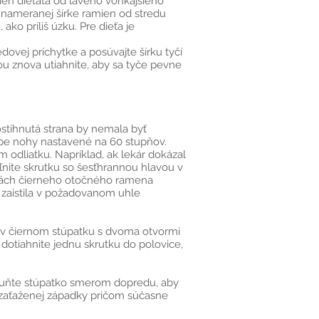
mien dieťaťa od ľavého vonkajšieho
 nameranej šírke ramien od stredu
ako príliš úzku. Pre dieťa je
ovej príchytke a posúvajte šírku tyčí
vou znova utiahnite, aby sa tyče pevne
stihnutá strana by nemala byť
 obe nohy nastavené na 60 stupňov.
 odliatku. Napríklad, ak lekár dokázal
ľnite skrutku so šesťhrannou hlavou v
niách čierneho otočného ramena
 zaistila v požadovanom uhle
y v čiernom stúpatku s dvoma otvormi
dotiahnite jednu skrutku do polovice,
osuňte stúpatko smerom dopredu, aby
nu zaťaženej západky pričom súčasne