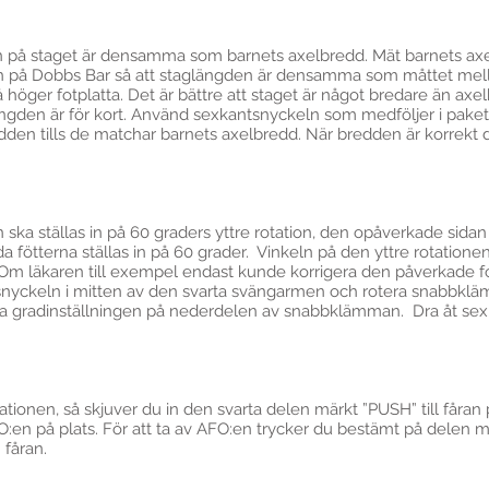
en på staget är densamma som barnets axelbredd. Mät barnets axelb
en på Dobbs Bar så att staglängden är densamma som måttet mella
på höger fotplatta. Det är bättre att staget är något bredare än axe
gden är för kort. Använd sexkantsnyckeln som medföljer i pakete
en tills de matchar barnets axelbredd. När bredden är korrekt dr
ka ställas in på 60 graders yttre rotation, den opåverkade sidan s
da fötterna ställas in på 60 grader. Vinkeln på den yttre rotatio
 Om läkaren till exempel endast kunde korrigera den påverkade fo
antsnyckeln i mitten av den svarta svängarmen och rotera snabbklä
ta gradinställningen på nederdelen av snabbklämman. Dra åt sex
rotationen, så skjuver du in den svarta delen märkt ”PUSH” till får
:en på plats. För att ta av AFO:en trycker du bestämt på delen 
 fåran.