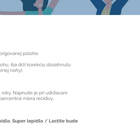
origovanej polohe.
hu, iba drží korekciu dosiahnutú
enej nohy).
roky. Napnutie je pri udržiavaní
percentná miera recidívy.
pidlo. Super lepidlo / Loctite bude