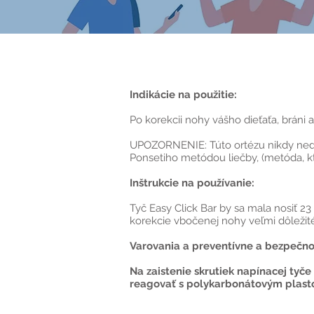
Indikácie na použitie:
Po korekcii nohy vášho dieťaťa, bráni
UPOZORNENIE: Túto ortézu nikdy nedáv
Ponsetiho metódou liečby, (metóda, kt
Inštrukcie na používanie:
Tyč Easy Click Bar by sa mala nosiť 23
korekcie vbočenej nohy veľmi dôležité.
Varovania a preventívne a bezpečno
Na zaistenie skrutiek napínacej tyče
reagovať s polykarbonátovým plasto