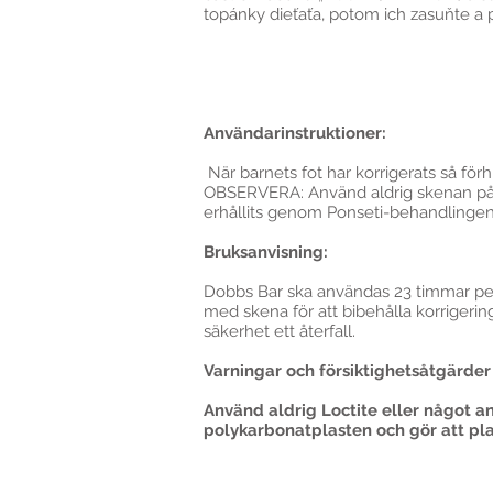
topánky dieťaťa, potom ich zasuňte a 
Användarinstruktioner:
När barnets fot har korrigerats så förh
OBSERVERA: Använd aldrig skenan på en
erhållits genom Ponseti-behandlingen 
Bruksanvisning:
Dobbs Bar ska användas 23 timmar per
med skena för att bibehålla korrigeri
säkerhet ett återfall.
Varningar och försiktighetsåtgärder
Använd aldrig Loctite eller något 
polykarbonatplasten och gör att pla