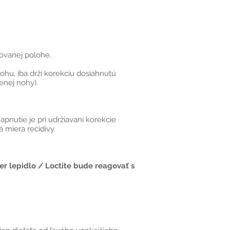
govanej polohe.
hu, iba drží korekciu dosiahnutú
enej nohy).
pnutie je pri udržiavaní korekcie
 miera recidívy.
per lepidlo / Loctite bude reagovať s