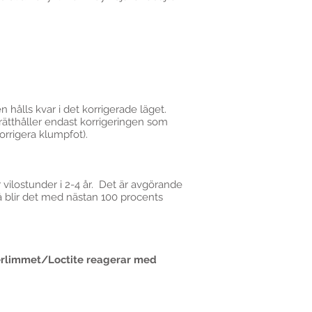
 hålls kvar i det korrigerade läget.
ätthåller endast korrigeringen som
rrigera klumpfot).
ilostunder i 2-4 år. Det är avgörande
å blir det med nästan 100 procents
perlimmet/Loctite reagerar med