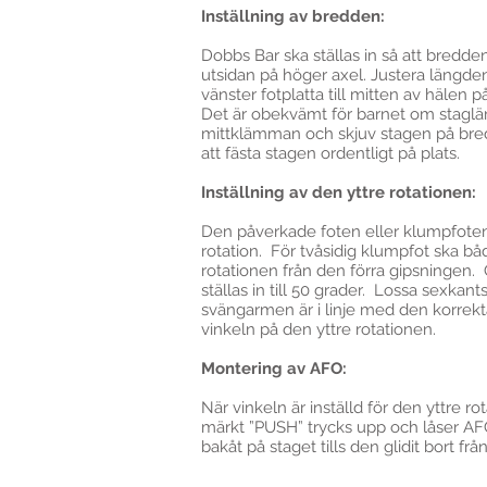
Inställning av bredden:
Dobbs Bar ska ställas in så att bredd
utsidan på höger axel. Justera längd
vänster fotplatta till mitten av hälen 
Det är obekvämt för barnet om staglän
mittklämman och skjuv stagen på bredd
att fästa stagen ordentligt på plats.
Inställning av den yttre rotationen:
Den påverkade foten eller klumpfoten s
rotation. För tvåsidig klumpfot ska bå
rotationen från den förra gipsningen.
ställas in till 50 grader. Lossa sexk
svängarmen är i linje med den korrek
vinkeln på den yttre rotationen.
Montering av AFO:
När vinkeln är inställd för den yttre 
märkt ”PUSH” trycks upp och låser AFO
bakåt på staget tills den glidit bort från