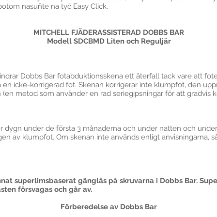
potom nasuňte na tyč Easy Click.
MITCHELL FJÄDERASSISTERAD DOBBS BAR
Modell SDCBMD Liten och Reguljär
indrar Dobbs Bar fotabduktionsskena ett återfall tack vare att foten
 icke-korrigerad fot. Skenan korrigerar inte klumpfot, den uppr
(en metod som använder en rad seriegipsningar för att gradvis ko
 dygn under de första 3 månaderna och under natten och under v
ngen av klumpfot. Om skenan inte används enligt anvisningarna, s
annat superlimsbaserat gänglås på skruvarna i Dobbs Bar. Su
sten försvagas och går av.
Förberedelse av Dobbs Bar