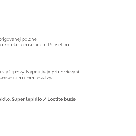
origovanej polohe.
ba korekciu dosiahnutú Ponsetiho
.
 až 4 roky. Napnutie je pri udržiavaní
percentná miera recidívy.
pidlo. Super lepidlo / Loctite bude