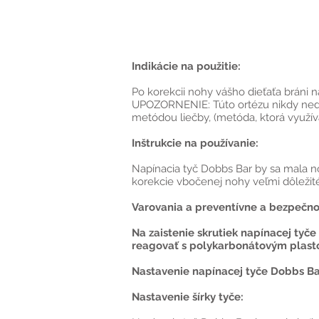
Indikácie na použitie:
Po korekcii nohy vášho dieťaťa bráni 
UPOZORNENIE: Túto ortézu nikdy nedáv
metódou liečby, (metóda, ktorá využív
Inštrukcie na používanie:
Napínacia tyč Dobbs Bar by sa mala no
korekcie vbočenej nohy veľmi dôležité.
Varovania a preventívne a bezpečno
Na zaistenie skrutiek napínacej tyče
reagovať s polykarbonátovým plasto
Nastavenie napínacej tyče Dobbs B
Nastavenie šírky tyče: