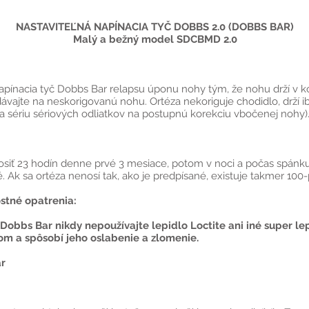
NASTAVITEĽNÁ NAPÍNACIA TYČ DOBBS 2.0 (DOBBS BAR)
Malý a bežný model SDCBMD 2.0
napínacia tyč Dobbs Bar relapsu úponu nohy tým, že nohu drží v k
ajte na neskorigovanú nohu. Ortéza nekoriguje chodidlo, drží i
a sériu sériových odliatkov na postupnú korekciu vbočenej nohy)
siť 23 hodín denne prvé 3 mesiace, potom v noci a počas spánku 2
 Ak sa ortéza nenosí tak, ako je predpísané, existuje takmer 100-
stné opatrenia:
 Dobbs Bar nikdy nepoužívajte lepidlo Loctite ani iné super le
m a spôsobí jeho oslabenie a zlomenie.
ar