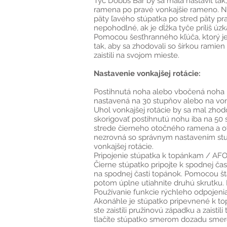
Tyč Dobbs Bar by sa mala nastaviť tak,
ramena po pravé vonkajšie rameno. Nas
päty ľavého stúpatka po stred päty prav
nepohodlné, ak je dĺžka tyče príliš úzk
Pomocou šesťhranného kľúča, ktorý je 
tak, aby sa zhodovali so šírkou ramien
zaistili na svojom mieste.
Nastavenie vonkajšej rotácie:
Postihnutá noha alebo vbočená noha b
nastavená na 30 stupňov alebo na vonk
Uhol vonkajšej rotácie by sa mal zhodo
skorigovať postihnutú nohu iba na 50
strede čierneho otočného ramena a ot
nezrovná so správnym nastavením stup
vonkajšej rotácie.
Pripojenie stúpatka k topánkam / AFO
Čierne stúpatko pripojte k spodnej ča
na spodnej časti topánok. Pomocou šta
potom úplne utiahnite druhú skrutku. 
Používanie funkcie rýchleho odpojenia
Akonáhle je stúpatko pripevnené k t
ste zaistili pružinovú západku a zaist
tlačíte stúpatko smerom dozadu smero