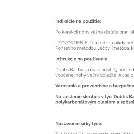
Indikácie na použitie:
Po korekcii nohy vášho dieťaťa bráni 
UPOZORNENIE: Túto ortézu nikdy nedáv
Ponsetiho metódou liečby, (metóda, kt
Inštrukcie na používanie:
Dobbs Bar by sa mala nosiť 23 hodín d
vbočenej nohy veľmi dôležité. Ak sa or
Varovania a preventívne a bezpečno
Na zaistenie skrutiek v tyči Dobbs B
polykarbonátovým plastom a spôsobí
Nastavenie šírky tyče: