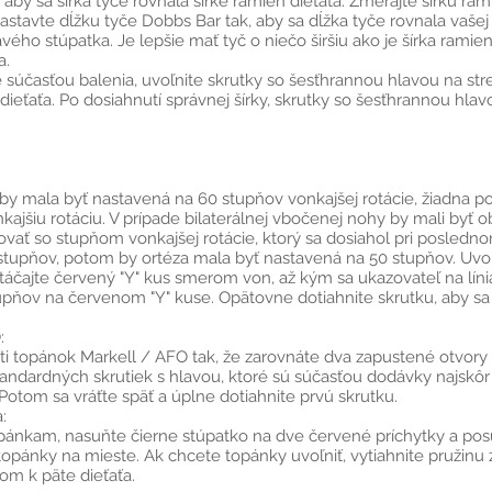
 aby sa šírka tyče rovnala šírke ramien dieťaťa. Zmerajte šírku ra
tavte dĺžku tyče Dobbs Bar tak, aby sa dĺžka tyče rovnala vašej
ého stúpatka. Je lepšie mať tyč o niečo širšiu ako je šírka ramien, 
a.
súčasťou balenia, uvoľnite skrutky so šesťhrannou hlavou na stred
 dieťaťa. Po dosiahnutí správnej šírky, skrutky so šesťhrannou hla
y mala byť nastavená na 60 stupňov vonkajšej rotácie, žiadna po
ajšiu rotáciu. V prípade bilaterálnej vbočenej nohy by mali byť
vať so stupňom vonkajšej rotácie, ktorý sa dosiahol pri poslednom
 stupňov, potom by ortéza mala byť nastavená na 50 stupňov. Uvo
áčajte červený "Y" kus smerom von, až kým sa ukazovateľ na lí
ňov na červenom "Y" kuse. Opätovne dotiahnite skrutku, aby sa
:
sti topánok Markell / AFO tak, že zarovnáte dva zapustené otvor
ndardných skrutiek s hlavou, ktoré sú súčasťou dodávky najskôr 
Potom sa vráťte späť a úplne dotiahnite prvú skrutku.
:
opánkam, nasuňte čierne stúpatko na dve červené príchytky a p
ili topánky na mieste. Ak chcete topánky uvoľniť, vytiahnite pruži
m k päte dieťaťa.