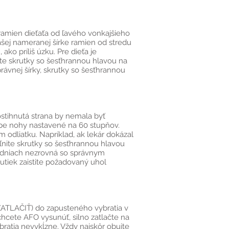
u ramien dieťaťa od ľavého vonkajšieho
ašej nameranej šírke ramien od stredu
ako príliš úzku. Pre dieťa je
ite skrutky so šesťhrannou hlavou na
právnej šírky, skrutky so šesťhrannou
stihnutá strana by nemala byť
 obe nohy nastavené na 60 stupňov.
 odliatku. Napríklad, ak lekár dokázal
ľnite skrutky so šesťhrannou hlavou
ladniach nezrovná so správnym
tiek zaistite požadovaný uhol
ZATLAČIŤ) do zapusteného vybratia v
hcete AFO vysunúť, silno zatlačte na
atia nevykĺzne. Vždy najskôr obujte