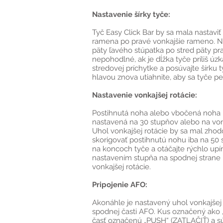
Nastavenie šírky tyče:
Tyč Easy Click Bar by sa mala nastaviť
ramena po pravé vonkajšie rameno. Nas
päty ľavého stúpatka po stred päty prav
nepohodlné, ak je dĺžka tyče príliš ú
stredovej príchytke a posúvajte šírku t
hlavou znova utiahnite, aby sa tyče pe
Nastavenie vonkajšej rotácie:
Postihnutá noha alebo vbočená noha b
nastavená na 30 stupňov alebo na vonk
Uhol vonkajšej rotácie by sa mal zhodo
skorigovať postihnutú nohu iba na 50
na koncoch tyče a otáčajte rýchlo up
nastavením stupňa na spodnej strane 
vonkajšej rotácie.
Pripojenie AFO:
Akonáhle je nastavený uhol vonkajšej
spodnej časti AFO. Kus označený ako 
časť označenú „PUSH“ (ZATLAČIŤ) a sú