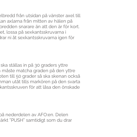
redd från utsidan på vänster axel till
n axlarna från mitten av hälen på
lbredden snarare än att den är för kort.
t, lossa på sexkantsskruvarna i
ar ni åt sexkantsskruvarna igen för
ka ställas in på 30 graders yttre
nen måste matcha graden på den yttre
ten till 50 grader så ska skenan också
mman utåt tills markören på den svarta
kantsskruven för att låsa den önskade
an på nederdelen av AFO:en. Delen
märkt ”PUSH” samtidigt som du drar