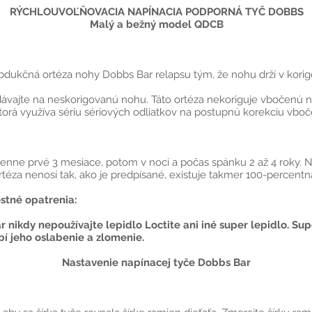
RÝCHLOUVOĽŇOVACIA NAPÍNACIA PODPORNÁ TYČ DOBBS
Malý a bežný model QDCB
abdukčná ortéza nohy Dobbs Bar relapsu tým, že nohu drží v kori
ajte na neskorigovanú nohu. Táto ortéza nekoriguje vbočenú no
orá využíva sériu sériových odliatkov na postupnú korekciu vboč
enne prvé 3 mesiace, potom v noci a počas spánku 2 až 4 roky. Na
téza nenosí tak, ako je predpísané, existuje takmer 100-percentná
stné opatrenia:
ar nikdy nepoužívajte lepidlo Loctite ani iné super lepidlo. Su
 jeho oslabenie a zlomenie.
Nastavenie napínacej tyče Dobbs Bar