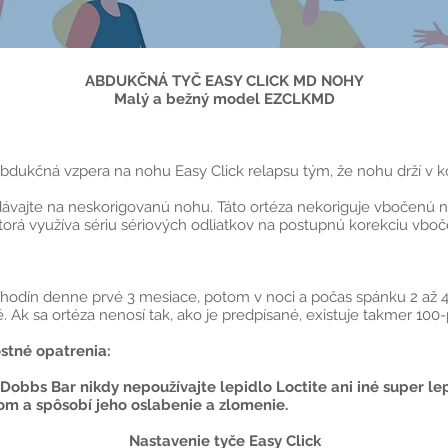
ABDUKČNÁ TYČ EASY CLICK MD NOHY
Malý a bežný model EZCLKMD
 abdukčná vzpera na nohu Easy Click relapsu tým, že nohu drží v k
ajte na neskorigovanú nohu. Táto ortéza nekoriguje vbočenú no
orá využíva sériu sériových odliatkov na postupnú korekciu vboč
 hodín denne prvé 3 mesiace, potom v noci a počas spánku 2 až 4 
 Ak sa ortéza nenosí tak, ako je predpísané, existuje takmer 100-
stné opatrenia:
 Dobbs Bar nikdy nepoužívajte lepidlo Loctite ani iné super le
m a spôsobí jeho oslabenie a zlomenie.
Nastavenie tyče Easy Click