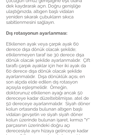
çocuğun omuz genişliğine eşit olana
dek kaydırarak açın. Doğru genişliğe
ulaştığınızda, altıgen başlı vidaları
yeniden sıkarak çubukların sıkıca
sabitlenmesini sağlayın.
Dış rotasyonun ayarlanması:
Etkilenen ayak veya çarpık ayak 60
derece dışa dönük olacak şekilde;
etkilenmeyen taraf ise 30 derece dışa
dönük olacak şekilde ayarlanmalıdır. Çift
taraflı çarpık ayaklar için her iki ayak da
60 derece dışa dönük olacak şekilde
ayarlanmalıdır. Dışa dönüklük açısı, en
son alçıda elde edilen dış rotasyon
açısıyla eşleşmelidir. Örneğin,
doktorunuz etkilenen ayağı ancak 50
dereceye kadar düzeltebilmişse, atel de
50 dereceye ayarlanmalıdır. Siyah döner
kolun ortasında bulunan altıgen başlı
vidaları gevşetin ve siyah siyah döner
kolun üzerinde bulunan işaret, kırmızı "Y"
parçasının üzerindeki doğru açı
derecesiyle aynı hizaya gelinceye kadar