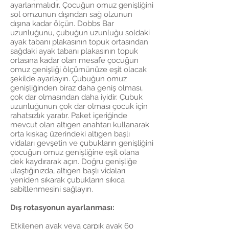
ayarlanmalıdır. Çocuğun omuz genişliğini
sol omzunun dışından sağ olzunun
dışına kadar ölçün. Dobbs Bar
uzunluğunu, çubuğun uzunluğu soldaki
ayak tabanı plakasının topuk ortasından
sağdaki ayak tabanı plakasının topuk
ortasına kadar olan mesafe çocuğun
omuz genişliği ölçümünüze eşit olacak
şekilde ayarlayın. Çubuğun omuz
genişliğinden biraz daha geniş olması,
çok dar olmasından daha iyidir. Çubuk
uzunluğunun çok dar olması çocuk için
rahatsızlık yaratır. Paket içeriğinde
mevcut olan altıgen anahtarı kullanarak
orta kıskaç üzerindeki altıgen başlı
vidaları gevşetin ve çubukların genişliğini
çocuğun omuz genişliğine eşit olana
dek kaydırarak açın. Doğru genişliğe
ulaştığınızda, altıgen başlı vidaları
yeniden sıkarak çubukların sıkıca
sabitlenmesini sağlayın.
Dış rotasyonun ayarlanması:
Etkilenen ayak veya çarpık ayak 60