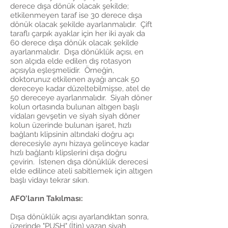
derece dışa dönük olacak şekilde;
etkilenmeyen taraf ise 30 derece dışa
dönük olacak şekilde ayarlanmalıdır. Çift
taraflı çarpık ayaklar için her iki ayak da
60 derece dışa dönük olacak şekilde
ayarlanmalıdır. Dışa dönüklük açısı, en
son alçıda elde edilen dış rotasyon
açısıyla eşleşmelidir. Örneğin,
doktorunuz etkilenen ayağı ancak 50
dereceye kadar düzeltebilmişse, atel de
50 dereceye ayarlanmalıdır. Siyah döner
kolun ortasında bulunan altıgen başlı
vidaları gevşetin ve siyah siyah döner
kolun üzerinde bulunan işaret, hızlı
bağlantı klipsinin altındaki doğru açı
derecesiyle aynı hizaya gelinceye kadar
hızlı bağlantı klipslerini dışa doğru
çevirin. İstenen dışa dönüklük derecesi
elde edilince ateli sabitlemek için altıgen
başlı vidayı tekrar sıkın.
AFO'ların Takılması:
Dışa dönüklük açısı ayarlandıktan sonra,
üzerinde "PUSH" (İtin) yazan siyah