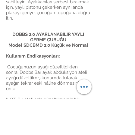
sabitleyin. Ayakkabıları serbest bırakmak
için, yaylı pistonu çekerken aynı anda
plakayı geriye, çocuğun topuğuna doğru
itin.
DOBBS 2.0 AYARLANABİLİR YAYLI
GERME ÇUBUĞU
Model SDCBMD 2.0 Küçük ve Normal
Kullanım Endikasyonları:
Çocuğunuzun ayağı düzeltildikten
sonra, Dobbs Bar ayak abdüksiyon ateli
ayağı düzeltilmiş konumda tutarak
ayağın tekrar eski hâline dönmesini
önler.
NOT: Bu ateli asla düzeltilmemiş bir
ayakta kullanmayın. Atel çarpık ayağı
düzeltmez; yalnızca Ponseti Yöntemi
(çarpık ayağı yavaş yavaş düzeltmek için
bir dizi seri alçı kullanılan bir yöntem) ile
elde edilen düzeltmenin korunmasını
sağlar.