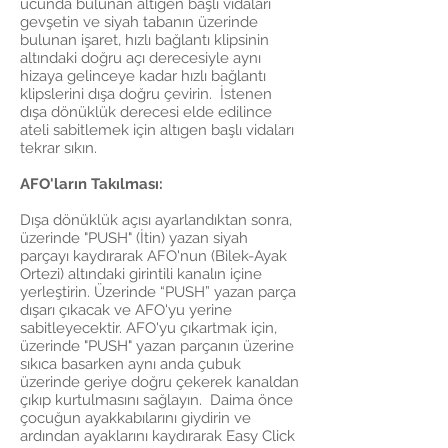
ucunda bulunan altıgen başlı vidaları
gevşetin ve siyah tabanın üzerinde
bulunan işaret, hızlı bağlantı klipsinin
altındaki doğru açı derecesiyle aynı
hizaya gelinceye kadar hızlı bağlantı
klipslerini dışa doğru çevirin. İstenen
dışa dönüklük derecesi elde edilince
ateli sabitlemek için altıgen başlı vidaları
tekrar sıkın.
AFO'ların Takılması:
Dışa dönüklük açısı ayarlandıktan sonra,
üzerinde "PUSH" (İtin) yazan siyah
parçayı kaydırarak AFO'nun (Bilek-Ayak
Ortezi) altındaki girintili kanalın içine
yerleştirin. Üzerinde “PUSH” yazan parça
dışarı çıkacak ve AFO'yu yerine
sabitleyecektir. AFO'yu çıkartmak için,
üzerinde "PUSH" yazan parçanın üzerine
sıkıca basarken aynı anda çubuk
üzerinde geriye doğru çekerek kanaldan
çıkıp kurtulmasını sağlayın. Daima önce
çocuğun ayakkabılarını giydirin ve
ardından ayaklarını kaydırarak Easy Click