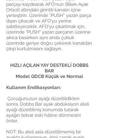
parçayı kaydırarak AFO'nun (Bilek-Ayak
Ortezi) altındaki girintili kanalın içine
yerleştirin. Üzerinde “PUSH” yazan parça
dışarı çıkacak ve AFO'yu yerine
sabitleyecektir. AFO'yu çıkartmak için,
üzerinde "PUSH" yazan parçanın üzerine
sıkıca basarken aynı anda çubuk
üzerinde geriye doğru çekerek kanaldan
çıkıp kurtulmasını sağlayın.
HIZLI AÇILAN YAY DESTEKLİ DOBBS
BAR
Model QDCB Küçük ve Normal
Kullanım Endikasyonları:
Çocuğunuzun ayağı düzeltildikten
sonra, Dobbs Bar ayak abdüksiyon ateli
ayağı düzeltilmiş konumda tutarak
ayağın tekrar eski hâline dönmesini
önler.
NOT: Bu ateli asla düzeltilmemiş bir
ayakta kullanmayın. Atel çarpık ayağı