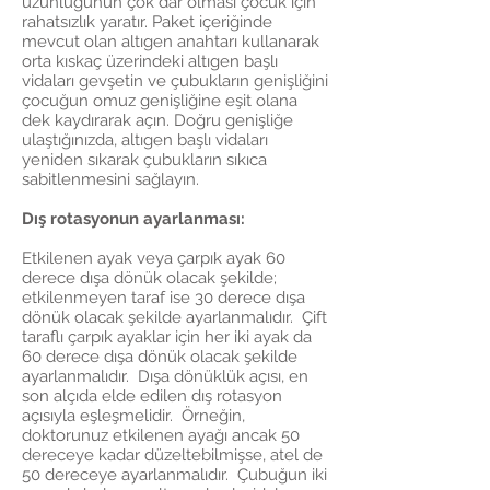
uzunluğunun çok dar olması çocuk için
rahatsızlık yaratır. Paket içeriğinde
mevcut olan altıgen anahtarı kullanarak
orta kıskaç üzerindeki altıgen başlı
vidaları gevşetin ve çubukların genişliğini
çocuğun omuz genişliğine eşit olana
dek kaydırarak açın. Doğru genişliğe
ulaştığınızda, altıgen başlı vidaları
yeniden sıkarak çubukların sıkıca
sabitlenmesini sağlayın.
Dış rotasyonun ayarlanması:
Etkilenen ayak veya çarpık ayak 60
derece dışa dönük olacak şekilde;
etkilenmeyen taraf ise 30 derece dışa
dönük olacak şekilde ayarlanmalıdır. Çift
taraflı çarpık ayaklar için her iki ayak da
60 derece dışa dönük olacak şekilde
ayarlanmalıdır. Dışa dönüklük açısı, en
son alçıda elde edilen dış rotasyon
açısıyla eşleşmelidir. Örneğin,
doktorunuz etkilenen ayağı ancak 50
dereceye kadar düzeltebilmişse, atel de
50 dereceye ayarlanmalıdır. Çubuğun iki