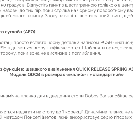
50 градусів. Відпустіть гвинт з шестигранною голівкою в цент
назовні до тих пір, поки стрілка на чорному поворотному ва
дкоз'ємного затиску. Знову затягніть шестигранний гвинт, щоб
о суглоба (AFO):
ротації просто вставте чорну деталь з написом PUSH («натисн
SH підніметься вгору і зафіксує ортез. Щоб зняти ортез, з си
 сторону, поки вона не вислизне з поглиблення.
з функцією швидкого вивільнення QUICK RELEASE SPRING 
Модель QDCB в розмірах «малий» і «стандартний»
динамічна планка для відведення стопи Dobbs Bar запобігає 
яється надягати на стопу до її корекції. Динамічна планка не
ий методом Понсеті (метод, який використовує серію гіпсових 