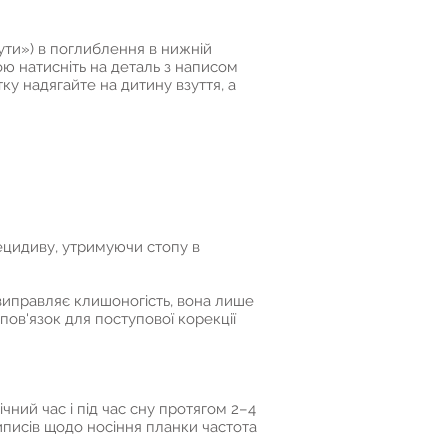
ути») в поглиблення в нижній
лою натисніть на деталь з написом
ку надягайте на дитину взуття, а
рецидиву, утримуючи стопу в
 виправляє клишоногість, вона лише
пов'язок для поступової корекції
чний час і під час сну протягом 2–4
иписів щодо носіння планки частота