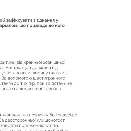
об зафіксувати з'єднання у
еріалом, що призведе до його
итини від крайньої зовнішньої
s Bar так, щоб довжина від
аще встановити ширину планки із
о. За допомогою шестигранного
анги до тих пір, поки відстань не
ранною голівкою, щоб надійно
ановлена на позначку 60 градусів, з
 За двосторонньої клишоногості
відповідати положенню стопи,
о 50 градусів, то фіксатор брейсу