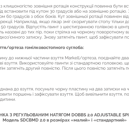
з клишоногістю зовнішня ротація конструкції повинна бути вст
ід встановити під кутом 30 градусів або на зовнішню ротацію.
ом 60 градусів з обох боків. Кут зовнішньої ротації повинен 
рекції. Наприклад, якщо лікар зміг скоригувати стопу тільки д
50 градусів. Відпустіть гвинт з шестигранною голівкою в цент
ь назовні до тих пір, поки стрілка на чорному поворотному 
коз'ємного затиску. Знову затягніть гвинт, щоб зафіксувати по
ття/ортеза гомілковостопного суглоба:
ну до нижньої частини взуття Markell/ортеза, поєднайте два
ві взуття. Використовуйте гвинти зі стандартною головкою, щ
ім затягніть другий повністю. Після цього повністю затягніть 
днана до взуття, посуньте чорну пластину на два затиски на ч
вити поршень і зафіксувати взуття. Щоб вивільнити взуття, п
 дитини.
КА З РЕГУЛЬОВАНИМ НАТЯГОМ DOBBS 2.0 ADJUSTABLE SPI
Модель SDCBMD 2.0 в розмірах «малий» і «стандартний»