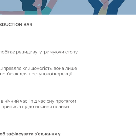
ABDUCTION BAR
апобігає рецидиву, утримуючи стопу
 виправляє клишоногість, вона лише
пов'язок для поступової корекції
в нічний час і під час сну протягом
я приписів щодо носіння планки
об зафіксувати з'єднання у