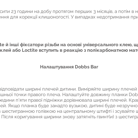
ити 23 години на добу протягом перших 3 місяців, а потім в ні
чення для корекції клишоногості. У випадках недотримання пр
e й інші фіксатори різьби на основі універсального клею, щ
клей або Loctite вступить в реакцію з полікарбонатною мат
Налаштування Dobbs Bar
ідповідати ширині плечей дитини. Виміряйте ширину плечей д
нішньої точки правого плеча. Налаштуйте довжину планки Dobb
ередини п'яти правої підніжки дорівнювала ширині плечей. Кр
й. Якщо планка буде занадто вузькою, дитині буде незручн
з шестигранною голівкою на центральному штифті і зсувайте шт
Після коригування ширини знову затягніть гвинт(и) з шестиг