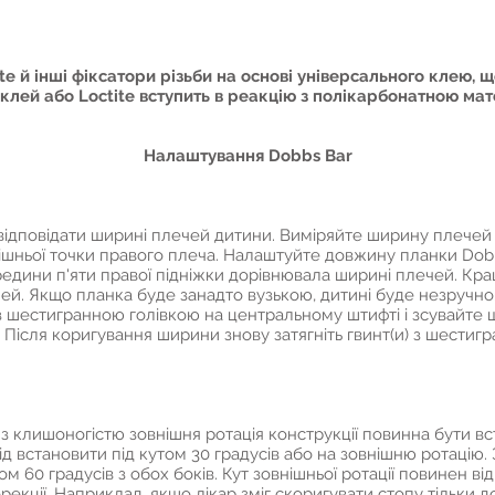
e й інші фіксатори різьби на основі універсального клею, щ
клей або Loctite вступить в реакцію з полікарбонатною мат
Налаштування Dobbs Bar
ідповідати ширині плечей дитини. Виміряйте ширину плечей д
нішньої точки правого плеча. Налаштуйте довжину планки Dobb
ередини п'яти правої підніжки дорівнювала ширині плечей. Кр
й. Якщо планка буде занадто вузькою, дитині буде незручн
з шестигранною голівкою на центральному штифті і зсувайте шт
Після коригування ширини знову затягніть гвинт(и) з шестиг
з клишоногістю зовнішня ротація конструкції повинна бути вст
ід встановити під кутом 30 градусів або на зовнішню ротацію.
ом 60 градусів з обох боків. Кут зовнішньої ротації повинен 
рекції. Наприклад, якщо лікар зміг скоригувати стопу тільки д