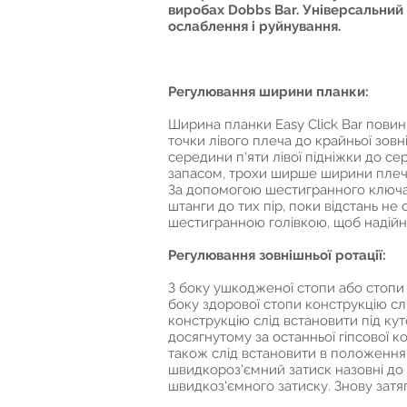
виробах Dobbs Bar. Універсальний 
ослаблення і руйнування.
Регулювання ширини планки:
Ширина планки Easy Click Bar повин
точки лівого плеча до крайньої зов
середини п'яти лівої підніжки до с
запасом, трохи ширше ширини плече
За допомогою шестигранного ключа 
штанги до тих пір, поки відстань не
шестигранною голівкою, щоб надійн
Регулювання зовнішньої ротації:
З боку ушкодженої стопи або стопи 
боку здорової стопи конструкцію сл
конструкцію слід встановити під кут
досягнутому за останньої гіпсової ко
також слід встановити в положення 5
швидкороз'ємний затиск назовні до т
швидкоз'ємного затиску. Знову затяг