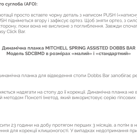
о суглоба (AFO):
ротації просто вставте чорну деталь з написом PUSH («натисн
SH підніметься вгору і зафіксує ортез. Щоб зняти ортез, з си
 сторону, поки вона не вислизне з поглиблення. Завжди спочат
y Click Bar.
Динамічна планка MITCHELL SPRING ASSISTED DOBBS BAR
Модель SDCBMD в розмірах «малий» і «стандартний»
динамічна планка для відведення стопи Dobbs Bar запобігає 
яється надягати на стопу до її корекції. Динамічна планка не
ий методом Понсеті (метод, який використовує серію гіпсових 
ити 23 години на добу протягом перших 3 місяців, а потім в ні
чення для корекції клишоногості. У випадках недотримання пр