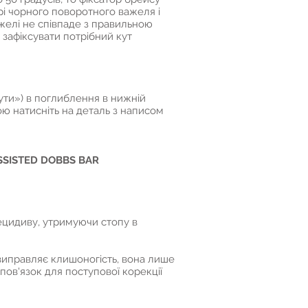
рі чорного поворотного важеля і
желі не співпаде з правильною
 зафіксувати потрібний кут
ути») в поглиблення в нижній
лою натисніть на деталь з написом
ASSISTED DOBBS BAR
рецидиву, утримуючи стопу в
 виправляє клишоногість, вона лише
пов'язок для поступової корекції