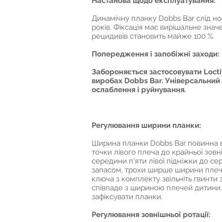
Настанова щодо експлуатування:
Динамічну планку Dobbs Bar слід нос
років. Фіксація має вирішальне зна
рецидивів становить майже 100 %.
Попередження і запобіжні заходи:
Забороняється застосовувати Loctit
виробах Dobbs Bar. Універсальний 
ослаблення і руйнування.
Регулювання ширини планки:
Ширина планки Dobbs Bar повинна в
точки лівого плеча до крайньої зов
середини п'яти лівої підніжки до с
запасом, трохи ширше ширини плече
ключа з комплекту звільніть гвинти 
співпаде з шириною плечей дитини. 
зафіксувати планки.
Регулювання зовнішньої ротації: