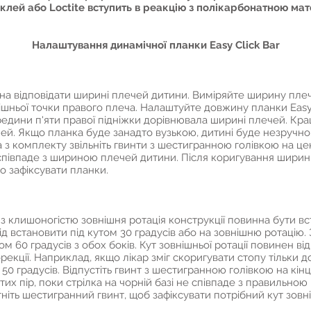
клей або Loctite вступить в реакцію з полікарбонатною мат
Налаштування динамічної планки Easy Click Bar
на відповідати ширині плечей дитини. Виміряйте ширину плеч
нішньої точки правого плеча. Налаштуйте довжину планки Easy 
ередини п'яти правої підніжки дорівнювала ширині плечей. Кр
й. Якщо планка буде занадто вузькою, дитині буде незручно
з комплекту звільніть гвинти з шестигранною голівкою на це
 співпаде з шириною плечей дитини. Після коригування ширини 
о зафіксувати планки.
з клишоногістю зовнішня ротація конструкції повинна бути вст
ід встановити під кутом 30 градусів або на зовнішню ротацію.
ом 60 градусів з обох боків. Кут зовнішньої ротації повинен 
рекції. Наприклад, якщо лікар зміг скоригувати стопу тільки д
0 градусів. Відпустіть гвинт з шестигранною голівкою на кін
их пір, поки стрілка на чорній базі не співпаде з правильною 
ніть шестигранний гвинт, щоб зафіксувати потрібний кут зовніш