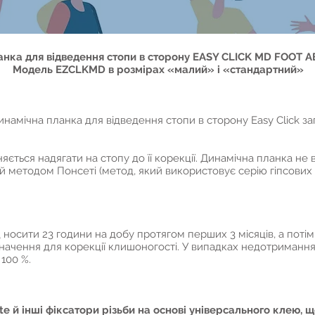
анка для відведення стопи в сторону EASY CLICK MD FOOT 
Модель EZCLKMD в розмірах «малий» і «стандартний»
динамічна планка для відведення стопи в сторону Easy Click з
яється надягати на стопу до її корекції. Динамічна планка не
ий методом Понсеті (метод, який використовує серію гіпсових 
 носити 23 години на добу протягом перших 3 місяців, а потім 
 значення для корекції клишоногості. У випадках недотриманн
100 %.
e й інші фіксатори різьби на основі універсального клею, щ