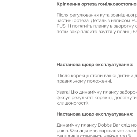
Кріплення ортеза гомілковостопног
Після регулювання кута зовнішньої 
частині ортеза. Деталь з написом PU
PUSH і потягніть планку в зворотну
потім закріплюйте взуття у планці Eas
Настанова щодо експлуатування:
Після корекції стопи вашої дитини 
правильному положенні.
Увага! Цю динамічну планку заборон
фіксує результат корекції, досягнут
клишоногості).
Настанова щодо експлуатування:
Динамічну планку Dobbs Bar слід нос
років. Фіксація має вирішальне зна
рецидивів становить майже 100 %.