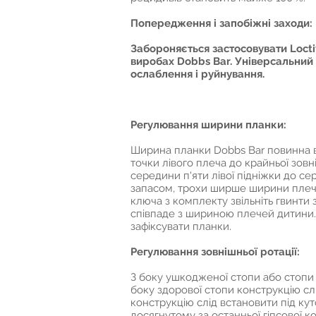
Попередження і запобіжні заходи:
Забороняється застосовувати Loctit
виробах Dobbs Bar. Універсальний 
ослаблення і руйнування.
Регулювання ширини планки:
Ширина планки Dobbs Bar повинна в
точки лівого плеча до крайньої зов
середини п'яти лівої підніжки до с
запасом, трохи ширше ширини плече
ключа з комплекту звільніть гвинти 
співпаде з шириною плечей дитини. 
зафіксувати планки.
Регулювання зовнішньої ротації:
З боку ушкодженої стопи або стопи 
боку здорової стопи конструкцію сл
конструкцію слід встановити під кут
досягнутому за останньої гіпсової ко