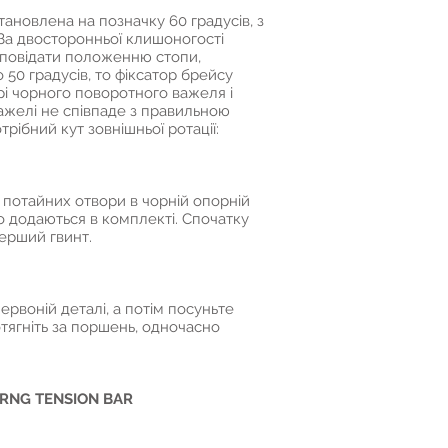
ановлена на позначку 60 градусів, з
 За двосторонньої клишоногості
відповідати положенню стопи,
о 50 градусів, то фіксатор брейсу
рі чорного поворотного важеля і
важелі не співпаде з правильною
трібний кут зовнішньої ротації:
 потайних отвори в чорній опорній
о додаються в комплекті. Спочатку
перший гвинт.
ервоній деталі, а потім посуньте
отягніть за поршень, одночасно
RNG TENSION BAR