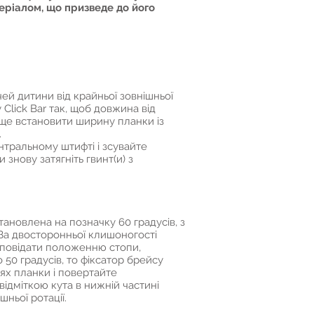
еріалом, що призведе до його
ей дитини від крайньої зовнішньої
Click Bar так, щоб довжина від
аще встановити ширину планки із
.
нтральному штифті і зсувайте
знову затягніть гвинт(и) з
ановлена на позначку 60 градусів, з
 За двосторонньої клишоногості
відповідати положенню стопи,
о 50 градусів, то фіксатор брейсу
цях планки і повертайте
відміткою кута в нижній частині
ньої ротації.