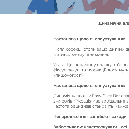
Динамічна пл
Настанова щодо експлуатування:
Після корекції стопи вашої дитини 
в правильному положенні.
Увага! Цю динамічну планку заборон
фіксує результат корекції, досягнут
клишоногості).
Настанова щодо експлуатування:
Динамічну планку Easy Click Bar слід
2–4 років. Фіксація має вирішальне
частота рецидивів становить майже 
Попередження і запобіжні заходи:
Забороняється застосовувати Loctit