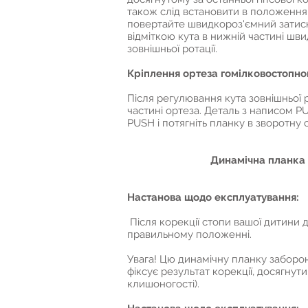
також слід встановити в положення 
повертайте швидкороз'ємний затиск 
відміткою кута в нижній частині шви
зовнішньої ротації.
Кріплення ортеза гомілковостопног
Після регулювання кута зовнішньої 
частині ортеза. Деталь з написом PU
PUSH і потягніть планку в зворотну
Динамічна планка 
Настанова щодо експлуатування:
Після корекції стопи вашої дитини 
правильному положенні.
Увага! Цю динамічну планку заборон
фіксує результат корекції, досягнут
клишоногості).