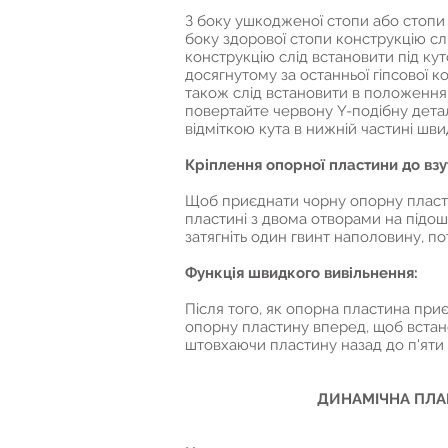
З боку ушкодженої стопи або стопи 
боку здорової стопи конструкцію сл
конструкцію слід встановити під кут
досягнутому за останньої гіпсової ко
також слід встановити в положення 
повертайте червону Y-подібну детал
відміткою кута в нижній частині швид
Кріплення опорної пластини до взу
Щоб приєднати чорну опорну пласти
пластині з двома отворами на підош
затягніть один гвинт наполовину, пот
Функція швидкого вивільнення:
Після того, як опорна пластина приє
опорну пластину вперед, щоб встано
штовхаючи пластину назад до п'яти
ДИНАМІЧНА ПЛАН