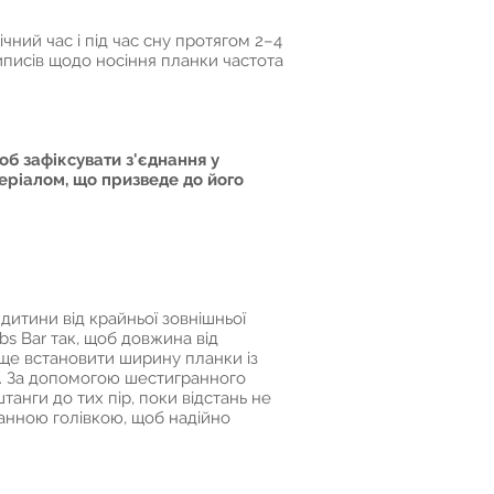
чний час і під час сну протягом 2–4
иписів щодо носіння планки частота
об зафіксувати з'єднання у
еріалом, що призведе до його
итини від крайньої зовнішньої
s Bar так, щоб довжина від
аще встановити ширину планки із
о. За допомогою шестигранного
анги до тих пір, поки відстань не
ранною голівкою, щоб надійно