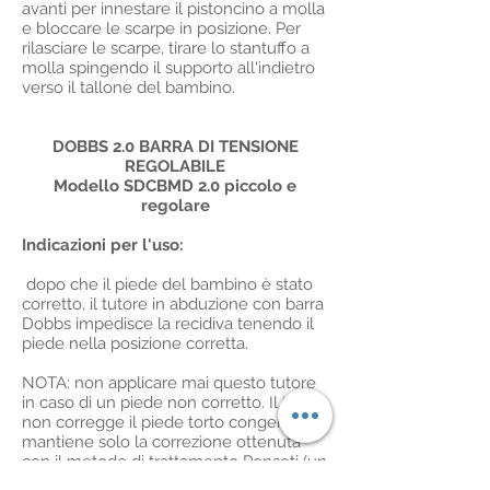
avanti per innestare il pistoncino a molla
e bloccare le scarpe in posizione. Per
rilasciare le scarpe, tirare lo stantuffo a
molla spingendo il supporto all'indietro
verso il tallone del bambino.
DOBBS 2.0 BARRA DI TENSIONE
REGOLABILE
Modello SDCBMD 2.0 piccolo e
regolare
Indicazioni per l'uso:
dopo che il piede del bambino è stato
corretto, il tutore in abduzione con barra
Dobbs impedisce la recidiva tenendo il
piede nella posizione corretta.
NOTA: non applicare mai questo tutore
in caso di un piede non corretto. Il tutore
non corregge il piede torto congenito,
mantiene solo la correzione ottenuta
con il metodo di trattamento Ponseti (un
metodo che utilizza una serie di