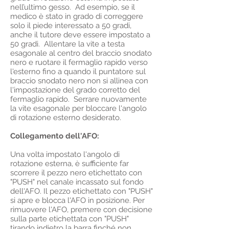
nell’ultimo gesso. Ad esempio, se il
medico è stato in grado di correggere
solo il piede interessato a 50 gradi,
anche il tutore deve essere impostato a
50 gradi. Allentare la vite a testa
esagonale al centro del braccio snodato
nero e ruotare il fermaglio rapido verso
l'esterno fino a quando il puntatore sul
braccio snodato nero non si allinea con
l'impostazione del grado corretto del
fermaglio rapido. Serrare nuovamente
la vite esagonale per bloccare l'angolo
di rotazione esterno desiderato.
Collegamento dell'AFO:
Una volta impostato l'angolo di
rotazione esterna, è sufficiente far
scorrere il pezzo nero etichettato con
"PUSH" nel canale incassato sul fondo
dell'AFO. Il pezzo etichettato con "PUSH"
si apre e blocca l'AFO in posizione. Per
rimuovere l'AFO, premere con decisione
sulla parte etichettata con "PUSH"
tirando indietro la barra finché non