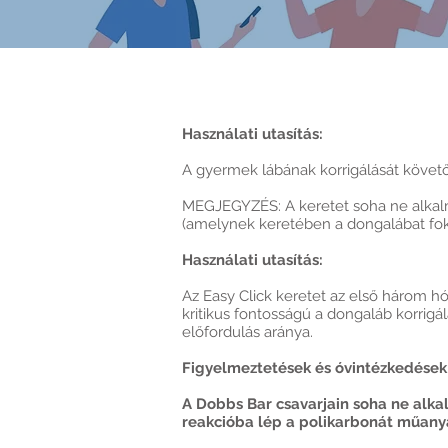
Használati utasítás:
A gyermek lábának korrigálását követőe
MEGJEGYZÉS: A keretet soha ne alkalm
(amelynek keretében a dongalábat fokoz
Használati utasítás:
Az Easy Click keretet az első három hó
kritikus fontosságú a dongaláb korrigá
előfordulás aránya.
Figyelmeztetések és óvintézkedések
A Dobbs Bar csavarjain soha ne alka
reakcióba lép a polikarbonát műanya