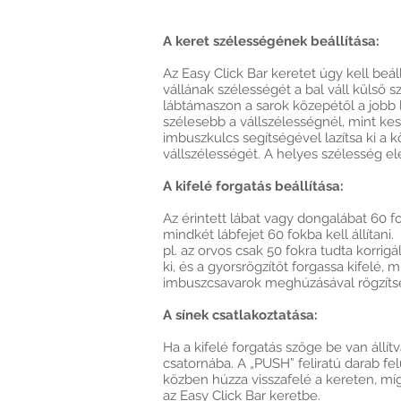
A keret szélességének beállítása:
Az Easy Click Bar keretet úgy kell be
vállának szélességét a bal váll külső sz
lábtámaszon a sarok közepétől a jobb 
szélesebb a vállszélességnél, mint k
imbuszkulcs segítségével lazítsa ki a k
vállszélességét. A helyes szélesség el
A kifelé forgatás beállítása:
Az érintett lábat vagy dongalábat 60 fok
mindkét lábfejet 60 fokba kell állítani
pl. az orvos csak 50 fokra tudta korrigál
ki, és a gyorsrögzítőt forgassa kifelé,
imbuszcsavarok meghúzásával rögzítse 
A sínek csatlakoztatása:
Ha a kifelé forgatás szöge be van állít
csatornába. A „PUSH” feliratú darab fel
közben húzza visszafelé a kereten, míg
az Easy Click Bar keretbe.