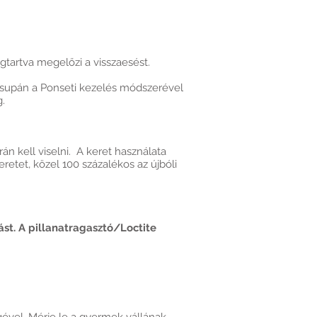
gtartva megelőzi a visszaesést.
csupán a Ponseti kezelés módszerével
g.
n kell viselni. A keret használata
retet, közel 100 százalékos az újbóli
st. A pillanatragasztó/Loctite