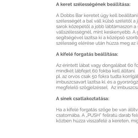
A keret szélességének beállítása:
A Dobbs Bar keretet úgy kell beállíta
szélességét a bal váll külső szélétől a
sarok közepétől a jobb lábtámaszon a 
vállszélességnél, mint keskenyebb. A
segítségével lazítsa ki a középső szorí
szélesség elérése után húzza meg az im
A kifelé forgatás beállítása:
Az érintett lábat vagy dongalábat 60 fok
mindkét lábfejet 60 fokba kell állítani
pl. az orvos csak 50 fokra tudta korrigál
imbuszcsavart lazítsa ki, és a gyorsrögz
megfelelő szögjelzéssel. Az imbuszcsa
A sínek csatlakoztatása:
Ha a kifelé forgatás szöge be van állít
csatornába. A „PUSH” feliratú darab fel
közben húzza visszafelé a kereten, míg