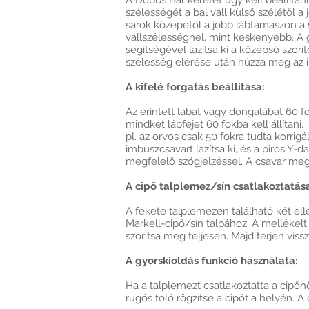
A Dobbs Bar keretet úgy kell beállíta
szélességét a bal váll külső szélétől a
sarok közepétől a jobb lábtámaszon a 
vállszélességnél, mint keskenyebb. A
segítségével lazítsa ki a középső szorí
szélesség elérése után húzza meg az im
A kifelé forgatás beállítása:
Az érintett lábat vagy dongalábat 60 fok
mindkét lábfejet 60 fokba kell állítani
pl. az orvos csak 50 fokra tudta korrigál
imbuszcsavart lazítsa ki, és a piros Y-d
megfelelő szögjelzéssel. A csavar megh
A cipő talplemez/sín csatlakoztatás
A fekete talplemezen található két ell
Markell-cipő/sín talpához. A mellékelt
szorítsa meg teljesen. Majd térjen vis
A gyorskioldás funkció használata:
Ha a talplemezt csatlakoztatta a cipőhö
rugós toló rögzítse a cipőt a helyén. A