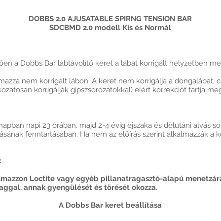
DOBBS 2.0 AJUSATABLE SPIRNG TENSION BAR
SDCBMD 2.0 modell Kis és Normál
en a Dobbs Bar lábtávolító keret a lábat korrigált helyzetben me
azza nem korrigált lábon. A keret nem korrigálja a dongalábat, 
atosan korrigálják gipszsorozatokkal) elért korrekciót tartja me
pban napi 23 órában, majd 2-4 évig éjszaka és délutáni alvás sorá
lásának fenntartásában. Ha nem az előírás szerint alkalmazzák a ke
:
lmazzon Loctite vagy egyéb pillanatragasztó-alapú menetzárá
ggal, annak gyengülését és törését okozza.
A Dobbs Bar keret beállítása