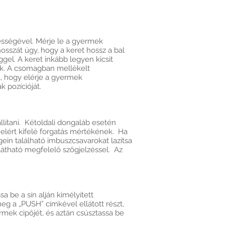
ességével. Mérje le a gyermek
 hosszát úgy, hogy a keret hossz a bal
el. A keret inkább legyen kicsit
űk. A csomagban mellékelt
ra, hogy elérje a gyermek
 pozícióját.
állítani. Kétoldali dongaláb esetén
l elért kifelé forgatás mértékének. Ha
végein található imbuszcsavarokat lazítsa
n látható megfelelő szögjelzéssel. Az
a be a sín alján kimélyített
 meg a „PUSH” címkével ellátott részt,
rmek cipőjét, és aztán csúsztassa be