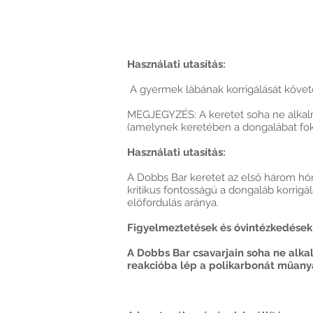
Használati utasítás:
A gyermek lábának korrigálását követő
MEGJEGYZÉS: A keretet soha ne alkalm
(amelynek keretében a dongalábat fokoz
Használati utasítás:
A Dobbs Bar keretet az első három hóna
kritikus fontosságú a dongaláb korrigá
előfordulás aránya.
Figyelmeztetések és óvintézkedések
A Dobbs Bar csavarjain soha ne alka
reakcióba lép a polikarbonát műanya