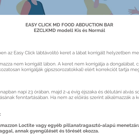
EASY CLICK MD FOOD ABDUCTION BAR
EZCLKMD modell Kis és Normál
n az Easy Click lábtávolító keret a lábat korrigált helyzetben me
azza nem korrigált lábon. A keret nem korrigálja a dongalábat, 
atosan korrigálják gipszsorozatokkal) elért korrekciót tartja me
napban napi 23 órában, majd 2-4 évig éjszaka és délutáni alvás sor
lásának fenntartásában. Ha nem az előírás szerint alkalmazzák a ke
:
lmazzon Loctite vagy egyéb pillanatragasztó-alapú menetzárá
ggal, annak gyengülését és törését okozza.