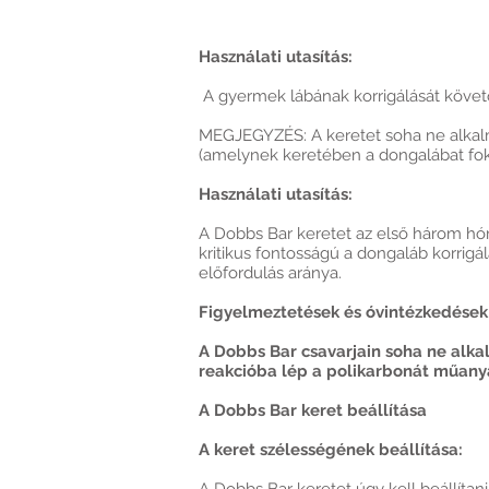
Használati utasítás:
A gyermek lábának korrigálását követő
MEGJEGYZÉS: A keretet soha ne alkalm
(amelynek keretében a dongalábat fokoz
Használati utasítás:
A Dobbs Bar keretet az első három hóna
kritikus fontosságú a dongaláb korrigá
előfordulás aránya.
Figyelmeztetések és óvintézkedések
A Dobbs Bar csavarjain soha ne alka
reakcióba lép a polikarbonát műanya
A Dobbs Bar keret beállítása
A keret szélességének beállítása: