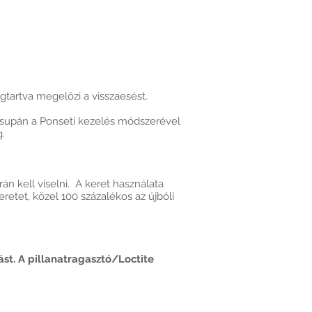
gtartva megelőzi a visszaesést.
csupán a Ponseti kezelés módszerével
g.
n kell viselni. A keret használata
retet, közel 100 százalékos az újbóli
st. A pillanatragasztó/Loctite