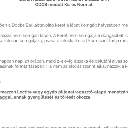
QDCB modell Kis és Normál
en a Dobbs Bar lábtávolító keret a lábat korrigált helyzetben me
azza nem korrigált lábon. A keret nem korrigálja a dongalábat, 
atosan korrigálják gipszsorozatokkal) elért korrekciót tartja me
pban napi 23 órában, majd 2-4 évig éjszaka és délutáni alvás sorá
lásának fenntartásában. Ha nem az előírás szerint alkalmazzák a ke
:
lmazzon Loctite vagy egyéb pillanatragasztó-alapú menetzárá
ggal, annak gyengülését és törését okozza.