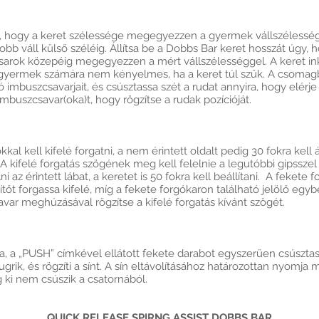
ni, hogy a keret szélessége megegyezzen a gyermek vállszélesség
 jobb váll külső széléig. Állítsa be a Dobbs Bar keret hosszát úgy,
sarok közepéig megegyezzen a mért vállszélességgel. A keret ink
 gyermek számára nem kényelmes, ha a keret túl szűk. A csomag
tó imbuszcsavarjait, és csúsztassa szét a rudat annyira, hogy elér
buszcsavar(oka)t, hogy rögzítse a rudak pozícióját.
kal kell kifelé forgatni, a nem érintett oldalt pedig 30 fokra kell 
. A kifelé forgatás szögének meg kell felelnie a legutóbbi gipssze
ni az érintett lábat, a keretet is 50 fokra kell beállítani. A fekete
ítőt forgassa kifelé, míg a fekete forgókaron található jelölő egyb
var meghúzásával rögzítse a kifelé forgatás kívánt szögét.
va, a „PUSH” címkével ellátott fekete darabot egyszerűen csúsztass
ugrik, és rögzíti a sínt. A sín eltávolításához határozottan nyomja
 ki nem csúszik a csatornából.
QUICK RELEASE SPIRNG ASSIST DOBBS BAR