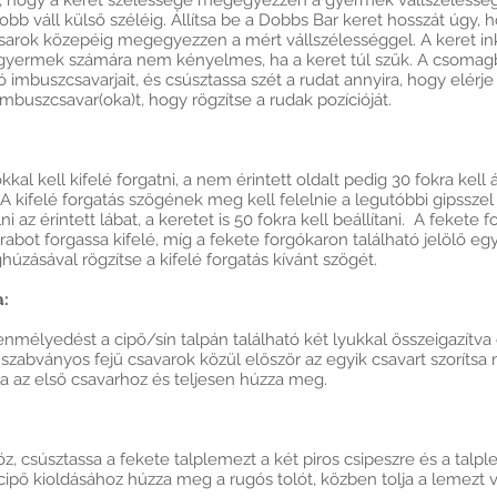
ni, hogy a keret szélessége megegyezzen a gyermek vállszélesség
 jobb váll külső széléig. Állítsa be a Dobbs Bar keret hosszát úgy,
sarok közepéig megegyezzen a mért vállszélességgel. A keret ink
 gyermek számára nem kényelmes, ha a keret túl szűk. A csomag
tó imbuszcsavarjait, és csúsztassa szét a rudat annyira, hogy elér
buszcsavar(oka)t, hogy rögzítse a rudak pozícióját.
kal kell kifelé forgatni, a nem érintett oldalt pedig 30 fokra kell 
. A kifelé forgatás szögének meg kell felelnie a legutóbbi gipssze
ni az érintett lábat, a keretet is 50 fokra kell beállítani. A fekete
arabot forgassa kifelé, míg a fekete forgókaron található jelölő eg
úzásával rögzítse a kifelé forgatás kívánt szögét.
a:
enmélyedést a cipő/sín talpán található két lyukkal összeigazítva
 szabványos fejű csavarok közül először az egyik csavart szorítsa 
sza az első csavarhoz és teljesen húzza meg.
z, csúsztassa a fekete talplemezt a két piros csipeszre és a talp
 cipő kioldásához húzza meg a rugós tolót, közben tolja a lemezt v