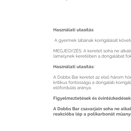
Használati utasítás
:
A gyermek lábának korrigálását követő
MEGJEGYZÉS: A keretet soha ne alkalm
(amelynek keretében a dongalábat fokoz
Használati utasítás:
A Dobbs Bar keretet az első három hóna
kritikus fontosságú a dongaláb korrigá
előfordulás aránya.
Figyelmeztetések és óvintézkedések
A Dobbs Bar csavarjain soha ne alka
reakcióba lép a polikarbonát műanya