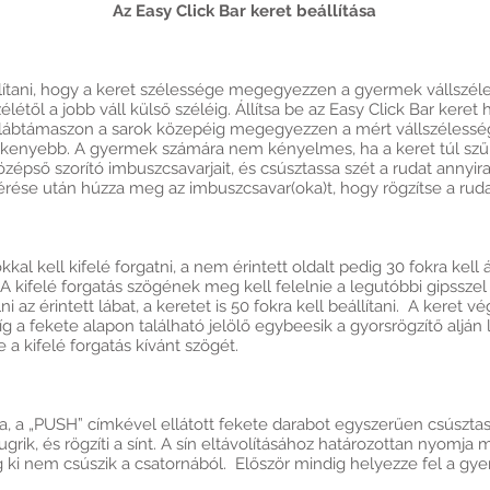
Az Easy Click Bar keret beállítása
állítani, hogy a keret szélessége megegyezzen a gyermek vállszél
élétől a jobb váll külső széléig. Állítsa be az Easy Click Bar keret
lábtámaszon a sarok közepéig megegyezzen a mért vállszélességg
eskenyebb. A gyermek számára nem kényelmes, ha a keret túl sz
özépső szorító imbuszcsavarjait, és csúsztassa szét a rudat annyi
érése után húzza meg az imbuszcsavar(oka)t, hogy rögzítse a rudak
kal kell kifelé forgatni, a nem érintett oldalt pedig 30 fokra kell 
. A kifelé forgatás szögének meg kell felelnie a legutóbbi gipssze
ni az érintett lábat, a keretet is 50 fokra kell beállítani. A keret 
 míg a fekete alapon található jelölő egybeesik a gyorsrögzítő aljá
a kifelé forgatás kívánt szögét.
va, a „PUSH” címkével ellátott fekete darabot egyszerűen csúsztass
ugrik, és rögzíti a sínt. A sín eltávolításához határozottan nyomja
 ki nem csúszik a csatornából. Először mindig helyezze fel a gye