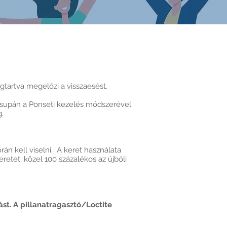
gtartva megelőzi a visszaesést.
csupán a Ponseti kezelés módszerével
g.
án kell viselni. A keret használata
retet, közel 100 százalékos az újbóli
st. A pillanatragasztó/Loctite