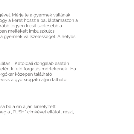
ével. Mérje le a gyermek vállának
 hogy a keret hossz a bal lábtámaszon a
ább legyen kicsit szélesebb a
ban mellékelt imbuszkulcs
je a gyermek vállszélességét. A helyes
állítani. Kétoldali dongaláb esetén
l elért kifelé forgatás mértékének. Ha
 forgókar közepén található
eesik a gyorsrögzítő alján látható
a be a sín alján kimélyített
 meg a „PUSH” címkével ellátott részt,