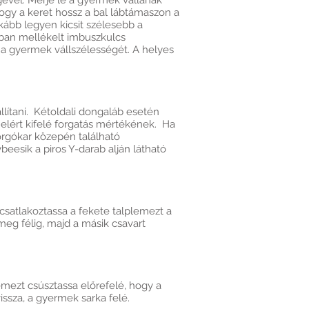
ével. Mérje le a gyermek vállának
 hogy a keret hossz a bal lábtámaszon a
ább legyen kicsit szélesebb a
ban mellékelt imbuszkulcs
je a gyermek vállszélességét. A helyes
állítani. Kétoldali dongaláb esetén
l elért kifelé forgatás mértékének. Ha
 forgókar közepén található
ybeesik a piros Y-darab alján látható
 csatlakoztassa a fekete talplemezt a
meg félig, majd a másik csavart
lemezt csúsztassa előrefelé, hogy a
issza, a gyermek sarka felé.