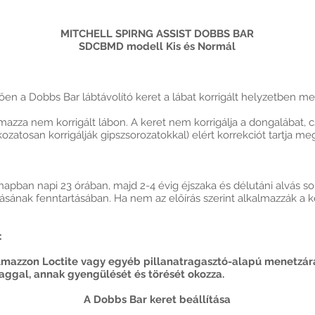
MITCHELL SPIRNG ASSIST DOBBS BAR
SDCBMD modell Kis és Normál
en a Dobbs Bar lábtávolító keret a lábat korrigált helyzetben me
azza nem korrigált lábon. A keret nem korrigálja a dongalábat, 
atosan korrigálják gipszsorozatokkal) elért korrekciót tartja me
pban napi 23 órában, majd 2-4 évig éjszaka és délutáni alvás sorá
lásának fenntartásában. Ha nem az előírás szerint alkalmazzák a ke
:
lmazzon Loctite vagy egyéb pillanatragasztó-alapú menetzárá
ggal, annak gyengülését és törését okozza.
A Dobbs Bar keret beállítása