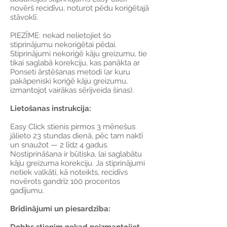
novērš recidīvu, noturot pēdu koriģētajā
stāvoklī.
PIEZĪME: nekad nelietojiet šo
stiprinājumu nekoriģētai pēdai.
Stiprinājumi nekoriģē kāju greizumu, tie
tikai saglabā korekciju, kas panākta ar
Ponseti ārstēšanas metodi (ar kuru
pakāpeniski koriģē kāju greizumu,
izmantojot vairākas sērijveida šinas).
Lietošanas instrukcija:
Easy Click stienis pirmos 3 mēnešus
jālieto 23 stundas dienā, pēc tam naktī
un snaužot — 2 līdz 4 gadus.
Nostiprināšana ir būtiska, lai saglabātu
kāju greizuma korekciju. Ja stiprinājumi
netiek valkāti, kā noteikts, recidīvs
novērots gandrīz 100 procentos
gadījumu.
Brīdinājumi un piesardzība: