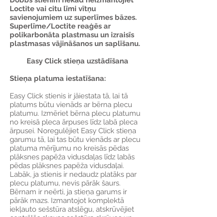
Dobbs stienim nekad neizmantojiet
Loctite vai citu līmi vītņu
savienojumiem uz superlīmes bāzes.
Superlīme/Loctite reaģēs ar
polikarbonāta plastmasu un izraisīs
plastmasas vājināšanos un saplīšanu.
Easy Click stieņa uzstādīšana
Stieņa platuma iestatīšana:
Easy Click stienis ir jāiestata tā, lai tā
platums būtu vienāds ar bērna plecu
platumu. Izmēriet bērna plecu platumu
no kreisā pleca ārpuses līdz labā pleca
ārpusei. Noregulējiet Easy Click stieņa
garumu tā, lai tas būtu vienāds ar plecu
platuma mērījumu no kreisās pēdas
plāksnes papēža vidusdaļas līdz labās
pēdas plāksnes papēža vidusdaļai.
Labāk, ja stienis ir nedaudz platāks par
plecu platumu, nevis pārāk šaurs.
Bērnam ir neērti, ja stieņa garums ir
pārāk mazs. Izmantojot komplektā
iekļauto sešstūra atslēgu, atskrūvējiet