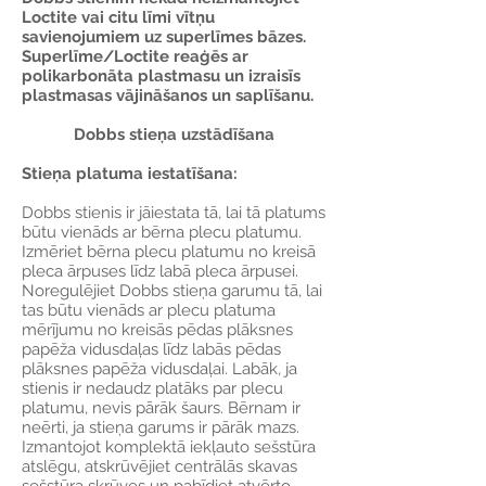
Loctite vai citu līmi vītņu
savienojumiem uz superlīmes bāzes.
Superlīme/Loctite reaģēs ar
polikarbonāta plastmasu un izraisīs
plastmasas vājināšanos un saplīšanu.
Dobbs stieņa uzstādīšana
Stieņa platuma iestatīšana:
Dobbs stienis ir jāiestata tā, lai tā platums
būtu vienāds ar bērna plecu platumu.
Izmēriet bērna plecu platumu no kreisā
pleca ārpuses līdz labā pleca ārpusei.
Noregulējiet Dobbs stieņa garumu tā, lai
tas būtu vienāds ar plecu platuma
mērījumu no kreisās pēdas plāksnes
papēža vidusdaļas līdz labās pēdas
plāksnes papēža vidusdaļai. Labāk, ja
stienis ir nedaudz platāks par plecu
platumu, nevis pārāk šaurs. Bērnam ir
neērti, ja stieņa garums ir pārāk mazs.
Izmantojot komplektā iekļauto sešstūra
atslēgu, atskrūvējiet centrālās skavas