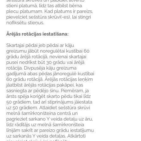
sešstūra skrūves un pabīdiet atvērto
stieni platumā, līdz tas atbilst bērna
plecu platumam. Kad platums ir pareizs,
pievelciet sešstūra skrūvi(-es), lai stingri
nofiksētu stieņus.
Ārējās rotācijas iestatīšana:
Skartajai pēdai jeb pēdai ar kāju
greizumu jābūt noregulētai kustībai 60
grādu ārējā rotācijā, nevienai skartajai
pusei nedrīkst būt 30 grādu vai ārējā
rotācija. Divpusēja kāju greizuma
gadījumā abas pēdas jānoregulē kustībai
60 grādu rotācijā. Ārējās rotācijas leņķim
jāatbilst ārējās rotācijas pakāpei, kas
sasniegta ar pēdējo šinu. Piemēram, ja
ārsts spēja koriģēt skarto pēdu tikai līdz
50 grādiem, tad arī stiprinājums jāiestata
uz 50 grādiem. Atlaidiet sešstūra skrūvi
melnā šarnīrkronšteina centrā un
pagrieziet sarkano Y veida detaļu uz āru,
līdz rādītājs uz melnā šarnīrkronšteia
līnijām sakrīt ar pareizo grādu iestatījumu
uz sarkanās Y veida detaļas. Atkārtoti