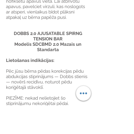
nofiksētu apavus vietā. Lai atbrīvotu
apavus, pavelciet virzuli, kas noslogots
ar atsperi, vienlaikus bīdot plāksni
atpakaļ uz bērna papēža pusi.
DOBBS 2.0 AJUSATABLE SPIRNG
TENSION BAR
Modelis SDCBMD 2.0 Mazais un
Standarta
Lietošanas indikācijas:
Pēc jūsu bērna pēdas korekcijas pēdu
abdukcijas stiprinājums — Dobbs stienis
— novērš recidīvu, noturot pēdu
koriģētajā stāvoklī.
PIEZĪME: nekad nelietojiet šo
stiprinājumu nekoriģētai pēdai.
Stiprinājumi nekoriģē kāju greizumu, tie
tikai saglabā korekciju, kas panākta ar
Ponseti ārstēšanas metodi (ar kuru
pakāpeniski koriģē kāju greizumu,
izmantojot vairākas sērijveida šinas).