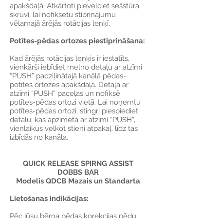
apakšdaļā. Atkārtoti pievelciet sešstūra
skrūvi, lai nofiksētu stiprinājumu
vēlamajā ārējās rotācijas leņķī.
Potītes-pēdas ortozes piestiprināšana:
Kad ārējās rotācijas leņķis ir iestatīts,
vienkārši iebīdiet melno detaļu ar atzīmi
“PUSH” padziļinātajā kanālā pēdas-
potītes ortozes apakšdaļā. Detaļa ar
atzīmi “PUSH” paceļas un nofiksē
potītes-pēdas ortozi vietā. Lai noņemtu
potītes-pēdas ortozi, stingri piespiediet
detaļu, kas apzīmēta ar atzīmi “PUSH”,
vienlaikus velkot stieni atpakaļ, līdz tas
izbīdās no kanāla.
QUICK RELEASE SPIRNG ASSIST
DOBBS BAR
Modelis QDCB Mazais un Standarta
Lietošanas indikācijas:
Pēc jūsu bērna pēdas korekcijas pēdu