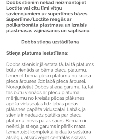
Dobbs stienim nekad neizmantojiet
Loctite vai citu līmi vītņu
savienojumiem uz superlīmes bāzes.
Superlīme/Loctite reaģēs ar
polikarbonāta plastmasu un izraisīs
plastmasas vājināšanos un saplīšanu.
Dobbs stieņa uzstādīšana
Stieņa platuma iestatīšana:
Dobbs stienis ir jāiestata tā, lai tā platums
būtu vienāds ar bērna plecu platumu.
Izmēriet bērna plecu platumu no kreisā
pleca ārpuses līdz labā pleca ārpusei.
Noregulējiet Dobbs stieņa garumu tā, lai
tas būtu vienāds ar plecu platuma
mērījumu no kreisās pēdas plāksnes
apēža vidusdaļas līdz labās pēdas
plāksnes papēža vidusdaļai. Labāk, ja
stienis ir nedaudz platāks par plecu
platumu, nevis pārāk šaurs. Bērnam ir
neērti, ja stieņa garums ir pārāk mazs.
Izmantojot komplektā iekļauto sešstūra
atslēgu, atskrūvējiet centrālās skavas