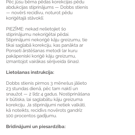
Pēc jūsu bērna pēdas korekcijas pēdu
abdukcijas stiprinājums — Dobbs stienis
— novērš recidīvu, noturot pēdu
koriģētajā stāvoklī.
PIEZĪME: nekad nelietojiet šo
stiprinājumu nekoriģētai pēdai.
Stiprinājumi nekoriģē kāju greizumu, tie
tikai saglabā korekciju, kas panākta ar
Ponseti ārstēšanas metodi (ar kuru
pakāpeniski koriģē kāju greizumu,
izmantojot vairākas sērijveida šinas).
Lietošanas instrukcija:
Dobbs stienis pirmos 3 mēnešus jālieto
23 stundas dienā, pēc tam naktī un
snaužot — 2 līdz 4 gadus. Nostiprināšana
ir būtiska, lai saglabātu kāju greizuma
korekciju. Ja stiprinājumi netiek valkāti,
kā noteikts, recidīvs novērots gandrīz
100 procentos gadījumu.
Brīdinājumi un piesardzība: