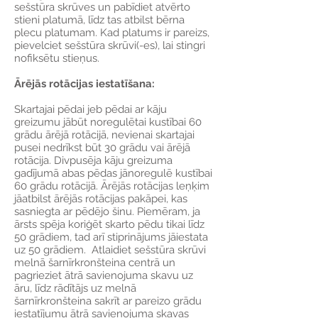
sešstūra skrūves un pabīdiet atvērto
stieni platumā, līdz tas atbilst bērna
plecu platumam. Kad platums ir pareizs,
pievelciet sešstūra skrūvi(-es), lai stingri
nofiksētu stieņus.
Ārējās rotācijas iestatīšana:
Skartajai pēdai jeb pēdai ar kāju
greizumu jābūt noregulētai kustībai 60
grādu ārējā rotācijā, nevienai skartajai
pusei nedrīkst būt 30 grādu vai ārējā
rotācija. Divpusēja kāju greizuma
gadījumā abas pēdas jānoregulē kustībai
60 grādu rotācijā. Ārējās rotācijas leņķim
jāatbilst ārējās rotācijas pakāpei, kas
sasniegta ar pēdējo šinu. Piemēram, ja
ārsts spēja koriģēt skarto pēdu tikai līdz
50 grādiem, tad arī stiprinājums jāiestata
uz 50 grādiem. Atlaidiet sešstūra skrūvi
melnā šarnīrkronšteina centrā un
pagrieziet ātrā savienojuma skavu uz
āru, līdz rādītājs uz melnā
šarnīrkronšteina sakrīt ar pareizo grādu
iestatījumu ātrā savienojuma skavas