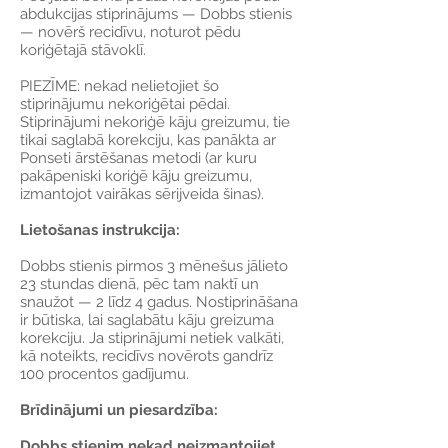
abdukcijas stiprinājums — Dobbs stienis
— novērš recidīvu, noturot pēdu
koriģētajā stāvoklī.
PIEZĪME: nekad nelietojiet šo
stiprinājumu nekoriģētai pēdai.
Stiprinājumi nekoriģē kāju greizumu, tie
tikai saglabā korekciju, kas panākta ar
Ponseti ārstēšanas metodi (ar kuru
pakāpeniski koriģē kāju greizumu,
izmantojot vairākas sērijveida šinas).
Lietošanas instrukcija:
Dobbs stienis pirmos 3 mēnešus jālieto
23 stundas dienā, pēc tam naktī un
snaužot — 2 līdz 4 gadus. Nostiprināšana
ir būtiska, lai saglabātu kāju greizuma
korekciju. Ja stiprinājumi netiek valkāti,
kā noteikts, recidīvs novērots gandrīz
100 procentos gadījumu.
Brīdinājumi un piesardzība:
Dobbs stienim nekad neizmantojiet