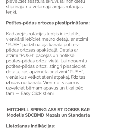
pievelciet sešstūra skrūvi, lai nofiksētu
stiprinājumu vēlamajā ārējās rotācijas
leņķī.
Potītes-pēdas ortozes piestiprināšana:
Kad ārējās rotācijas leņķis ir iestatīts,
vienkārši iebīdiet melno detaļu ar atzīmi
“PUSH” padziļinātajā kanālā potītes-
pēdas ortozes apakšdaļā. Detaļa ar
atzīmi “PUSH” paceļas un nofiksē
potītes-pēdas ortozi vietā. Lai noņemtu
potītes-pēdas ortozi, stingri piespiediet
detaļu, kas apzīmēta ar atzīmi “PUSH”,
vienlaikus velkot stieni atpakaļ, līdz tas
izbīdās no kanāla. Vienmēr vispirms
uzvelciet bērnam apavus un tikai pēc
tam — Easy Click stieni.
MITCHELL SPIRNG ASSIST DOBBS BAR
Modelis SDCBMD Mazais un Standarta
Lietošanas indikācijas: