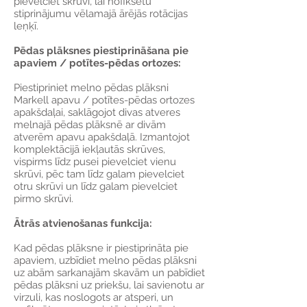
pievelciet skrūvi, lai nofiksētu
stiprinājumu vēlamajā ārējās rotācijas
leņķī.
Pēdas plāksnes piestiprināšana pie
apaviem / potītes-pēdas ortozes:
Piestipriniet melno pēdas plāksni
Markell apavu / potītes-pēdas ortozes
apakšdaļai, saklāgojot divas atveres
melnajā pēdas plāksnē ar divām
atverēm apavu apakšdaļā. Izmantojot
komplektācijā iekļautās skrūves,
vispirms līdz pusei pievelciet vienu
skrūvi, pēc tam līdz galam pievelciet
otru skrūvi un līdz galam pievelciet
pirmo skrūvi.
Ātrās atvienošanas funkcija:
Kad pēdas plāksne ir piestiprināta pie
apaviem, uzbīdiet melno pēdas plāksni
uz abām sarkanajām skavām un pabīdiet
pēdas plāksni uz priekšu, lai savienotu ar
virzuli, kas noslogots ar atsperi, un