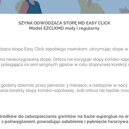
SZYNA ODWODZĄCA STOPĘ MD EASY CLICK
Model EZCLKMD mały i regularny
odząca stopę Easy Click zapobiega nawrotom, utrzymując stopę w 
na nieskorygowaną stopę. Orteza nie koryguje stopy końsko-szpo
legająca na serii seryjnych gipsów w celu stopniowej korekcji 
 godziny dziennie przez pierwsze 3 miesiące, a następnie w nocy 
ania korekty stopy końsko-szpotawej. Jeśli orteza nie będzie nos
h środków do zabezpieczania gwintów na bazie superglue na ś
z poliwęglanem, powodując osłabienie i pęknięcie tworzywa