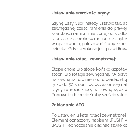
Ustawianie szerokości szyny:
Szynę Easy Click należy ustawić tak, 
zewnętrznej części ramienia do prawej
szerokości ramion mierzonej od środka 
szersza niż szerokość ramion niż zby
w opakowaniu, poluzować śruby z łbem
dziecka. Gdy szerokość jest prawidło
Ustawienie rotacji zewnętrznej:
Stopę chorą lub stopę końsko-szpotawą
stopni lub rotację zewnętrzną. W przy
na zewnątrz powinien odpowiadać stopn
tylko do 50 stopni, wówczas ortezę na
szyny i obrócić klipsy na zewnątrz, a
Ponownie dokręcić śruby sześciokątne,
Zakładanie AFO
Po ustawieniu kąta rotacji zewnętrzn
Element oznaczony napisem „PUSH” wy
„PUSH”, jednocześnie ciągnąc szynę do