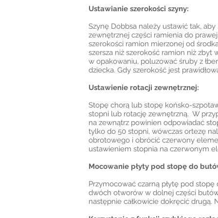
Ustawianie szerokości szyny:
Szynę Dobbsa należy ustawić tak, aby 
zewnętrznej części ramienia do prawej
szerokości ramion mierzonej od środka 
szersza niż szerokość ramion niż zby
w opakowaniu, poluzować śruby z łbem
dziecka. Gdy szerokość jest prawidło
Ustawienie rotacji zewnętrznej:
Stopę chorą lub stopę końsko-szpotawą
stopni lub rotację zewnętrzną. W przy
na zewnątrz powinien odpowiadać stopn
tylko do 50 stopni, wówczas ortezę n
obrotowego i obrócić czerwony eleme
ustawieniem stopnia na czerwonym ele
Mocowanie płyty pod stopę do but
Przymocować czarną płytę pod stopę 
dwóch otworów w dolnej części butów.
następnie całkowicie dokręcić drugą. 