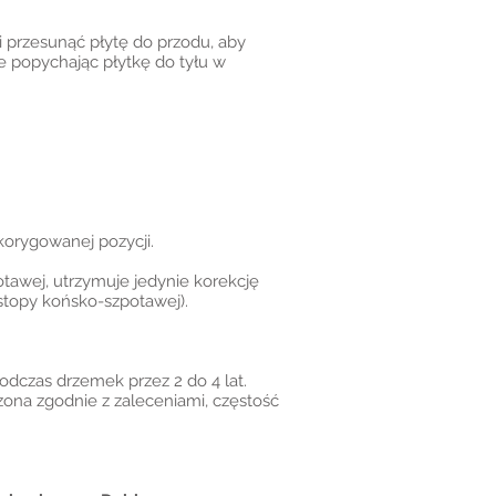
 przesunąć płytę do przodu, aby
e popychając płytkę do tyłu w
orygowanej pozycji.
tawej, utrzymuje jedynie korekcję
stopy końsko-szpotawej).
podczas drzemek przez 2 do 4 lat.
zona zgodnie z zaleceniami, częstość