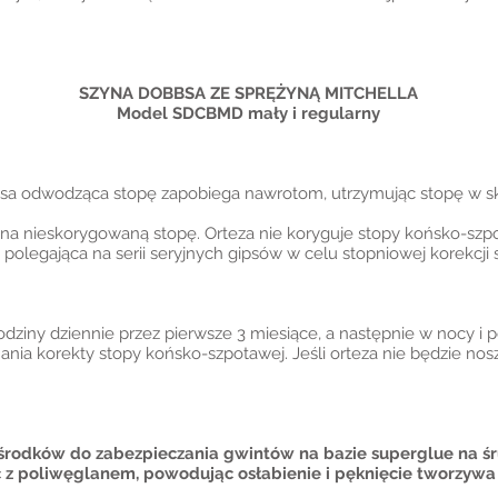
SZYNA DOBBSA ZE SPRĘŻYNĄ MITCHELLA
Model SDCBMD mały i regularny
bsa odwodząca stopę zapobiega nawrotom, utrzymując stopę w sk
na nieskorygowaną stopę. Orteza nie koryguje stopy końsko-szpo
legająca na serii seryjnych gipsów w celu stopniowej korekcji 
dziny dziennie przez pierwsze 3 miesiące, a następnie w nocy i 
ania korekty stopy końsko-szpotawej. Jeśli orteza nie będzie nos
h środków do zabezpieczania gwintów na bazie superglue na ś
z poliwęglanem, powodując osłabienie i pęknięcie tworzywa