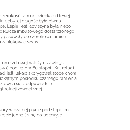
 szerokość ramion dziecka od lewej
ak, aby jej długość była równa
ę. Lepiej jest, aby szyna była nieco
ając klucza imbusowego dostarczonego
y pasowały do szerokości ramion
o zablokować szyny.
tronie zdrowej należy ustawić 30
wić pod kątem 60 stopni. Kąt rotacji
d: jeśli lekarz skorygował stopę chorą
ściokątnym pośrodku czarnego ramienia
 zrówna się z odpowiednim
 rotacji zewnętrznej.
ry w czarnej płycie pod stopę do
ręcić jedną śrubę do połowy, a