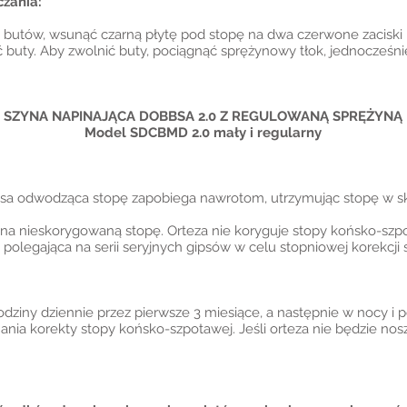
czania:
butów, wsunąć czarną płytę pod stopę na dwa czerwone zaciski i
 buty. Aby zwolnić buty, pociągnąć sprężynowy tłok, jednocześni
SZYNA NAPINAJĄCA DOBBSA 2.0 Z REGULOWANĄ SPRĘŻYNĄ
Model SDCBMD 2.0 mały i regularny
bsa odwodząca stopę zapobiega nawrotom, utrzymując stopę w sk
na nieskorygowaną stopę. Orteza nie koryguje stopy końsko-szpo
legająca na serii seryjnych gipsów w celu stopniowej korekcji 
dziny dziennie przez pierwsze 3 miesiące, a następnie w nocy i 
ania korekty stopy końsko-szpotawej. Jeśli orteza nie będzie nos