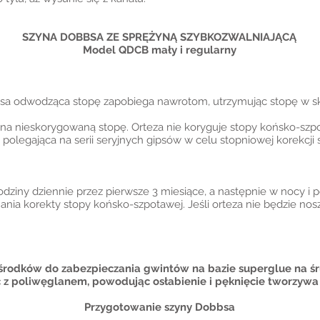
SZYNA DOBBSA ZE SPRĘŻYNĄ SZYBKOZWALNIAJĄCĄ
Model QDCB mały i regularny
bsa odwodząca stopę zapobiega nawrotom, utrzymując stopę w sk
na nieskorygowaną stopę. Orteza nie koryguje stopy końsko-szpo
legająca na serii seryjnych gipsów w celu stopniowej korekcji 
dziny dziennie przez pierwsze 3 miesiące, a następnie w nocy i 
ania korekty stopy końsko-szpotawej. Jeśli orteza nie będzie nos
h środków do zabezpieczania gwintów na bazie superglue na ś
z poliwęglanem, powodując osłabienie i pęknięcie tworzywa
Przygotowanie szyny Dobbsa