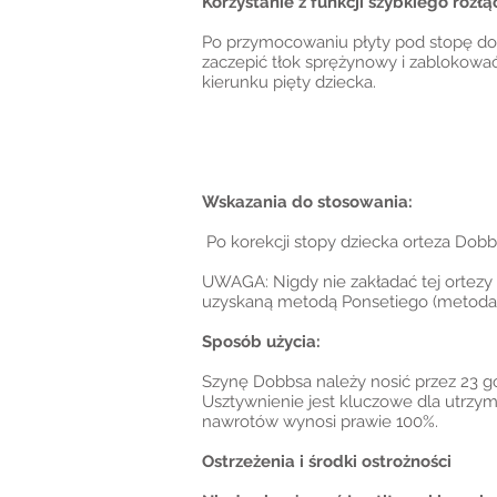
Korzystanie z funkcji szybkiego rozłą
Po przymocowaniu płyty pod stopę do 
zaczepić tłok sprężynowy i zablokować
kierunku pięty dziecka.
Wskazania do stosowania:
Po korekcji stopy dziecka orteza Dob
UWAGA: Nigdy nie zakładać tej ortezy 
uzyskaną metodą Ponsetiego (metoda po
Sposób użycia:
Szynę Dobbsa należy nosić przez 23 go
Usztywnienie jest kluczowe dla utrzym
nawrotów wynosi prawie 100%.
Ostrzeżenia i środki ostrożności