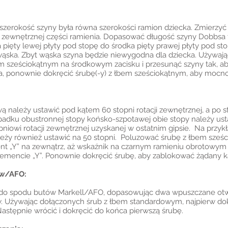
szerokość szyny była równa szerokości ramion dziecka. Zmierzyć
 zewnętrznej części ramienia. Dopasować długość szyny Dobbsa t
pięty lewej płyty pod stopę do środka pięty prawej płyty pod stop
t wąska. Zbyt wąska szyna będzie niewygodna dla dziecka. Używ
 sześciokątnym na środkowym zacisku i przesunąć szyny tak, ab
wa, ponownie dokręcić śrubę(-y) z łbem sześciokątnym, aby mocn
 należy ustawić pod kątem 60 stopni rotacji zewnętrznej, a po s
padku obustronnej stopy końsko-szpotawej obie stopy należy usta
iowi rotacji zewnętrznej uzyskanej w ostatnim gipsie. Na przykła
ależy również ustawić na 50 stopni. Poluzować śrubę z łbem sze
nt „Y” na zewnątrz, aż wskaźnik na czarnym ramieniu obrotowym
mencie „Y”. Ponownie dokręcić śrubę, aby zablokować żądany kąt
ów/AFO:
do spodu butów Markell/AFO, dopasowując dwa wpuszczane otwo
 Używając dołączonych śrub z łbem standardowym, najpierw dok
Następnie wrócić i dokręcić do końca pierwszą śrubę.