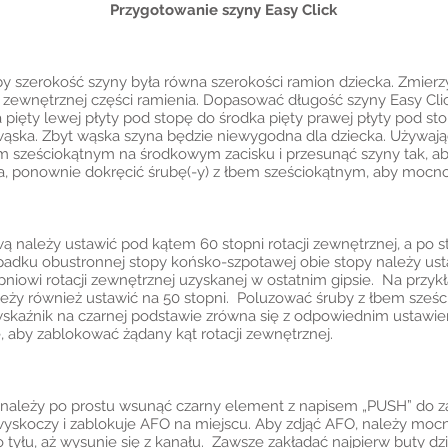
Przygotowanie szyny Easy Click
aby szerokość szyny była równa szerokości ramion dziecka. Zmier
 zewnętrznej części ramienia. Dopasować długość szyny Easy Click
pięty lewej płyty pod stopę do środka pięty prawej płyty pod stop
t wąska. Zbyt wąska szyna będzie niewygodna dla dziecka. Używ
 sześciokątnym na środkowym zacisku i przesunąć szyny tak, ab
wa, ponownie dokręcić śrubę(-y) z łbem sześciokątnym, aby mocn
 należy ustawić pod kątem 60 stopni rotacji zewnętrznej, a po s
padku obustronnej stopy końsko-szpotawej obie stopy należy usta
iowi rotacji zewnętrznej uzyskanej w ostatnim gipsie. Na przykła
leży również ustawić na 50 stopni. Poluzować śruby z łbem sześ
ż wskaźnik na czarnej podstawie zrówna się z odpowiednim ustawie
 aby zablokować żądany kąt rotacji zewnętrznej.
ej należy po prostu wsunąć czarny element z napisem „PUSH” do 
skoczy i zablokuje AFO na miejscu. Aby zdjąć AFO, należy moc
 tyłu, aż wysunie się z kanału. Zawsze zakładać najpierw buty dz