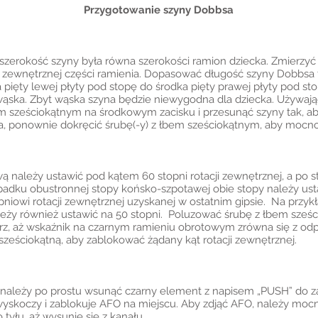
Przygotowanie szyny Dobbsa
szerokość szyny była równa szerokości ramion dziecka. Zmierzyć
 zewnętrznej części ramienia. Dopasować długość szyny Dobbsa t
pięty lewej płyty pod stopę do środka pięty prawej płyty pod stop
t wąska. Zbyt wąska szyna będzie niewygodna dla dziecka. Używ
 sześciokątnym na środkowym zacisku i przesunąć szyny tak, ab
wa, ponownie dokręcić śrubę(-y) z łbem sześciokątnym, aby mocn
 należy ustawić pod kątem 60 stopni rotacji zewnętrznej, a po s
padku obustronnej stopy końsko-szpotawej obie stopy należy usta
iowi rotacji zewnętrznej uzyskanej w ostatnim gipsie. Na przykła
ależy również ustawić na 50 stopni. Poluzować śrubę z łbem sze
trz, aż wskaźnik na czarnym ramieniu obrotowym zrówna się z o
sześciokątną, aby zablokować żądany kąt rotacji zewnętrznej.
ej należy po prostu wsunąć czarny element z napisem „PUSH” do 
skoczy i zablokuje AFO na miejscu. Aby zdjąć AFO, należy moc
tyłu, aż wysunie się z kanału.