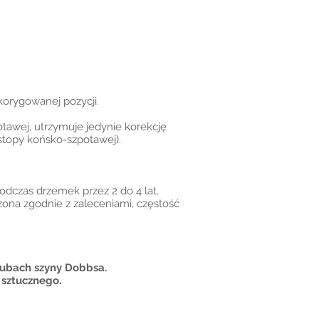
orygowanej pozycji.
tawej, utrzymuje jedynie korekcję
stopy końsko-szpotawej).
podczas drzemek przez 2 do 4 lat.
zona zgodnie z zaleceniami, częstość
rubach szyny Dobbsa.
 sztucznego.