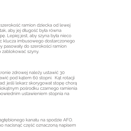
 szerokość ramion dziecka od lewej
ak, aby jej długość była równa
ę. Lepiej jest, aby szyna była nieco
ając klucza imbusowego dostarczonego
y pasowały do szerokości ramion
o zablokować szyny.
tronie zdrowej należy ustawić 30
wić pod kątem 60 stopni. Kąt rotacji
d: jeśli lekarz skorygował stopę chorą
ściokątnym pośrodku czarnego ramienia
dpowiednim ustawieniem stopnia na
zagłębionego kanału na spodzie AFO.
no nacisnąć część oznaczoną napisem