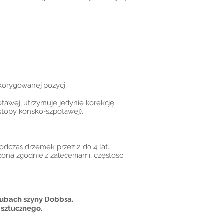
orygowanej pozycji.
tawej, utrzymuje jedynie korekcję
stopy końsko-szpotawej).
podczas drzemek przez 2 do 4 lat.
zona zgodnie z zaleceniami, częstość
rubach szyny Dobbsa.
 sztucznego.