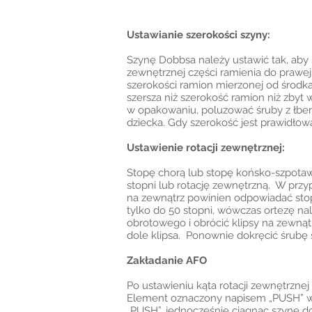
Ustawianie szerokości szyny:
Szynę Dobbsa należy ustawić tak, aby 
zewnętrznej części ramienia do prawej
szerokości ramion mierzonej od środka 
szersza niż szerokość ramion niż zby
w opakowaniu, poluzować śruby z łbem
dziecka. Gdy szerokość jest prawidło
Ustawienie rotacji zewnętrznej:
Stopę chorą lub stopę końsko-szpotawą
stopni lub rotację zewnętrzną. W przy
na zewnątrz powinien odpowiadać stopn
tylko do 50 stopni, wówczas ortezę n
obrotowego i obrócić klipsy na zewną
dole klipsa. Ponownie dokręcić śrubę 
Zakładanie AFO
Po ustawieniu kąta rotacji zewnętrzn
Element oznaczony napisem „PUSH” wy
„PUSH”, jednocześnie ciągnąc szynę do 