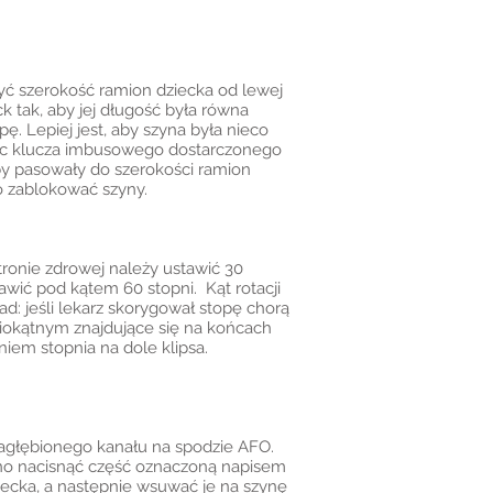
zyć szerokość ramion dziecka od lewej
 tak, aby jej długość była równa
ę. Lepiej jest, aby szyna była nieco
ając klucza imbusowego dostarczonego
y pasowały do szerokości ramion
o zablokować szyny.
tronie zdrowej należy ustawić 30
wić pod kątem 60 stopni. Kąt rotacji
d: jeśli lekarz skorygował stopę chorą
ciokątnym znajdujące się na końcach
niem stopnia na dole klipsa.
zagłębionego kanału na spodzie AFO.
no nacisnąć część oznaczoną napisem
iecka, a następnie wsuwać je na szynę