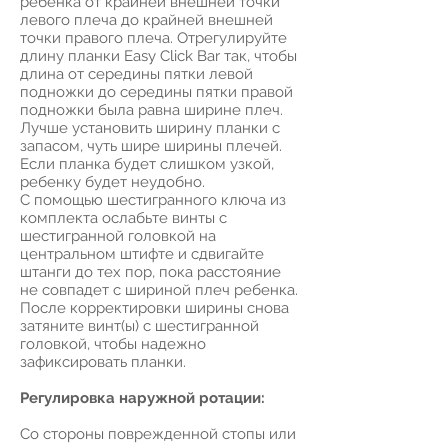
ребенка от крайней внешней точки
левого плеча до крайней внешней
точки правого плеча. Отрегулируйте
длину планки Easy Click Bar так, чтобы
длина от середины пятки левой
подножки до середины пятки правой
подножки была равна ширине плеч.
Лучше установить ширину планки с
запасом, чуть шире ширины плечей.
Если планка будет слишком узкой,
ребенку будет неудобно.
С помощью шестигранного ключа из
комплекта ослабьте винты с
шестигранной головкой на
центральном штифте и сдвигайте
штанги до тех пор, пока расстояние
не совпадет с шириной плеч ребенка.
После корректировки ширины снова
затяните винт(ы) с шестигранной
головкой, чтобы надежно
зафиксировать планки.
Регулировка наружной ротации:
Со стороны поврежденной стопы или