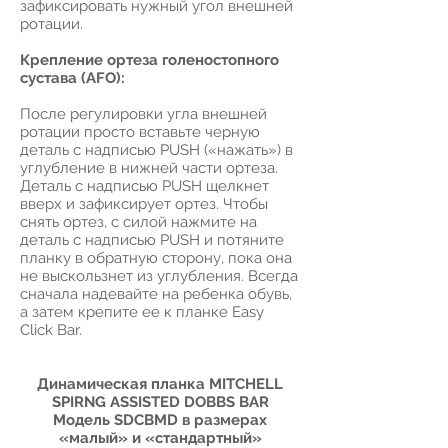
зафиксировать нужный угол внешней
ротации.
Крепление ортеза голеностопного
сустава (AFO):
После регулировки угла внешней
ротации просто вставьте черную
деталь с надписью PUSH («нажать») в
углубление в нижней части ортеза.
Деталь с надписью PUSH щелкнет
вверх и зафиксирует ортез. Чтобы
снять ортез, с силой нажмите на
деталь с надписью PUSH и потяните
планку в обратную сторону, пока она
не выскользнет из углубления. Всегда
сначала надевайте на ребенка обувь,
а затем крепите ее к планке Easy
Click Bar.
Динамическая планка MITCHELL
SPIRNG ASSISTED DOBBS BAR
Модель SDCBMD в размерах
«малый» и «стандартный»