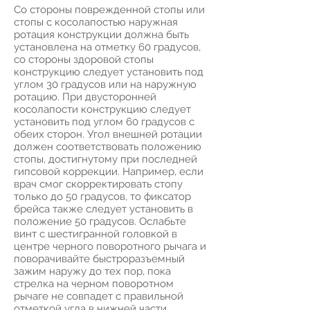
Со стороны поврежденной стопы или
стопы с косолапостью наружная
ротация конструкции должна быть
установлена на отметку 60 градусов,
со стороны здоровой стопы
конструкцию следует установить под
углом 30 градусов или на наружную
ротацию. При двусторонней
косолапости конструкцию следует
установить под углом 60 градусов с
обеих сторон. Угол внешней ротации
должен соответствовать положению
стопы, достигнутому при последней
гипсовой коррекции. Например, если
врач смог скорректировать стопу
только до 50 градусов, то фиксатор
брейса также следует установить в
положение 50 градусов. Ослабьте
винт с шестигранной головкой в
центре черного поворотного рычага и
поворачивайте быстроразъемный
зажим наружу до тех пор, пока
стрелка на черном поворотном
рычаге не совпадет с правильной
отметкой угла в нижней части