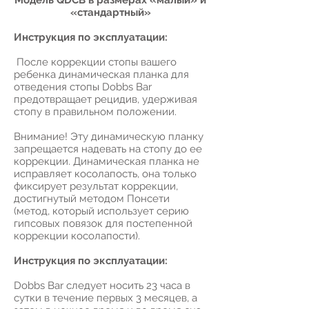
Модель QDCB в размерах «малый» и
«стандартный»
Инструкция по эксплуатации:
После коррекции стопы вашего
ребенка динамическая планка для
отведения стопы Dobbs Bar
предотвращает рецидив, удерживая
стопу в правильном положении.
Внимание! Эту динамическую планку
запрещается надевать на стопу до ее
коррекции. Динамическая планка не
исправляет косолапость, она только
фиксирует результат коррекции,
достигнутый методом Понсети
(метод, который использует серию
гипсовых повязок для постепенной
коррекции косолапости).
Инструкция по эксплуатации:
Dobbs Bar следует носить 23 часа в
сутки в течение первых 3 месяцев, а