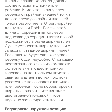
Ширина планки Dobbs Bar должна
соответствовать ширине плеч
ребенка. Измерьте ширину плеч
ребенка от крайней внешней точки
левого плеча до крайней внешней
точки правого плеча. Отрегулируйте
длину планки Dobbs Bar так, чтобы
длина от середины пятки левой
подножки до середины пятки правой
подножки была равна ширине плеч.
Лучше установить ширину планки с
запасом, чуть шире ширины плечей.
Если планка будет слишком узкой,
ребенку будет неудобно. С помощью
шестигранного ключа из комплекта
ослабьте винты с шестигранной
головкой на центральном штифте и
сдвигайте штанги до тех пор, пока
расстояние не совпадет с шириной
плеч ребенка. После корректировки
ширины снова затяните винт(ы) с
шестигранной головкой, чтобы
надежно зафиксировать планки.
Регулировка наружной ротации: