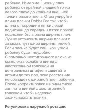
ребенка. Измерьте ширину плеч
ребенка от крайней внешней точки
левого плеча до крайней внешней
точки правого плеча. Отрегулируйте
длину планки Dobbs Bar так, чтобы
длина от середины пятки левой
подножки до середины пятки правой
подножки была равна ширине плеч.
Лучше установить ширину планки с
запасом, чуть шире ширины плечей.
Если планка будет слишком узкой,
ребенку будет неудобно.
С помощью шестигранного ключа из
комплекта ослабьте винты с
шестигранной головкой на
центральном штифте и сдвигайте
штанги до тех пор, пока расстояние
не совпадет с шириной плеч ребенка.
После корректировки ширины снова
затяните винт(ы) с шестигранной
головкой, чтобы надежно
зафиксировать планки.
Регулировка наружной ротации: