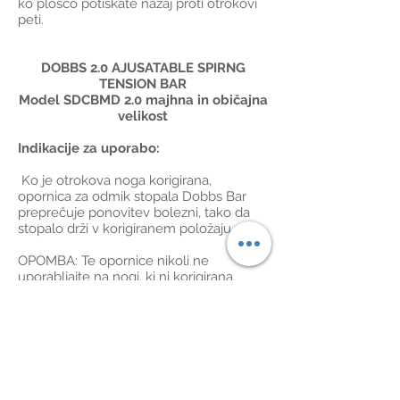
ko ploščo potiskate nazaj proti otrokovi
peti.
DOBBS 2.0 AJUSATABLE SPIRNG
TENSION BAR
Model SDCBMD 2.0 majhna in običajna
velikost
Indikacije za uporabo:
Ko je otrokova noga korigirana,
opornica za odmik stopala Dobbs Bar
preprečuje ponovitev bolezni, tako da
stopalo drži v korigiranem položaju.
OPOMBA: Te opornice nikoli ne
uporabljajte na nogi, ki ni korigirana.
Opornica ne korigira pes ekvinovarus,
zadržuje le korekcijo, doseženo z
metodo po Ponsetiju (metoda, ki
uporablja vrsto zaporednih mavcev za
postopno korekcijo stopala).
Navodila za uporabo: