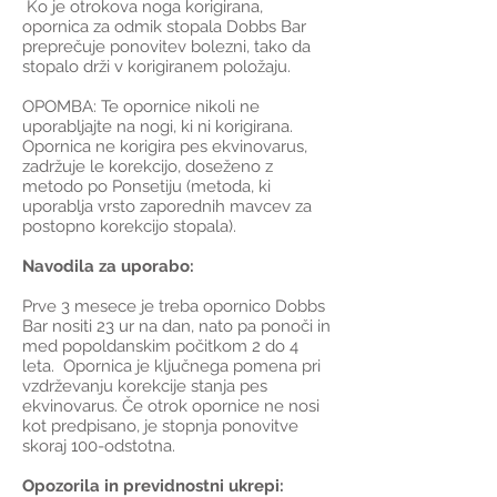
Ko je otrokova noga korigirana,
opornica za odmik stopala Dobbs Bar
preprečuje ponovitev bolezni, tako da
stopalo drži v korigiranem položaju.
OPOMBA: Te opornice nikoli ne
uporabljajte na nogi, ki ni korigirana.
Opornica ne korigira pes ekvinovarus,
zadržuje le korekcijo, doseženo z
metodo po Ponsetiju (metoda, ki
uporablja vrsto zaporednih mavcev za
postopno korekcijo stopala).
Navodila za uporabo:
Prve 3 mesece je treba opornico Dobbs
Bar nositi 23 ur na dan, nato pa ponoči in
med popoldanskim počitkom 2 do 4
leta. Opornica je ključnega pomena pri
vzdrževanju korekcije stanja pes
ekvinovarus. Če otrok opornice ne nosi
kot predpisano, je stopnja ponovitve
skoraj 100-odstotna.
Opozorila in previdnostni ukrepi: