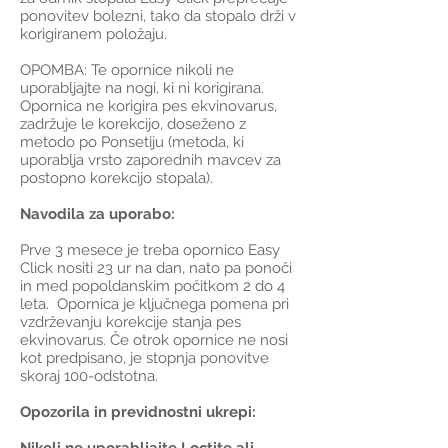
ponovitev bolezni, tako da stopalo drži v
korigiranem položaju.
OPOMBA: Te opornice nikoli ne
uporabljajte na nogi, ki ni korigirana.
Opornica ne korigira pes ekvinovarus,
zadržuje le korekcijo, doseženo z
metodo po Ponsetiju (metoda, ki
uporablja vrsto zaporednih mavcev za
postopno korekcijo stopala).
Navodila za uporabo:
Prve 3 mesece je treba opornico Easy
Click nositi 23 ur na dan, nato pa ponoči
in med popoldanskim počitkom 2 do 4
leta. Opornica je ključnega pomena pri
vzdrževanju korekcije stanja pes
ekvinovarus. Če otrok opornice ne nosi
kot predpisano, je stopnja ponovitve
skoraj 100-odstotna.
Opozorila in previdnostni ukrepi: