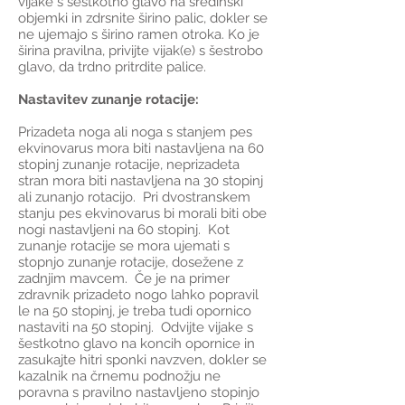
vijake s šestkotno glavo na sredinski
objemki in zdrsnite širino palic, dokler se
ne ujemajo s širino ramen otroka. Ko je
širina pravilna, privijte vijak(e) s šestrobo
glavo, da trdno pritrdite palice.
Nastavitev zunanje rotacije:
Prizadeta noga ali noga s stanjem pes
ekvinovarus mora biti nastavljena na 60
stopinj zunanje rotacije, neprizadeta
stran mora biti nastavljena na 30 stopinj
ali zunanjo rotacijo. Pri dvostranskem
stanju pes ekvinovarus bi morali biti obe
nogi nastavljeni na 60 stopinj. Kot
zunanje rotacije se mora ujemati s
stopnjo zunanje rotacije, dosežene z
zadnjim mavcem. Če je na primer
zdravnik prizadeto nogo lahko popravil
le na 50 stopinj, je treba tudi opornico
nastaviti na 50 stopinj. Odvijte vijake s
šestkotno glavo na koncih opornice in
zasukajte hitri sponki navzven, dokler se
kazalnik na črnemu podnožju ne
poravna s pravilno nastavljeno stopinjo