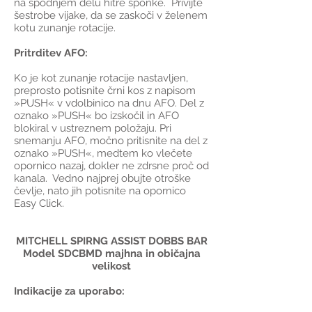
na spodnjem delu hitre sponke. Privijte
šestrobe vijake, da se zaskoči v želenem
kotu zunanje rotacije.
Pritrditev AFO:
Ko je kot zunanje rotacije nastavljen,
preprosto potisnite črni kos z napisom
»PUSH« v vdolbinico na dnu AFO. Del z
oznako »PUSH« bo izskočil in AFO
blokiral v ustreznem položaju. Pri
snemanju AFO, močno pritisnite na del z
oznako »PUSH«, medtem ko vlečete
opornico nazaj, dokler ne zdrsne proč od
kanala. Vedno najprej obujte otroške
čevlje, nato jih potisnite na opornico
Easy Click.
MITCHELL SPIRNG ASSIST DOBBS BAR
Model SDCBMD majhna in običajna
velikost
Indikacije za uporabo: