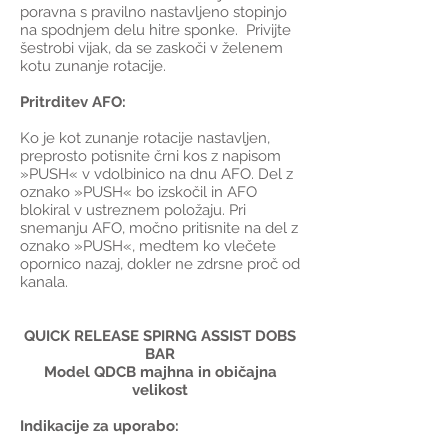
poravna s pravilno nastavljeno stopinjo
na spodnjem delu hitre sponke. Privijte
šestrobi vijak, da se zaskoči v želenem
kotu zunanje rotacije.
Pritrditev AFO:
Ko je kot zunanje rotacije nastavljen,
preprosto potisnite črni kos z napisom
»PUSH« v vdolbinico na dnu AFO. Del z
oznako »PUSH« bo izskočil in AFO
blokiral v ustreznem položaju. Pri
snemanju AFO, močno pritisnite na del z
oznako »PUSH«, medtem ko vlečete
opornico nazaj, dokler ne zdrsne proč od
kanala.
QUICK RELEASE SPIRNG ASSIST DOBS
BAR
Model QDCB majhna in običajna
velikost
Indikacije za uporabo: