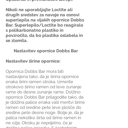
Nikoli ne uporabljajte Loctite ali
drugih sredstev za navoje na osnovi
superlepila na vijakih opornice Dobbs
Bar. Superlepilo/Loctite bo reagiralo
s polikarbonatno plastiko in
povzročilo, da bo plastika oslabela in
se zlomila.
Nastavitev opornice Dobbs Bar
Nastavitev širine opornice:
Opornica Dobbs Bar mora biti
nastavljena tako, da je širina opornice
enaka širini ramen otroka. Izmerite
otrokovo širino ramen od leve zunanje
rame do desne zunanje rame. Dolžino
opornice Dobbs Bar prilagodite tako, da
je dolžina palice enaka vaši meritvi širine
ramen od sredine pete leve plošče do
sredine pete desne noge. Bolje je, da je
palica nekoliko širša od širine ramen in
ne ožja. Otroku je neprijetno, če je