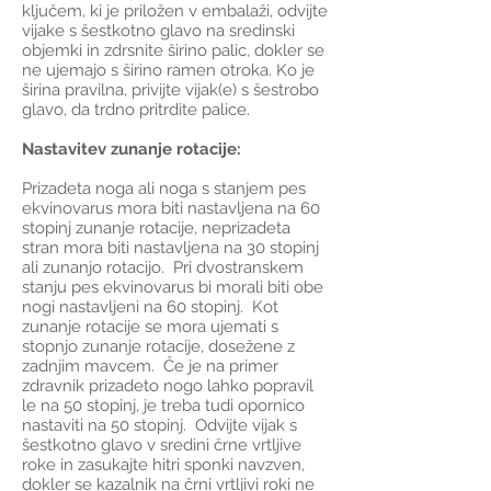
ključem, ki je priložen v embalaži, odvijte
vijake s šestkotno glavo na sredinski
objemki in zdrsnite širino palic, dokler se
ne ujemajo s širino ramen otroka. Ko je
širina pravilna, privijte vijak(e) s šestrobo
glavo, da trdno pritrdite palice.
Nastavitev zunanje rotacije:
Prizadeta noga ali noga s stanjem pes
ekvinovarus mora biti nastavljena na 60
stopinj zunanje rotacije, neprizadeta
stran mora biti nastavljena na 30 stopinj
ali zunanjo rotacijo. Pri dvostranskem
stanju pes ekvinovarus bi morali biti obe
nogi nastavljeni na 60 stopinj. Kot
zunanje rotacije se mora ujemati s
stopnjo zunanje rotacije, dosežene z
zadnjim mavcem. Če je na primer
zdravnik prizadeto nogo lahko popravil
le na 50 stopinj, je treba tudi opornico
nastaviti na 50 stopinj. Odvijte vijak s
šestkotno glavo v sredini črne vrtljive
roke in zasukajte hitri sponki navzven,
dokler se kazalnik na črni vrtljivi roki ne