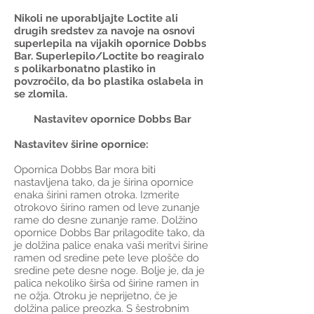
Nikoli ne uporabljajte Loctite ali
drugih sredstev za navoje na osnovi
superlepila na vijakih opornice Dobbs
Bar. Superlepilo/Loctite bo reagiralo
s polikarbonatno plastiko in
povzročilo, da bo plastika oslabela in
se zlomila.
Nastavitev opornice Dobbs Bar
Nastavitev širine opornice:
Opornica Dobbs Bar mora biti
nastavljena tako, da je širina opornice
enaka širini ramen otroka. Izmerite
otrokovo širino ramen od leve zunanje
rame do desne zunanje rame. Dolžino
opornice Dobbs Bar prilagodite tako, da
je dolžina palice enaka vaši meritvi širine
ramen od sredine pete leve plošče do
sredine pete desne noge. Bolje je, da je
palica nekoliko širša od širine ramen in
ne ožja. Otroku je neprijetno, če je
dolžina palice preozka. S šestrobnim