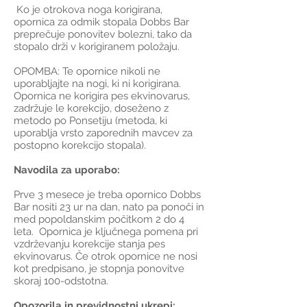
Ko je otrokova noga korigirana,
opornica za odmik stopala Dobbs Bar
preprečuje ponovitev bolezni, tako da
stopalo drži v korigiranem položaju.
OPOMBA: Te opornice nikoli ne
uporabljajte na nogi, ki ni korigirana.
Opornica ne korigira pes ekvinovarus,
zadržuje le korekcijo, doseženo z
metodo po Ponsetiju (metoda, ki
uporablja vrsto zaporednih mavcev za
postopno korekcijo stopala).
Navodila za uporabo:
Prve 3 mesece je treba opornico Dobbs
Bar nositi 23 ur na dan, nato pa ponoči in
med popoldanskim počitkom 2 do 4
leta. Opornica je ključnega pomena pri
vzdrževanju korekcije stanja pes
ekvinovarus. Če otrok opornice ne nosi
kot predpisano, je stopnja ponovitve
skoraj 100-odstotna.
Opozorila in previdnostni ukrepi: