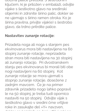
dolžina palice preozka. S šestrobnim
ključem, ki je priložen v embalaži, odvijte
vijake s šestkotno glavo na sredinski
objemki in zdrsnite širino palic, dokler se
ne ujemajo s širino ramen otroka. Ko je
širina pravilna, privijte vijak(e) s šestrobo
glavo, da trdno pritrdite palice.
Nastavitev zunanje rotacije:
Prizadeta noga ali noga s stanjem pes
ekvinovarus mora biti nastavljena na 60
stopinj zunanje rotacije, neprizadeta
stran mora biti nastavljena na 30 stopinj
ali zunanjo rotacijo. Pri dvostranskem
stanju pes ekvinovarus bi morali biti obe
nogi nastavljeni na 60 stopinj. Kot
zunanje rotacije se mora ujemati s
stopnjo zunanje rotacije, dosežene z
zadnjim mavcem. Če je na primer
zdravnik prizadeto nogo lahko popravil
le na 50 stopinj, je treba tudi opornico
nastaviti na 50 stopinj. Odvijte vijak s
šestkotno glavo v sredini črne vrtljive
roke in zasukajte del »Y« navzven,