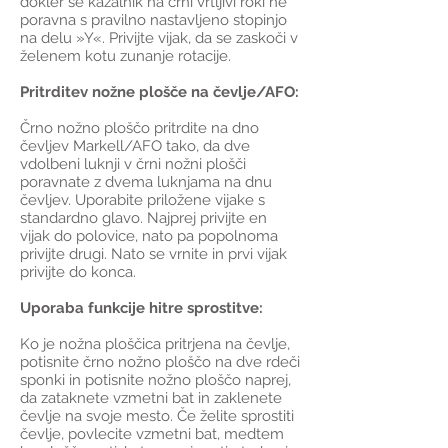
dokler se kazalnik na črni vrtljivi roki ne
poravna s pravilno nastavljeno stopinjo
na delu »Y«. Privijte vijak, da se zaskoči v
želenem kotu zunanje rotacije.
Pritrditev nožne plošče na čevlje/AFO:
Črno nožno ploščo pritrdite na dno
čevljev Markell/AFO tako, da dve
vdolbeni luknji v črni nožni plošči
poravnate z dvema luknjama na dnu
čevljev. Uporabite priložene vijake s
standardno glavo. Najprej privijte en
vijak do polovice, nato pa popolnoma
privijte drugi. Nato se vrnite in prvi vijak
privijte do konca.
Uporaba funkcije hitre sprostitve:
Ko je nožna ploščica pritrjena na čevlje,
potisnite črno nožno ploščo na dve rdeči
sponki in potisnite nožno ploščo naprej,
da zataknete vzmetni bat in zaklenete
čevlje na svoje mesto. Če želite sprostiti
čevlje, povlecite vzmetni bat, medtem