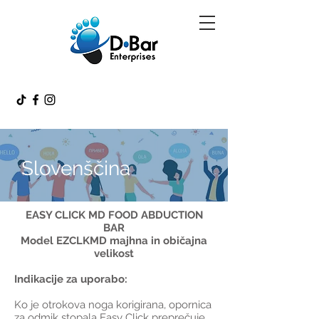
Slovenščina
EASY CLICK MD FOOD ABDUCTION
BAR
Model EZCLKMD majhna in običajna
velikost
Indikacije za uporabo:
Ko je otrokova noga korigirana, opornica
za odmik stopala Easy Click preprečuje