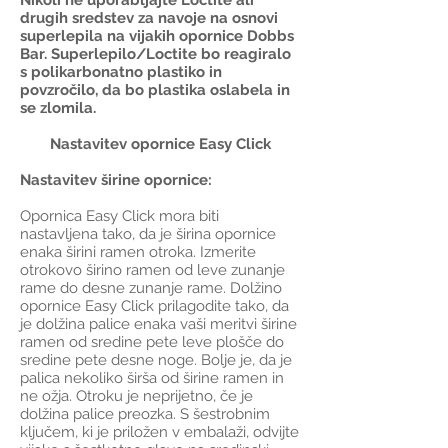
Nikoli ne uporabljajte Loctite ali
drugih sredstev za navoje na osnovi
superlepila na vijakih opornice Dobbs
Bar. Superlepilo/Loctite bo reagiralo
s polikarbonatno plastiko in
povzročilo, da bo plastika oslabela in
se zlomila.
Nastavitev opornice Easy Click
Nastavitev širine opornice:
Opornica Easy Click mora biti
nastavljena tako, da je širina opornice
enaka širini ramen otroka. Izmerite
otrokovo širino ramen od leve zunanje
rame do desne zunanje rame. Dolžino
opornice Easy Click prilagodite tako, da
je dolžina palice enaka vaši meritvi širine
ramen od sredine pete leve plošče do
sredine pete desne noge. Bolje je, da je
palica nekoliko širša od širine ramen in
ne ožja. Otroku je neprijetno, če je
dolžina palice preozka. S šestrobnim
ključem, ki je priložen v embalaži, odvijte