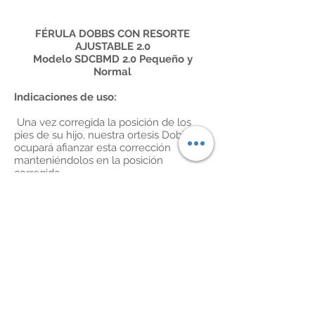
FÉRULA DOBBS CON RESORTE
AJUSTABLE 2.0
Modelo SDCBMD 2.0 Pequeño y
Normal
Indicaciones de uso:
Una vez corregida la posición de los
pies de su hijo, nuestra ortesis Dobbs se
ocupará afianzar esta corrección
manteniéndolos en la posición
corregida.
NOTA: Nunca utilice esta ortesis con
pies sin corregir. El corsé de este
producto no está diseñado para corregir
los pies equinovaros, sino tan solo para
mantener la corrección alcanzada
mediante el tratamiento del doctor
Ponseti (un método que emplea una
serie de férulas progresivas para corregir
gradualmente el mencionado problema
de los pies equinovaros).