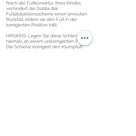
Nach der Fußkorrektur Ihres Kindes
verhindert die Dobbs Bar
Fußabduktionsschiene einen erneuten
Rückfall, indem sie den Fuß in der
korrigierten Position hält.
HINWEIS: Legen Sie diese Schiene
niemals an einem unkorrigierten Fuß an.
Die Schiene korrigiert den Klumpfuß
nicht, sondern behält nur die Korrektur
bei, die durch die Ponseti-
Behandlungsmethode erreicht wurde
(eine Methode, die eine Reihe von
Seriengipsen verwendet, um den
Klumpfuß schrittweise zu korrigieren).
Gebrauchsanweisung:
Der Dobbs Bar sollte in den ersten 3
Monaten 23 Stunden am Tag getragen
werden, danach 2 bis 4 Jahre lang zur
Nachtzeit und beim Mittagsschlaf. Eine
Abstützung ist entscheidend für die
Aufrechterhaltung der Korrektur von
Klumpfüßen. Wenn die Schiene nicht