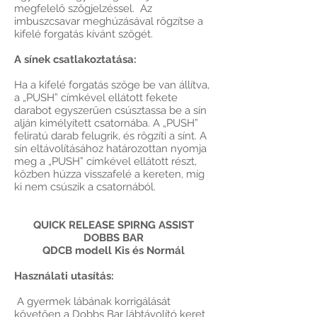
megfelelő szögjelzéssel. Az
imbuszcsavar meghúzásával rögzítse a
kifelé forgatás kívánt szögét.
A sínek csatlakoztatása:
Ha a kifelé forgatás szöge be van állítva,
a „PUSH” címkével ellátott fekete
darabot egyszerűen csúsztassa be a sín
alján kimélyített csatornába. A „PUSH”
feliratú darab felugrik, és rögzíti a sínt. A
sín eltávolításához határozottan nyomja
meg a „PUSH” címkével ellátott részt,
közben húzza visszafelé a kereten, míg
ki nem csúszik a csatornából.
QUICK RELEASE SPIRNG ASSIST
DOBBS BAR
QDCB modell Kis és Normál
Használati utasítás:
A gyermek lábának korrigálását
követően a Dobbs Bar lábtávolító keret