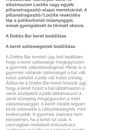
alkalmazzon Loctite vagy egyéb
pillanatragasztó-alapú menetzárást. A
pillanatragasztó/Loctite reakcióba
lép a polikarbonát műanyaggal,
annak gyengülését és törését okozza.
A Dobbs Bar keret beállítása
A keret szélességének beállítása:
A Dobbs Bar keretet úgy kell beállítani,
hogy a keret szélessége megegyezzen
a gyermek vállszélességével. Mérje le a
gyermek vállának szélességét a bal váll
külső szélétől a jobb váll külső széléig.
Állítsa be a Dobbs Bar keret hosszát úgy,
hogy a keret hossz a bal lábtámaszon a
sarok közepétől a jobb lábtámaszon a
sarok közepéig megegyezzen a mért
vállszélességgel. A keret inkább legyen
kicsit szélesebb a vállszélességnél, mint
keskenyebb. A gyermek számára nem
kényelmes, ha a keret túl szűk. A
csomagban mellékelt imbuszkulcs