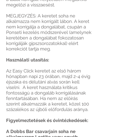
megelőzi a visszaesést.
MEGJEGYZÉS: A keretet soha ne
alkalmazza nem korrigált lábon. A keret
nem korrigálja a dongalábat, csupán a
Ponseti kezelés módszerével (amelynek
keretében a dongalábat fokozatosan
korrigálják gipszsorozatokkal) elért
korrekciót tartja meg.
Használati utasítás:
Az Easy Click keretet az első három
hónapban napi 23 órában, majd 2-4 évig
éjszaka és délutáni alvás során kell
viselni. A keret használata kritikus
fontosságú a dongaláb korrigálásának
fenntartásában. Ha nem az előírás
szerint alkalmazzák a keretet, közel 100
százalékos az újbóli előfordulás aránya.
Figyelmeztetések és óvintézkedések:
A Dobbs Bar csavarjain soha ne