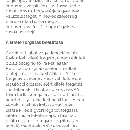
segítségével lazítsa ki a középső szorító
imbuszcsavarjait, és csúsztassa szét a
rudat annyira, hogy elérje a gyermek
vállszélességét. A helyes szélesség
elérése után húzza meg az
imbuszcsavar(oka)t, hogy rögzítse a
rudak pozícióját.
A kifelé forgatás beállítása:
Az érintett lábat vagy dongalábat 60
fokkal kell kifelé forgatni, a nem érintett
oldalt pedig 30 fokra kell állítani.
Kétoldali dongaláb esetén mindkét
lábfejet 60 fokba kell állítani. A kifelé
forgatás szögének meg kell felelnie a
legutóbbi gipsszel elért kifelé forgatás
mértékének. Ha pl. az orvos csak 50
fokra tudta korrigálni az érintett lábat, a
keretet is 50 fokra kell beállítani. A keret
végein található imbuszcsavarokat
lazítsa ki, és a gyorsrögzítőt forgassa
kifelé, míg a fekete alapon található
jelölő egybeesik a gyorsrögzítő alján
látható megfelelő szögjelzéssel. Az