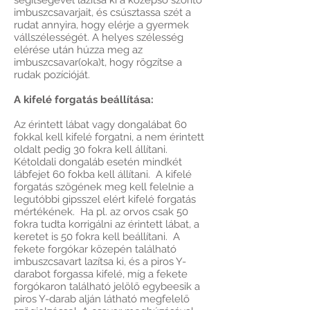
segítségével lazítsa ki a középső szorító
imbuszcsavarjait, és csúsztassa szét a
rudat annyira, hogy elérje a gyermek
vállszélességét. A helyes szélesség
elérése után húzza meg az
imbuszcsavar(oka)t, hogy rögzítse a
rudak pozícióját.
A kifelé forgatás beállítása:
Az érintett lábat vagy dongalábat 60
fokkal kell kifelé forgatni, a nem érintett
oldalt pedig 30 fokra kell állítani.
Kétoldali dongaláb esetén mindkét
lábfejet 60 fokba kell állítani. A kifelé
forgatás szögének meg kell felelnie a
legutóbbi gipsszel elért kifelé forgatás
mértékének. Ha pl. az orvos csak 50
fokra tudta korrigálni az érintett lábat, a
keretet is 50 fokra kell beállítani. A
fekete forgókar közepén található
imbuszcsavart lazítsa ki, és a piros Y-
darabot forgassa kifelé, míg a fekete
forgókaron található jelölő egybeesik a
piros Y-darab alján látható megfelelő