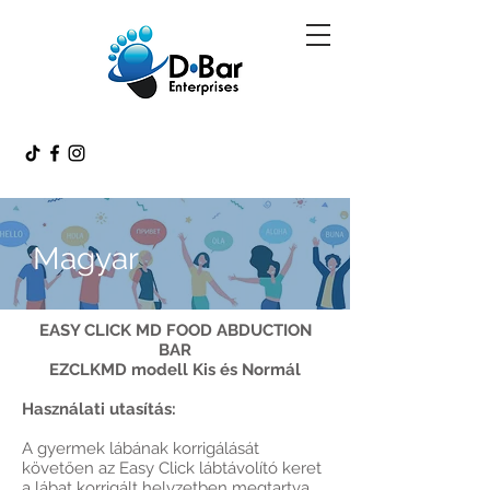
Magyar
EASY CLICK MD FOOD ABDUCTION
BAR
EZCLKMD modell Kis és Normál
Használati utasítás:
A gyermek lábának korrigálását
követően az Easy Click lábtávolító keret
a lábat korrigált helyzetben megtartva