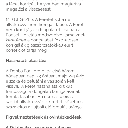
a lábat korrigált helyzetben megtartva
megelőzi a visszaesést.
MEGJEGYZÉS: A keretet soha ne
alkalmazza nem korrigált lábon. A keret
nem korrigálja a dongalábat, csupán a
Ponseti kezelés módszerével (amelynek
keretében a dongalábat fokozatosan
korrigálják gipszsorozatokkal) elért
korrekciót tartja meg.
Használati utasítás:
A Dobbs Bar keretet az első három
hónapban napi 23 órában, majd 2-4 évig
éjszaka és délutáni alvás során kell
viselni. A keret használata kritikus
fontosságú a dongaláb korrigálásának
fenntartásában. Ha nem az előírás
szerint alkalmazzák a keretet, közel 100
százalékos az újbóli előfordulás aránya.
Figyelmeztetések és óvintézkedések:
A Dobbs Bar csavarjain soha ne