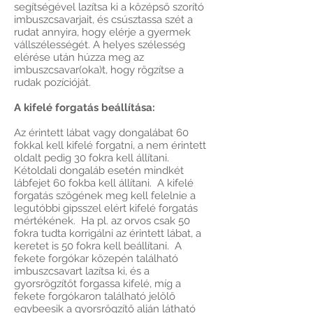
segítségével lazítsa ki a középső szorító
imbuszcsavarjait, és csúsztassa szét a
rudat annyira, hogy elérje a gyermek
vállszélességét. A helyes szélesség
elérése után húzza meg az
imbuszcsavar(oka)t, hogy rögzítse a
rudak pozícióját.
A kifelé forgatás beállítása:
Az érintett lábat vagy dongalábat 60
fokkal kell kifelé forgatni, a nem érintett
oldalt pedig 30 fokra kell állítani.
Kétoldali dongaláb esetén mindkét
lábfejet 60 fokba kell állítani. A kifelé
forgatás szögének meg kell felelnie a
legutóbbi gipsszel elért kifelé forgatás
mértékének. Ha pl. az orvos csak 50
fokra tudta korrigálni az érintett lábat, a
keretet is 50 fokra kell beállítani. A
fekete forgókar közepén található
imbuszcsavart lazítsa ki, és a
gyorsrögzítőt forgassa kifelé, míg a
fekete forgókaron található jelölő
egybeesik a gyorsrögzítő alján látható