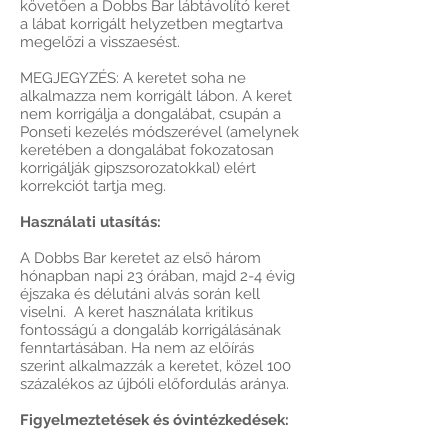
követően a Dobbs Bar lábtávolító keret
a lábat korrigált helyzetben megtartva
megelőzi a visszaesést.
MEGJEGYZÉS: A keretet soha ne
alkalmazza nem korrigált lábon. A keret
nem korrigálja a dongalábat, csupán a
Ponseti kezelés módszerével (amelynek
keretében a dongalábat fokozatosan
korrigálják gipszsorozatokkal) elért
korrekciót tartja meg.
Használati utasítás:
A Dobbs Bar keretet az első három
hónapban napi 23 órában, majd 2-4 évig
éjszaka és délutáni alvás során kell
viselni. A keret használata kritikus
fontosságú a dongaláb korrigálásának
fenntartásában. Ha nem az előírás
szerint alkalmazzák a keretet, közel 100
százalékos az újbóli előfordulás aránya.
Figyelmeztetések és óvintézkedések: