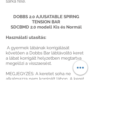
sarka felé.
DOBBS 2.0 AJUSATABLE SPIRNG
TENSION BAR
SDCBMD 2.0 modell Kis és Normál
Használati utasítás:
A gyermek lábának korrigálását
követően a Dobbs Bar lábtávolító keret
a lábat korrigált helyzetben megtartva
megelőzi a visszaesést.
MEGJEGYZÉS: A keretet soha ne
alkalmazza nem korrigált lábon. A keret
nem korrigálja a dongalábat, csupán a
Ponseti kezelés módszerével (amelynek
keretében a dongalábat fokozatosan
korrigálják gipszsorozatokkal) elért
korrekciót tartja meg.
Használati utasítás:
A Dobbs Bar keretet az első három