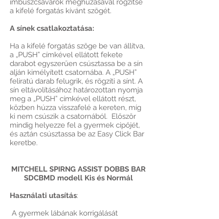
imbuszcsavarok meghúzásával rögzítse
a kifelé forgatás kívánt szögét.
A sínek csatlakoztatása:
Ha a kifelé forgatás szöge be van állítva,
a „PUSH” címkével ellátott fekete
darabot egyszerűen csúsztassa be a sín
alján kimélyített csatornába. A „PUSH”
feliratú darab felugrik, és rögzíti a sínt. A
sín eltávolításához határozottan nyomja
meg a „PUSH” címkével ellátott részt,
közben húzza visszafelé a kereten, míg
ki nem csúszik a csatornából. Először
mindig helyezze fel a gyermek cipőjét,
és aztán csúsztassa be az Easy Click Bar
keretbe.
MITCHELL SPIRNG ASSIST DOBBS BAR
SDCBMD modell Kis és Normál
Használati utasítás
:
A gyermek lábának korrigálását