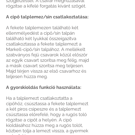
szögjelzéssel. A csavar meghúzásával
rögzítse a kifelé forgatás kívánt szögét.
A cipő talplemez/sín csatlakoztatása:
A fekete talplemezen található két
ellenmélyedést a cipő/sín talpán
található két lyukkal összeigazítva
csatlakoztassa a fekete talplemezt a
Markell-cipő/sín talpához. A mellékelt
szabványos fejű csavarok közül először
az egyik csavart szorítsa meg félig, majd
a másik csavart szorítsa meg teljesen.
Majd térjen vissza az első csavarhoz és
teljesen húzza meg.
A gyorskioldás funkció használata:
Ha a talplemezt csatlakoztatta a
cipőhöz, csúsztassa a fekete talplemezt
a két piros csipeszre és a talplemezt
csúsztassa előrefelé, hogy a rugós toló
rögzítse a cipőt a helyén. A cipő
kioldásához húzza meg a rugós tolót,
közben tolja a lemezt vissza, a gyermek