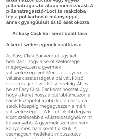
alkalmazzon Loctite vagy egyéb
pillanatragasztó-alapú menetzárást. A
pillanatragasztó/Loctite reakcióba
lép a polikarbonát műanyaggal,
annak gyengülését és törését okozza.
Az Easy Click Bar keret beállítása
A keret szélességének beállítása:
Az Easy Click Bar keretet úgy kell
beállítani, hogy a keret szélessége
megegyezzen a gyermek
vállszélességével. Mérje le a gyermek
vállának szélességét a bal váll külső
szélétől a jobb váll külső széléig. Állítsa
be az Easy Click Bar keret hosszát úgy,
hogy a keret hossz a bal lábtámaszon a
sarok közepétől a jobb lábtámaszon a
sarok közepéig megegyezzen a mért
vállszélességgel. A keret inkább legyen
kicsit szélesebb a vállszélességnél, mint
keskenyebb. A gyermek számára nem
kényelmes, ha a keret túl szűk. A
csomagban mellékelt imbuszkulcs