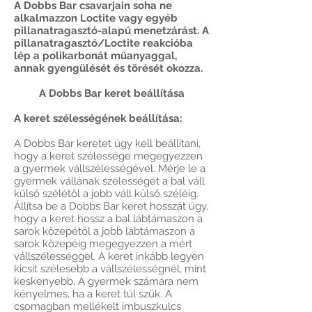
A Dobbs Bar csavarjain soha ne
alkalmazzon Loctite vagy egyéb
pillanatragasztó-alapú menetzárást. A
pillanatragasztó/Loctite reakcióba
lép a polikarbonát műanyaggal,
annak gyengülését és törését okozza.
A Dobbs Bar keret beállítása
A keret szélességének beállítása:
A Dobbs Bar keretet úgy kell beállítani,
hogy a keret szélessége megegyezzen
a gyermek vállszélességével. Mérje le a
gyermek vállának szélességét a bal váll
külső szélétől a jobb váll külső széléig.
Állítsa be a Dobbs Bar keret hosszát úgy,
hogy a keret hossz a bal lábtámaszon a
sarok közepétől a jobb lábtámaszon a
sarok közepéig megegyezzen a mért
vállszélességgel. A keret inkább legyen
kicsit szélesebb a vállszélességnél, mint
keskenyebb. A gyermek számára nem
kényelmes, ha a keret túl szűk. A
csomagban mellékelt imbuszkulcs