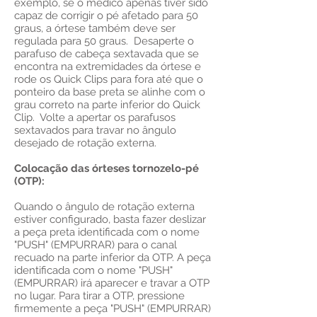
exemplo, se o médico apenas tiver sido
capaz de corrigir o pé afetado para 50
graus, a órtese também deve ser
regulada para 50 graus. Desaperte o
parafuso de cabeça sextavada que se
encontra na extremidades da órtese e
rode os Quick Clips para fora até que o
ponteiro da base preta se alinhe com o
grau correto na parte inferior do Quick
Clip. Volte a apertar os parafusos
sextavados para travar no ângulo
desejado de rotação externa.
Colocação das órteses tornozelo-pé
(OTP):
Quando o ângulo de rotação externa
estiver configurado, basta fazer deslizar
a peça preta identificada com o nome
"PUSH" (EMPURRAR) para o canal
recuado na parte inferior da OTP. A peça
identificada com o nome "PUSH"
(EMPURRAR) irá aparecer e travar a OTP
no lugar. Para tirar a OTP, pressione
firmemente a peça "PUSH" (EMPURRAR)