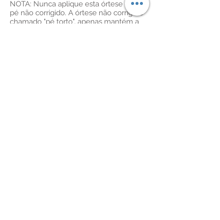
NOTA: Nunca aplique esta órtese num
pé não corrigido. A órtese não corrige o
chamado "pé torto", apenas mantém a
correção conseguida pelo método de
tratamento de Ponseti (um método que
utiliza uma série de gessos para corrigir
gradualmente o pé torto).
Indicações de utilização:
A órtese Dobbs deve ser utilizada 23
horas por dia durante os primeiros 3
meses e depois à noite e ao fazer a
sesta durante 2 a 4 anos. A utilização da
órtese é fundamental para manter a
correção do pé torto. Se a órtese não for
utilizada conforme recomendado, a taxa
de retrocesso é de quase 100%.
Advertências e precauções:
Nunca utilize Loctite ou outro fixador
tipo super cola nos parafusos da
órtese Dobbs. A super cola/Loctite
reage com o plástico policarbonato e