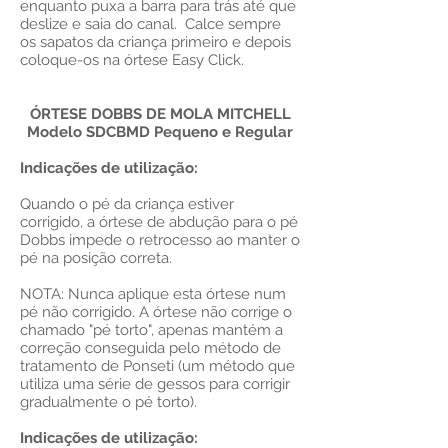
enquanto puxa a barra para trás até que
deslize e saia do canal. Calce sempre
os sapatos da criança primeiro e depois
coloque-os na órtese Easy Click.
ÓRTESE DOBBS DE MOLA MITCHELL
Modelo SDCBMD Pequeno e Regular
Indicações de utilização:
Quando o pé da criança estiver
corrigido, a órtese de abdução para o pé
Dobbs impede o retrocesso ao manter o
pé na posição correta.
NOTA: Nunca aplique esta órtese num
pé não corrigido. A órtese não corrige o
chamado "pé torto", apenas mantém a
correção conseguida pelo método de
tratamento de Ponseti (um método que
utiliza uma série de gessos para corrigir
gradualmente o pé torto).
Indicações de utilização: