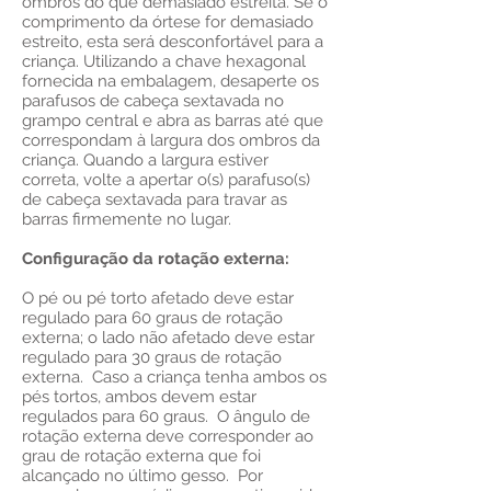
ombros do que demasiado estreita. Se o
comprimento da órtese for demasiado
estreito, esta será desconfortável para a
criança. Utilizando a chave hexagonal
fornecida na embalagem, desaperte os
parafusos de cabeça sextavada no
grampo central e abra as barras até que
correspondam à largura dos ombros da
criança. Quando a largura estiver
correta, volte a apertar o(s) parafuso(s)
de cabeça sextavada para travar as
barras firmemente no lugar.
Configuração da rotação externa:
O pé ou pé torto afetado deve estar
regulado para 60 graus de rotação
externa; o lado não afetado deve estar
regulado para 30 graus de rotação
externa. Caso a criança tenha ambos os
pés tortos, ambos devem estar
regulados para 60 graus. O ângulo de
rotação externa deve corresponder ao
grau de rotação externa que foi
alcançado no último gesso. Por