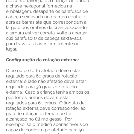
desconfortável para a criança. Utilizando
a chave hexagonal fornecida na
embalagem, desaperte os parafusos de
cabeça sextavada no grampo central e
abra as barras até que correspondam à
largura dos ombros da criança. Quando
a largura estiver correta, volte a apertar
o(s) parafuso(s) de cabeça sextavada
para travar as barras firmemente no
lugar.
Configuração da rotação externa:
O pé ou pé torto afetado deve estar
regulado para 60 graus de rotação
externa; o lado não afetado deve estar
regulado para 30 graus de rotação
externa. Caso a criança tenha ambos os
pés tortos, ambos devem estar
regulados para 60 graus. O ângulo de
rotação externa deve corresponder ao
grau de rotação externa que foi
alcançado no último gesso. Por
exemplo, se o médico apenas tiver sido
capaz de corrigir o pé afetado para 50