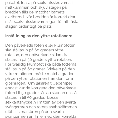
paketet, lossa på sexkantsskruvarna i
mittklämman och skjuv stagen på
bredden tills de matchar barnets
axelbredd. När bredden är korrekt drar
ni åt sexkantsskruvarna igen för att fästa
stagen ordentligt på plats.
Inställning av den yttre rotationen:
Den påverkade foten eller klumpfoten
ska ställas in på 60 graders yttre
rotation, den opåverkade sidan ska
ställas in på 30 graders yttre rotation.
För tvåsidig klumpfot ska båda fötterna
ställas in på 60 grader. Vinkeln på den
yttre rotationen måste matcha graden
på den yttre rotationen från den förra
gipsningen. Om läkaren till exempel
endast kunde korrigera den påverkade
foten till 50 grader så ska skenan också
ställas in till 50 grader. Lossa
sexkantsnyckeln i mitten av den svarta
svängarmen och rotera snabbklämman
utåt tills markören på den svarta
svängarmen är i linje med den korrekta