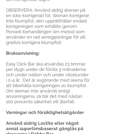
OBSERVERA: Använd aldrig skenan på
en icke-korrigerad fot. Skenan korrigerar
inte klumpfot, den upprätthåller endast
korrigeringen som erhållits genom
Ponseti-behandlingen (en metod som
använder en rad seriegipsningar för att
gradvis korrigera klumpfot).
Bruksanvisning:
Easy Click Bar ska användas 23 timmar
per dygn under de första 3 månaderna
och under natten och under vilostunder
i 2-4 år. Det är avgörande med skena för
att bibehålla korrigeringen av klumpfot.
Om skenan inte används enligt
anvisningarna, så blir det med nästan
100 procents säkerhet ett återfall.
Varningar och försiktighetsåtgärder
Använd aldrig Loctite eller något
annat superlimsbaserat gänglås på