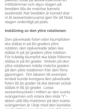
paketet, lossa på sexkantsskruvarna i
mittklämman och skjuv stagen på
bredden tills de matchar barnets
axelbredd. När bredden är korrekt drar
ni åt sexkantsskruvarna igen för att fästa
stagen ordentligt på plats.
Inställning av den yttre rotationen:
Den påverkade foten eller klumpfoten
ska ställas in på 60 graders yttre
rotation, den opåverkade sidan ska
ställas in på 30 graders yttre rotation.
För tvåsidig klumpfot ska båda fötterna
ställas in på 60 grader. Vinkeln på den
yttre rotationen måste matcha graden
på den yttre rotationen från den förra
gipsningen. Om läkaren till exempel
endast kunde korrigera den påverkade
foten till 50 grader så ska skenan också
ställas in till 50 grader. Lossa
sexkantsnyckeln i mitten av den svarta
svängarmen och rotera den röda ”Y”-
delen utåt tills markören på den svarta
svängarmen är i linje med den korrekta