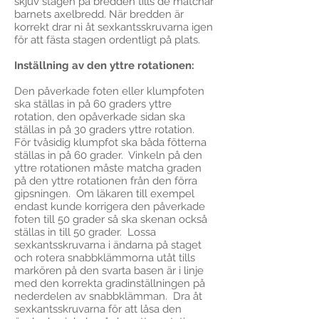
skjuv stagen på bredden tills de matchar
barnets axelbredd. När bredden är
korrekt drar ni åt sexkantsskruvarna igen
för att fästa stagen ordentligt på plats.
Inställning av den yttre rotationen:
Den påverkade foten eller klumpfoten
ska ställas in på 60 graders yttre
rotation, den opåverkade sidan ska
ställas in på 30 graders yttre rotation.
För tvåsidig klumpfot ska båda fötterna
ställas in på 60 grader. Vinkeln på den
yttre rotationen måste matcha graden
på den yttre rotationen från den förra
gipsningen. Om läkaren till exempel
endast kunde korrigera den påverkade
foten till 50 grader så ska skenan också
ställas in till 50 grader. Lossa
sexkantsskruvarna i ändarna på staget
och rotera snabbklämmorna utåt tills
markören på den svarta basen är i linje
med den korrekta gradinställningen på
nederdelen av snabbklämman. Dra åt
sexkantsskruvarna för att låsa den