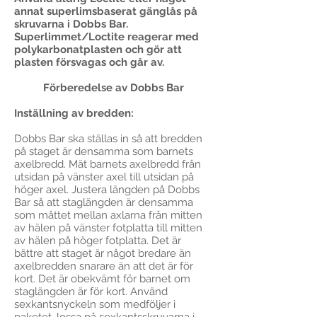
annat superlimsbaserat gänglås på
skruvarna i Dobbs Bar.
Superlimmet/Loctite reagerar med
polykarbonatplasten och gör att
plasten försvagas och går av.
Förberedelse av Dobbs Bar
Inställning av bredden:
Dobbs Bar ska ställas in så att bredden
på staget är densamma som barnets
axelbredd. Mät barnets axelbredd från
utsidan på vänster axel till utsidan på
höger axel. Justera längden på Dobbs
Bar så att staglängden är densamma
som måttet mellan axlarna från mitten
av hälen på vänster fotplatta till mitten
av hälen på höger fotplatta. Det är
bättre att staget är något bredare än
axelbredden snarare än att det är för
kort. Det är obekvämt för barnet om
staglängden är för kort. Använd
sexkantsnyckeln som medföljer i