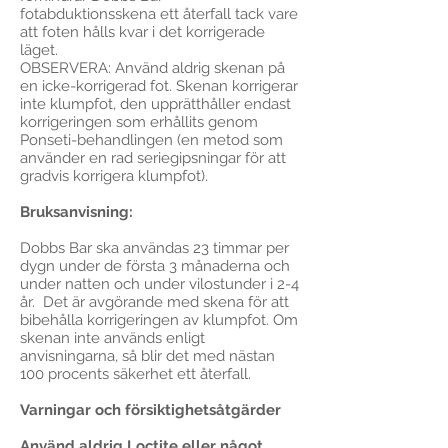
fotabduktionsskena ett återfall tack vare
att foten hålls kvar i det korrigerade
läget.
OBSERVERA: Använd aldrig skenan på
en icke-korrigerad fot. Skenan korrigerar
inte klumpfot, den upprätthåller endast
korrigeringen som erhållits genom
Ponseti-behandlingen (en metod som
använder en rad seriegipsningar för att
gradvis korrigera klumpfot).
Bruksanvisning:
Dobbs Bar ska användas 23 timmar per
dygn under de första 3 månaderna och
under natten och under vilostunder i 2-4
år. Det är avgörande med skena för att
bibehålla korrigeringen av klumpfot. Om
skenan inte används enligt
anvisningarna, så blir det med nästan
100 procents säkerhet ett återfall.
Varningar och försiktighetsåtgärder
Använd aldrig Loctite eller något