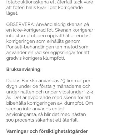
fotabduktionsskena ett återfall tack vare
att foten hålls kvar i det korrigerade
läget.
OBSERVERA: Använd aldrig skenan på
en icke-korrigerad fot. Skenan korrigerar
inte klumpfot, den upprätthåller endast
korrigeringen som erhållits genom
Ponseti-behandlingen (en metod som
använder en rad seriegipsningar för att
gradvis korrigera klumpfot).
Bruksanvisning:
Dobbs Bar ska användas 23 timmar per
dygn under de första 3 månaderna och
under natten och under vilostunder i 2-4
år. Det är avgörande med skena för att
bibehålla korrigeringen av klumpfot. Om
skenan inte används enligt
anvisningarna, så blir det med nästan
100 procents säkerhet ett återfall.
Varningar och försiktighetsåtgärder