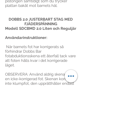
pistongen samtidigt som du trycker
plattan bakåt mot barnets häl.
DOBBS 2.0 JUSTERBART STAG MED
FJÄDERSPÄNNING
Modell SDCBMD 2.0 Liten och Reguljär
Användarinstruktioner:
När barnets fot har korrigerats så
förhindrar Dobbs Bar
fotabduktionsskena ett återfall tack vare
att foten hålls kvar i det korrigerade
läget.
OBSERVERA: Använd aldrig skenan på
en icke-korrigerad fot. Skenan korrigerar
inte klumpfot, den upprätthåller endast
korrigeringen som erhållits genom
Ponseti-behandlingen (en metod som
använder en rad seriegipsningar för att
gradvis korrigera klumpfot).
Bruksanvisning: