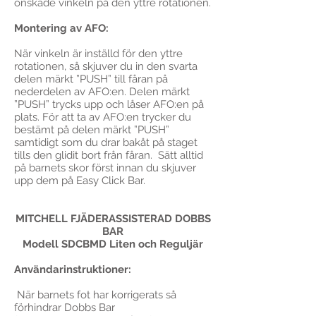
önskade vinkeln på den yttre rotationen.
Montering av AFO:
När vinkeln är inställd för den yttre
rotationen, så skjuver du in den svarta
delen märkt ”PUSH” till fåran på
nederdelen av AFO:en. Delen märkt
”PUSH” trycks upp och låser AFO:en på
plats. För att ta av AFO:en trycker du
bestämt på delen märkt ”PUSH”
samtidigt som du drar bakåt på staget
tills den glidit bort från fåran. Sätt alltid
på barnets skor först innan du skjuver
upp dem på Easy Click Bar.
MITCHELL FJÄDERASSISTERAD DOBBS
BAR
Modell SDCBMD Liten och Reguljär
Användarinstruktioner:
När barnets fot har korrigerats så
förhindrar Dobbs Bar