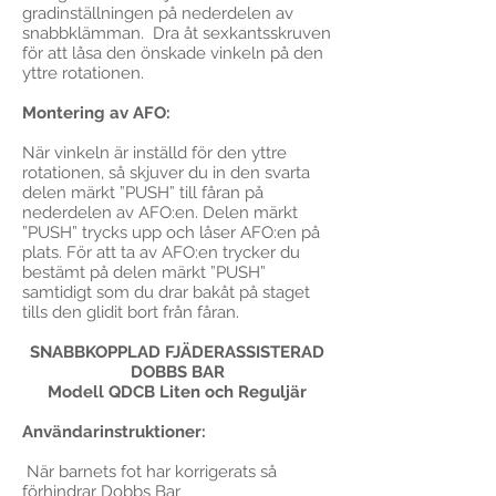
gradinställningen på nederdelen av
snabbklämman. Dra åt sexkantsskruven
för att låsa den önskade vinkeln på den
yttre rotationen.
Montering av AFO:
När vinkeln är inställd för den yttre
rotationen, så skjuver du in den svarta
delen märkt ”PUSH” till fåran på
nederdelen av AFO:en. Delen märkt
”PUSH” trycks upp och låser AFO:en på
plats. För att ta av AFO:en trycker du
bestämt på delen märkt ”PUSH”
samtidigt som du drar bakåt på staget
tills den glidit bort från fåran.
SNABBKOPPLAD FJÄDERASSISTERAD
DOBBS BAR
Modell QDCB Liten och Reguljär
Användarinstruktioner:
När barnets fot har korrigerats så
förhindrar Dobbs Bar