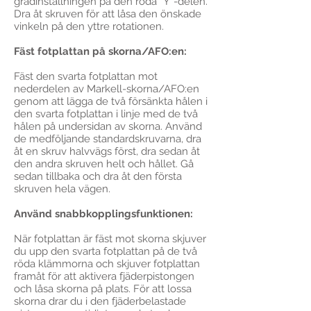
gradinställningen på den röda ”Y”-delen.
Dra åt skruven för att låsa den önskade
vinkeln på den yttre rotationen.
Fäst fotplattan på skorna/AFO:en:
Fäst den svarta fotplattan mot
nederdelen av Markell-skorna/AFO:en
genom att lägga de två försänkta hålen i
den svarta fotplattan i linje med de två
hålen på undersidan av skorna. Använd
de medföljande standardskruvarna, dra
åt en skruv halvvägs först, dra sedan åt
den andra skruven helt och hållet. Gå
sedan tillbaka och dra åt den första
skruven hela vägen.
Använd snabbkopplingsfunktionen:
När fotplattan är fäst mot skorna skjuver
du upp den svarta fotplattan på de två
röda klämmorna och skjuver fotplattan
framåt för att aktivera fjäderpistongen
och låsa skorna på plats. För att lossa
skorna drar du i den fjäderbelastade