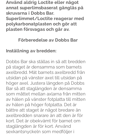
Använd aldrig Loctite eller något
annat superlimsbaserat gänglås på
skruvarna i Dobbs Bar.
Superlimmet/Loctite reagerar med
polykarbonatplasten och gör att
plasten försvagas och går av.
Förberedelse av Dobbs Bar
Inställning av bredden:
Dobbs Bar ska ställas in så att bredden
på staget är densamma som barnets
axelbredd. Mät barnets axelbredd från
utsidan på vänster axel till utsidan på
höger axel. Justera längden på Dobbs
Bar så att staglängden är densamma
som måttet mellan axlarna från mitten
av hälen på vänster fotplatta till mitten
av hälen på höger fotplatta. Det är
bättre att staget är något bredare än
axelbredden snarare än att den är för
kort. Det är obekvämt för barnet om
staglängden är för kort. Använd
sexkantsnyckeln som medföljer i