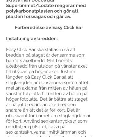
skruvarna i Dobbs Bar.
Superlimmet/Loctite reagerar med
polykarbonatplasten och gör att
plasten försvagas och går av.
Förberedelse av Easy Click Bar
Inställning av bredden:
Easy Click Bar ska ställas in så att
bredden på staget är densamma som
barnets axelbredd. Mät barnets
axelbredd från utsidan på vänster axel
till utsidan på höger axel. Justera
längden på Easy Click Bar så att
staglängden är densamma som måttet
mellan axlarna från mitten av hälen på
vänster fotplatta till mitten av hälen på
höger fotplatta. Det är bättre att staget
är något bredare än axelbredden
snarare än att det är för kort. Det är
obekvämt för barnet om staglängden är
för kort. Använd sexkantsnyckeln som
medföljer i paketet, lossa på
sexkantsskruvarna i mittklämman och