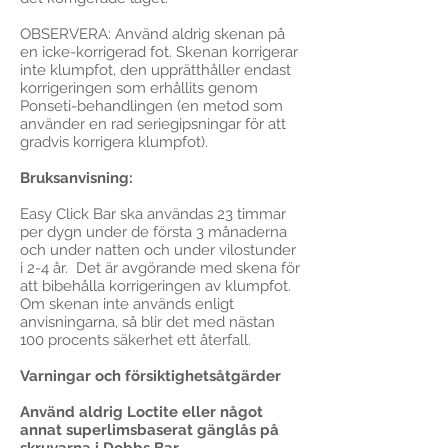
OBSERVERA: Använd aldrig skenan på
en icke-korrigerad fot. Skenan korrigerar
inte klumpfot, den upprätthåller endast
korrigeringen som erhållits genom
Ponseti-behandlingen (en metod som
använder en rad seriegipsningar för att
gradvis korrigera klumpfot).
Bruksanvisning:
Easy Click Bar ska användas 23 timmar
per dygn under de första 3 månaderna
och under natten och under vilostunder
i 2-4 år. Det är avgörande med skena för
att bibehålla korrigeringen av klumpfot.
Om skenan inte används enligt
anvisningarna, så blir det med nästan
100 procents säkerhet ett återfall.
Varningar och försiktighetsåtgärder
Använd aldrig Loctite eller något
annat superlimsbaserat gänglås på