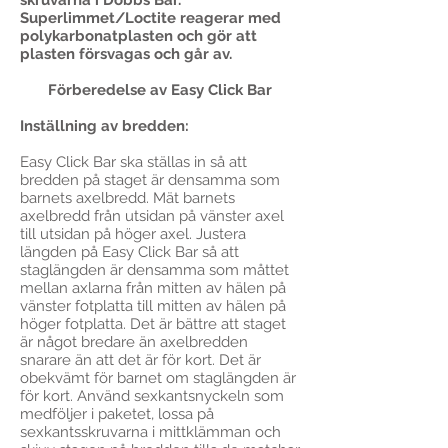
skruvarna i Dobbs Bar.
Superlimmet/Loctite reagerar med
polykarbonatplasten och gör att
plasten försvagas och går av.
Förberedelse av Easy Click Bar
Inställning av bredden:
Easy Click Bar ska ställas in så att
bredden på staget är densamma som
barnets axelbredd. Mät barnets
axelbredd från utsidan på vänster axel
till utsidan på höger axel. Justera
längden på Easy Click Bar så att
staglängden är densamma som måttet
mellan axlarna från mitten av hälen på
vänster fotplatta till mitten av hälen på
höger fotplatta. Det är bättre att staget
är något bredare än axelbredden
snarare än att det är för kort. Det är
obekvämt för barnet om staglängden är
för kort. Använd sexkantsnyckeln som
medföljer i paketet, lossa på
sexkantsskruvarna i mittklämman och