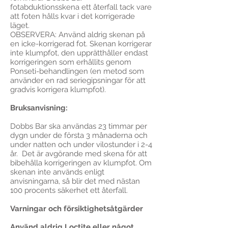
fotabduktionsskena ett återfall tack vare
att foten hålls kvar i det korrigerade
läget.
OBSERVERA: Använd aldrig skenan på
en icke-korrigerad fot. Skenan korrigerar
inte klumpfot, den upprätthåller endast
korrigeringen som erhållits genom
Ponseti-behandlingen (en metod som
använder en rad seriegipsningar för att
gradvis korrigera klumpfot).
Bruksanvisning:
Dobbs Bar ska användas 23 timmar per
dygn under de första 3 månaderna och
under natten och under vilostunder i 2-4
år. Det är avgörande med skena för att
bibehålla korrigeringen av klumpfot. Om
skenan inte används enligt
anvisningarna, så blir det med nästan
100 procents säkerhet ett återfall.
Varningar och försiktighetsåtgärder
Använd aldrig Loctite eller något