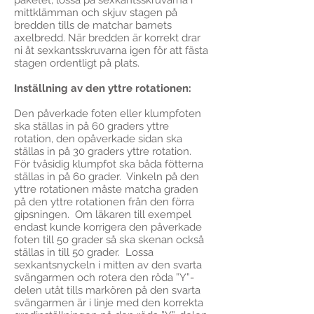
paketet, lossa på sexkantsskruvarna i
mittklämman och skjuv stagen på
bredden tills de matchar barnets
axelbredd. När bredden är korrekt drar
ni åt sexkantsskruvarna igen för att fästa
stagen ordentligt på plats.
Inställning av den yttre rotationen:
Den påverkade foten eller klumpfoten
ska ställas in på 60 graders yttre
rotation, den opåverkade sidan ska
ställas in på 30 graders yttre rotation.
För tvåsidig klumpfot ska båda fötterna
ställas in på 60 grader. Vinkeln på den
yttre rotationen måste matcha graden
på den yttre rotationen från den förra
gipsningen. Om läkaren till exempel
endast kunde korrigera den påverkade
foten till 50 grader så ska skenan också
ställas in till 50 grader. Lossa
sexkantsnyckeln i mitten av den svarta
svängarmen och rotera den röda ”Y”-
delen utåt tills markören på den svarta
svängarmen är i linje med den korrekta