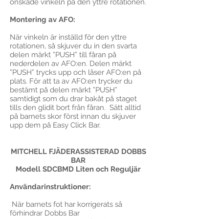
önskade vinkeln på den yttre rotationen.
Montering av AFO:
När vinkeln är inställd för den yttre
rotationen, så skjuver du in den svarta
delen märkt ”PUSH” till fåran på
nederdelen av AFO:en. Delen märkt
”PUSH” trycks upp och låser AFO:en på
plats. För att ta av AFO:en trycker du
bestämt på delen märkt ”PUSH”
samtidigt som du drar bakåt på staget
tills den glidit bort från fåran. Sätt alltid
på barnets skor först innan du skjuver
upp dem på Easy Click Bar.
MITCHELL FJÄDERASSISTERAD DOBBS
BAR
Modell SDCBMD Liten och Reguljär
Användarinstruktioner:
När barnets fot har korrigerats så
förhindrar Dobbs Bar