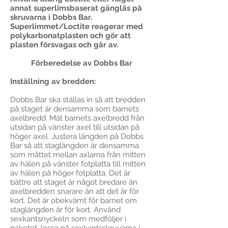
annat superlimsbaserat gänglås på
skruvarna i Dobbs Bar.
Superlimmet/Loctite reagerar med
polykarbonatplasten och gör att
plasten försvagas och går av.
Förberedelse av Dobbs Bar
Inställning av bredden:
Dobbs Bar ska ställas in så att bredden
på staget är densamma som barnets
axelbredd. Mät barnets axelbredd från
utsidan på vänster axel till utsidan på
höger axel. Justera längden på Dobbs
Bar så att staglängden är densamma
som måttet mellan axlarna från mitten
av hälen på vänster fotplatta till mitten
av hälen på höger fotplatta. Det är
bättre att staget är något bredare än
axelbredden snarare än att det är för
kort. Det är obekvämt för barnet om
staglängden är för kort. Använd
sexkantsnyckeln som medföljer i