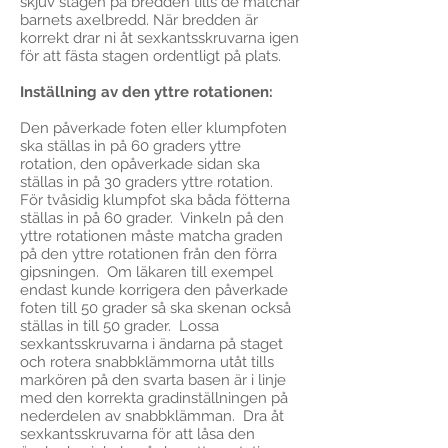
skjuv stagen på bredden tills de matchar
barnets axelbredd. När bredden är
korrekt drar ni åt sexkantsskruvarna igen
för att fästa stagen ordentligt på plats.
Inställning av den yttre rotationen:
Den påverkade foten eller klumpfoten
ska ställas in på 60 graders yttre
rotation, den opåverkade sidan ska
ställas in på 30 graders yttre rotation.
För tvåsidig klumpfot ska båda fötterna
ställas in på 60 grader. Vinkeln på den
yttre rotationen måste matcha graden
på den yttre rotationen från den förra
gipsningen. Om läkaren till exempel
endast kunde korrigera den påverkade
foten till 50 grader så ska skenan också
ställas in till 50 grader. Lossa
sexkantsskruvarna i ändarna på staget
och rotera snabbklämmorna utåt tills
markören på den svarta basen är i linje
med den korrekta gradinställningen på
nederdelen av snabbklämman. Dra åt
sexkantsskruvarna för att låsa den