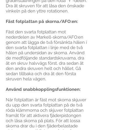
gradinställningen på den röda ”Y”-delen.
Dra åt skruven för att låsa den önskade
vinkeln på den yttre rotationen.
Fäst fotplattan på skorna/AFO:en:
Fäst den svarta fotplattan mot
nederdelen av Markell-skorna/AFO:en
genom att lägga de två försänkta hålen i
den svarta fotplattan i linje med de två
hålen på undersidan av skorna. Använd
de medföljande standardskruvarna, dra
åt en skruv halvvägs först, dra sedan åt
den andra skruven helt och hållet. Gå
sedan tillbaka och dra åt den första
skruven hela vägen.
Använd snabbkopplingsfunktionen:
När fotplattan är fäst mot skorna skjuver
du upp den svarta fotplattan på de två
röda klämmorna och skjuver fotplattan
framåt för att aktivera fjäderpistongen
och låsa skorna på plats. För att lossa
skorna drar du i den fjäderbelastade