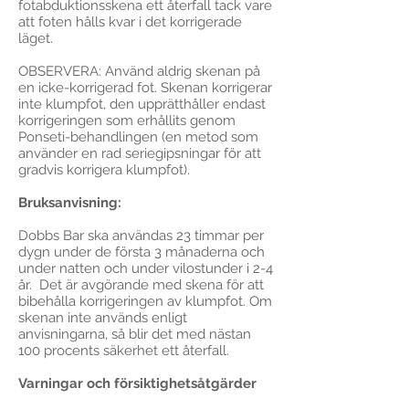
fotabduktionsskena ett återfall tack vare
att foten hålls kvar i det korrigerade
läget.
OBSERVERA: Använd aldrig skenan på
en icke-korrigerad fot. Skenan korrigerar
inte klumpfot, den upprätthåller endast
korrigeringen som erhållits genom
Ponseti-behandlingen (en metod som
använder en rad seriegipsningar för att
gradvis korrigera klumpfot).
Bruksanvisning:
Dobbs Bar ska användas 23 timmar per
dygn under de första 3 månaderna och
under natten och under vilostunder i 2-4
år. Det är avgörande med skena för att
bibehålla korrigeringen av klumpfot. Om
skenan inte används enligt
anvisningarna, så blir det med nästan
100 procents säkerhet ett återfall.
Varningar och försiktighetsåtgärder