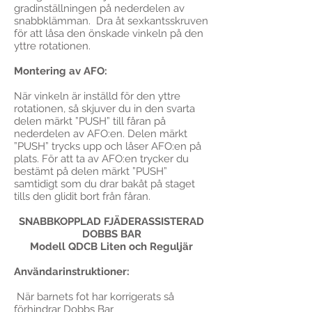
gradinställningen på nederdelen av
snabbklämman. Dra åt sexkantsskruven
för att låsa den önskade vinkeln på den
yttre rotationen.
Montering av AFO:
När vinkeln är inställd för den yttre
rotationen, så skjuver du in den svarta
delen märkt ”PUSH” till fåran på
nederdelen av AFO:en. Delen märkt
”PUSH” trycks upp och låser AFO:en på
plats. För att ta av AFO:en trycker du
bestämt på delen märkt ”PUSH”
samtidigt som du drar bakåt på staget
tills den glidit bort från fåran.
SNABBKOPPLAD FJÄDERASSISTERAD
DOBBS BAR
Modell QDCB Liten och Reguljär
Användarinstruktioner:
När barnets fot har korrigerats så
förhindrar Dobbs Bar