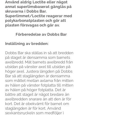
Använd aldrig Loctite eller något
annat superlimsbaserat gänglås på
skruvarna i Dobbs Bar.
Superlimmet/Loctite reagerar med
polykarbonatplasten och gör att
plasten försvagas och går av.
Förberedelse av Dobbs Bar
Inställning av bredden:
Dobbs Bar ska ställas in så att bredden
på staget är densamma som barnets
axelbredd. Mät barnets axelbredd från
utsidan på vänster axel till utsidan på
höger axel. Justera längden på Dobbs
Bar så att staglängden är densamma
som måttet mellan axlarna från mitten
av hälen på vänster fotplatta till mitten
av hälen på höger fotplatta. Det är
bättre att staget är något bredare än
axelbredden snarare än att den är för
kort. Det är obekvämt för barnet om
staglängden är för kort. Använd
sexkantsnyckeln som medföljer i