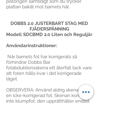
pistongen samtidigt som du trycker
plattan bakåt mot barnets häl.
DOBBS 2.0 JUSTERBART STAG MED
FJÄDERSPÄNNING
Modell SDCBMD 2.0 Liten och Reguljär
Användarinstruktioner:
När barnets fot har korrigerats så
förhindrar Dobbs Bar
fotabduktionsskena ett återfall tack vare
att foten hålls kvar i det korrigerade
läget.
OBSERVERA: Använd aldrig skenan på
en icke-korrigerad fot. Skenan korrigerar
inte klumpfot, den upprätthåller endast
korrigeringen som erhållits genom
Ponseti-behandlingen (en metod som
använder en rad seriegipsningar för att
gradvis korrigera klumpfot).
Bruksanvisning: