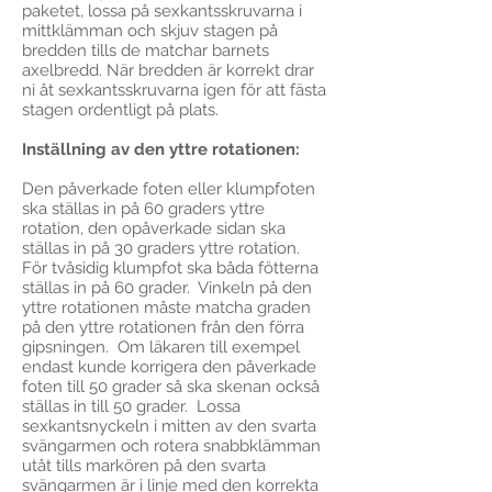
paketet, lossa på sexkantsskruvarna i
mittklämman och skjuv stagen på
bredden tills de matchar barnets
axelbredd. När bredden är korrekt drar
ni åt sexkantsskruvarna igen för att fästa
stagen ordentligt på plats.
Inställning av den yttre rotationen:
Den påverkade foten eller klumpfoten
ska ställas in på 60 graders yttre
rotation, den opåverkade sidan ska
ställas in på 30 graders yttre rotation.
För tvåsidig klumpfot ska båda fötterna
ställas in på 60 grader. Vinkeln på den
yttre rotationen måste matcha graden
på den yttre rotationen från den förra
gipsningen. Om läkaren till exempel
endast kunde korrigera den påverkade
foten till 50 grader så ska skenan också
ställas in till 50 grader. Lossa
sexkantsnyckeln i mitten av den svarta
svängarmen och rotera snabbklämman
utåt tills markören på den svarta
svängarmen är i linje med den korrekta