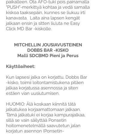
paikalleen. Ota AFO-tuki pois painamalla
"PUSH"-merkittyä kohtaa ja vedä samalla
kiskoa taaksepäin, kunnes se liukuu irti
kanavasta. Laita aina lapsen kengät
jalkaan ensin ja sitten liu’uta ne Easy
Click MD Bar -kiskolle.
MITCHELLIN JOUSIAVUSTEINEN
DOBBS BAR -KISKO
Malli SDCBMD Pieni ja Perus
Käyttöaiheet:
Kun lapsesi jalka on korjattu, Dobbs Bar
-kisko, toimii loitontamistukena pitäen
jalkaa korjatussa asennossa ja siten
estäen vian uusiutumisen.
HUOMIO: Älä koskaan kiinnitä tätä
jalkatukea korjaamattomaan jalkaan.
Tämä jalkatuki ei korjaa kampurajalkaa,
sillä se vain säilyttää Ponsetin
hoitomenetelmällä saavutetun jalan
korjatun asennon (Ponsetin-