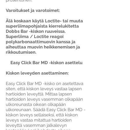
prosenttinen.
Varoitukset ja varotoimet:
Älä koskaan käytä Loctite- tai muuta
superliimapohjaista kierrelukitetta
Dobbs Bar -kiskon ruuveissa.
Superliima / Loctite reagoi
polykarbonaattimuovin kanssa ja
aiheuttaa muovin heikkenemisen ja
rikkoutumisen.
Easy Click Bar MD -kiskon asettelu
Kiskon leveyden asettaminen:
Easy Click Bar MD -kisko on asetettava
siten, että kiskon leveys vastaa lapsen
hartioiden leveyttä. Mittaa lapsen
hartioiden leveys vasemman olkapään
ulkoreunasta oikean olkapään
ulkoreunaan. Säädä Easy Click Bar MD -
kiskon leveys sellaiseksi, että kiskon
leveys vastaa mitattua hartioiden
leveyttä vasemman jalkalevyn