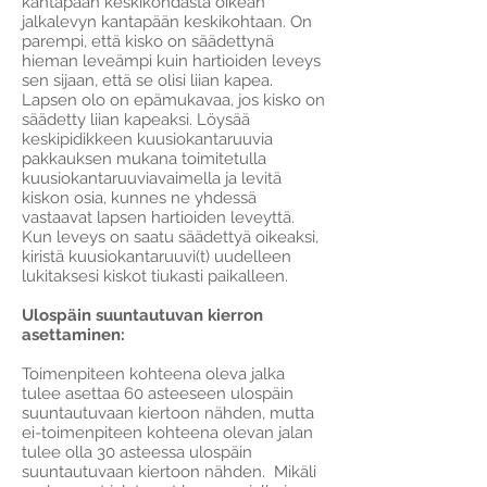
kantapään keskikohdasta oikean
jalkalevyn kantapään keskikohtaan. On
parempi, että kisko on säädettynä
hieman leveämpi kuin hartioiden leveys
sen sijaan, että se olisi liian kapea.
Lapsen olo on epämukavaa, jos kisko on
säädetty liian kapeaksi. Löysää
keskipidikkeen kuusiokantaruuvia
pakkauksen mukana toimitetulla
kuusiokantaruuviavaimella ja levitä
kiskon osia, kunnes ne yhdessä
vastaavat lapsen hartioiden leveyttä.
Kun leveys on saatu säädettyä oikeaksi,
kiristä kuusiokantaruuvi(t) uudelleen
lukitaksesi kiskot tiukasti paikalleen.
Ulospäin suuntautuvan kierron
asettaminen:
Toimenpiteen kohteena oleva jalka
tulee asettaa 60 asteeseen ulospäin
suuntautuvaan kiertoon nähden, mutta
ei-toimenpiteen kohteena olevan jalan
tulee olla 30 asteessa ulospäin
suuntautuvaan kiertoon nähden. Mikäli