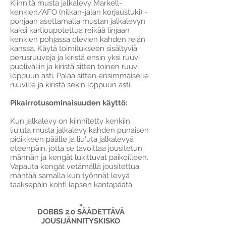
Kiinnitä musta jalkalevy Markell-
kenkien/AFO (nilkan-jalan korjaustuki) -
pohjaan asettamalla mustan jalkalevyn
kaksi kartioupotettua reikää linjaan
kenkien pohjassa olevien kahden reiän
kanssa. Käytä toimitukseen sisältyviä
perusruuveja ja kiristä ensin yksi ruuvi
puoliväliin ja kiristä sitten toinen ruuvi
loppuun asti. Palaa sitten ensimmäiselle
ruuville ja kiristä sekin loppuun asti.
Pikairrotusominaisuuden käyttö:
Kun jalkalevy on kiinnitetty kenkiin,
liu'uta musta jalkalevy kahden punaisen
pidikkeen päälle ja liu'uta jalkalevyä
eteenpäin, jotta se tavoittaa jousitetun
männän ja kengät lukittuvat paikoilleen.
Vapauta kengät vetämällä jousitettua
mäntää samalla kun työnnät levyä
taaksepäin kohti lapsen kantapäätä.
„
DOBBS 2.0 SÄÄDETTÄVÄ
JOUSIJÄNNITYSKISKO