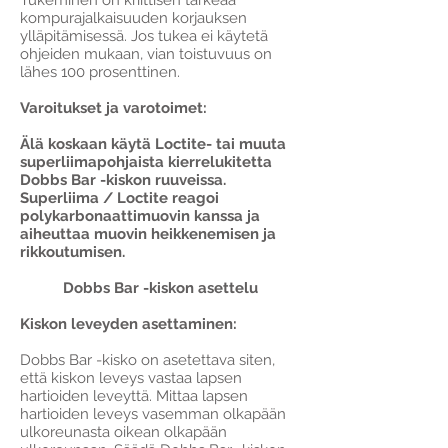
Tukeminen on kriittisen tärkeää
kompurajalkaisuuden korjauksen
ylläpitämisessä. Jos tukea ei käytetä
ohjeiden mukaan, vian toistuvuus on
lähes 100 prosenttinen.
Varoitukset ja varotoimet:
Älä koskaan käytä Loctite- tai muuta
superliimapohjaista kierrelukitetta
Dobbs Bar -kiskon ruuveissa.
Superliima / Loctite reagoi
polykarbonaattimuovin kanssa ja
aiheuttaa muovin heikkenemisen ja
rikkoutumisen.
Dobbs Bar -kiskon asettelu
Kiskon leveyden asettaminen:
Dobbs Bar -kisko on asetettava siten,
että kiskon leveys vastaa lapsen
hartioiden leveyttä. Mittaa lapsen
hartioiden leveys vasemman olkapään
ulkoreunasta oikean olkapään