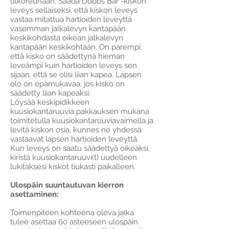
ulkoreunaan. Säädä Dobbs Bar -kiskon
leveys sellaiseksi, että kiskon leveys
vastaa mitattua hartioiden leveyttä
vasemman jalkalevyn kantapään
keskikohdasta oikean jalkalevyn
kantapään keskikohtaan. On parempi,
että kisko on säädettynä hieman
leveämpi kuin hartioiden leveys sen
sijaan, että se olisi liian kapea. Lapsen
olo on epämukavaa, jos kisko on
säädetty liian kapeaksi.
Löysää keskipidikkeen
kuusiokantaruuvia pakkauksen mukana
toimitetulla kuusiokantaruuviavaimella ja
levitä kiskon osia, kunnes ne yhdessä
vastaavat lapsen hartioiden leveyttä.
Kun leveys on saatu säädettyä oikeaksi,
kiristä kuusiokantaruuvi(t) uudelleen
lukitaksesi kiskot tiukasti paikalleen.
Ulospäin suuntautuvan kierron
asettaminen:
Toimenpiteen kohteena oleva jalka
tulee asettaa 60 asteeseen ulospäin