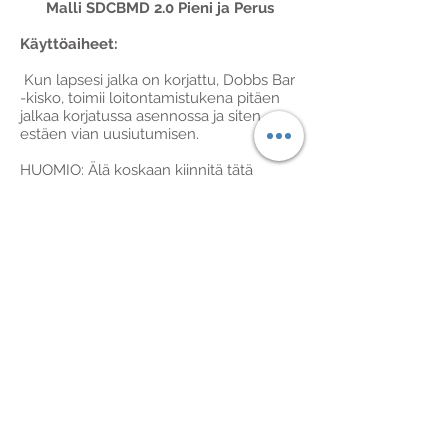
Malli SDCBMD 2.0 Pieni ja Perus
Käyttöaiheet:
Kun lapsesi jalka on korjattu, Dobbs Bar
-kisko, toimii loitontamistukena pitäen
jalkaa korjatussa asennossa ja siten
estäen vian uusiutumisen.
HUOMIO: Älä koskaan kiinnitä tätä
jalkatukea korjaamattomaan jalkaan.
Tämä jalkatuki ei korjaa kampurajalkaa,
sillä se vain säilyttää Ponsetin
hoitomenetelmällä saavutetun jalan
korjatun asennon (Ponsetin-
menetelmässä sovelletaan kipsitysten
sarjaa, jolla kampurajalkaisuus vähitellen
korjataan).
Käyttöohjeet:
Dobbs Bar -kiskoa tulee käyttää 23
tuntia vuorokaudessa ensimmäisten
kolmen kuukauden ajan, ja sen jälkeen
öisin ja torkkujen yhteydessä 2-4 vuotta.