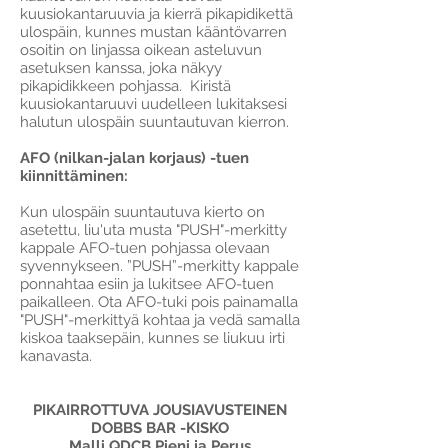
kuusiokantaruuvia ja kierrä pikapidikettä
ulospäin, kunnes mustan kääntövarren
osoitin on linjassa oikean asteluvun
asetuksen kanssa, joka näkyy
pikapidikkeen pohjassa. Kiristä
kuusiokantaruuvi uudelleen lukitaksesi
halutun ulospäin suuntautuvan kierron.
AFO (nilkan-jalan korjaus) -tuen
kiinnittäminen:
Kun ulospäin suuntautuva kierto on
asetettu, liu'uta musta "PUSH"-merkitty
kappale AFO-tuen pohjassa olevaan
syvennykseen. ”PUSH”-merkitty kappale
ponnahtaa esiin ja lukitsee AFO-tuen
paikalleen. Ota AFO-tuki pois painamalla
"PUSH"-merkittyä kohtaa ja vedä samalla
kiskoa taaksepäin, kunnes se liukuu irti
kanavasta.
PIKAIRROTTUVA JOUSIAVUSTEINEN
DOBBS BAR -KISKO
Malli QDCB Pieni ja Perus