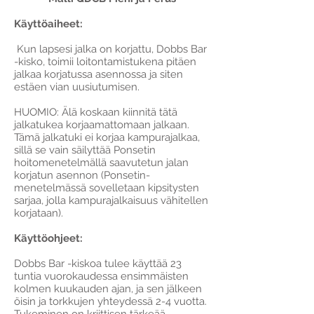
Käyttöaiheet:
Kun lapsesi jalka on korjattu, Dobbs Bar
-kisko, toimii loitontamistukena pitäen
jalkaa korjatussa asennossa ja siten
estäen vian uusiutumisen.
HUOMIO: Älä koskaan kiinnitä tätä
jalkatukea korjaamattomaan jalkaan.
Tämä jalkatuki ei korjaa kampurajalkaa,
sillä se vain säilyttää Ponsetin
hoitomenetelmällä saavutetun jalan
korjatun asennon (Ponsetin-
menetelmässä sovelletaan kipsitysten
sarjaa, jolla kampurajalkaisuus vähitellen
korjataan).
Käyttöohjeet:
Dobbs Bar -kiskoa tulee käyttää 23
tuntia vuorokaudessa ensimmäisten
kolmen kuukauden ajan, ja sen jälkeen
öisin ja torkkujen yhteydessä 2-4 vuotta.