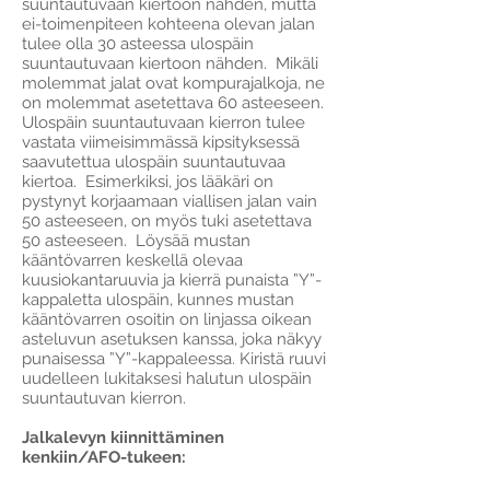
suuntautuvaan kiertoon nähden, mutta
ei-toimenpiteen kohteena olevan jalan
tulee olla 30 asteessa ulospäin
suuntautuvaan kiertoon nähden. Mikäli
molemmat jalat ovat kompurajalkoja, ne
on molemmat asetettava 60 asteeseen.
Ulospäin suuntautuvaan kierron tulee
vastata viimeisimmässä kipsityksessä
saavutettua ulospäin suuntautuvaa
kiertoa. Esimerkiksi, jos lääkäri on
pystynyt korjaamaan viallisen jalan vain
50 asteeseen, on myös tuki asetettava
50 asteeseen. Löysää mustan
kääntövarren keskellä olevaa
kuusiokantaruuvia ja kierrä punaista ”Y”-
kappaletta ulospäin, kunnes mustan
kääntövarren osoitin on linjassa oikean
asteluvun asetuksen kanssa, joka näkyy
punaisessa ”Y”-kappaleessa. Kiristä ruuvi
uudelleen lukitaksesi halutun ulospäin
suuntautuvan kierron.
Jalkalevyn kiinnittäminen
kenkiin/AFO-tukeen: