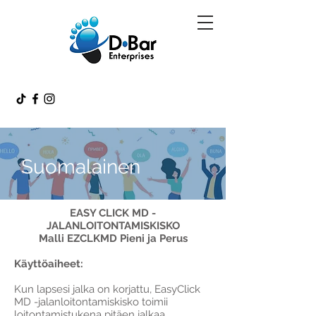
Suomalainen
EASY CLICK MD -
JALANLOITONTAMISKISKO
Malli EZCLKMD Pieni ja Perus
Käyttöaiheet:
Kun lapsesi jalka on korjattu, EasyClick
MD -jalanloitontamiskisko toimii
loitontamistukena pitäen jalkaa