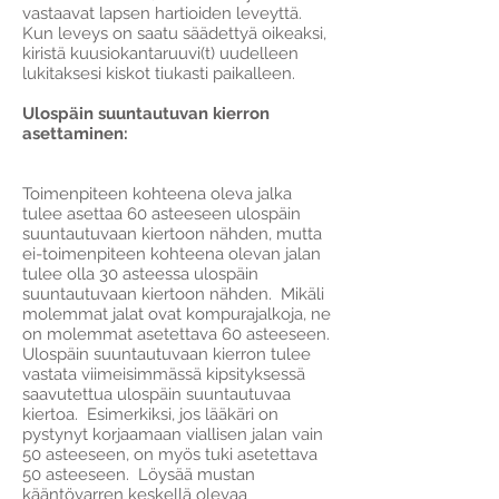
vastaavat lapsen hartioiden leveyttä.
Kun leveys on saatu säädettyä oikeaksi,
kiristä kuusiokantaruuvi(t) uudelleen
lukitaksesi kiskot tiukasti paikalleen.
Ulospäin suuntautuvan kierron
asettaminen:
Toimenpiteen kohteena oleva jalka
tulee asettaa 60 asteeseen ulospäin
suuntautuvaan kiertoon nähden, mutta
ei-toimenpiteen kohteena olevan jalan
tulee olla 30 asteessa ulospäin
suuntautuvaan kiertoon nähden. Mikäli
molemmat jalat ovat kompurajalkoja, ne
on molemmat asetettava 60 asteeseen.
Ulospäin suuntautuvaan kierron tulee
vastata viimeisimmässä kipsityksessä
saavutettua ulospäin suuntautuvaa
kiertoa. Esimerkiksi, jos lääkäri on
pystynyt korjaamaan viallisen jalan vain
50 asteeseen, on myös tuki asetettava
50 asteeseen. Löysää mustan
kääntövarren keskellä olevaa