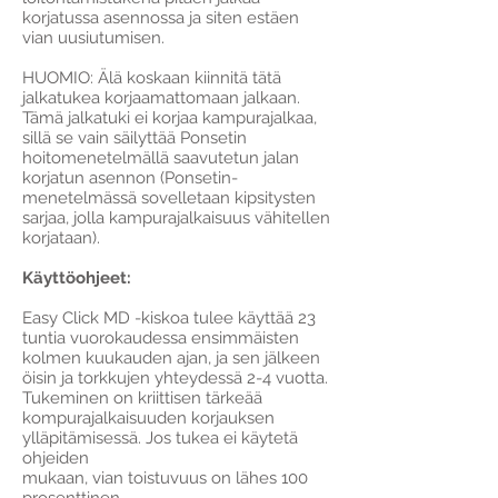
korjatussa asennossa ja siten estäen
vian uusiutumisen.
HUOMIO: Älä koskaan kiinnitä tätä
jalkatukea korjaamattomaan jalkaan.
Tämä jalkatuki ei korjaa kampurajalkaa,
sillä se vain säilyttää Ponsetin
hoitomenetelmällä saavutetun jalan
korjatun asennon (Ponsetin-
menetelmässä sovelletaan kipsitysten
sarjaa, jolla kampurajalkaisuus vähitellen
korjataan).
Käyttöohjeet:
Easy Click MD -kiskoa tulee käyttää 23
tuntia vuorokaudessa ensimmäisten
kolmen kuukauden ajan, ja sen jälkeen
öisin ja torkkujen yhteydessä 2-4 vuotta.
Tukeminen on kriittisen tärkeää
kompurajalkaisuuden korjauksen
ylläpitämisessä. Jos tukea ei käytetä
ohjeiden
mukaan, vian toistuvuus on lähes 100