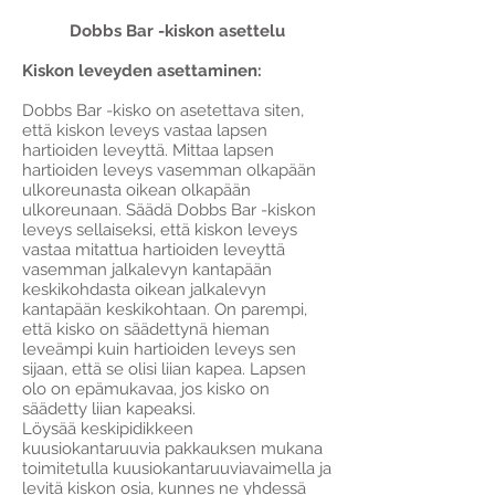
Dobbs Bar -kiskon asettelu
Kiskon leveyden asettaminen:
Dobbs Bar -kisko on asetettava siten,
että kiskon leveys vastaa lapsen
hartioiden leveyttä. Mittaa lapsen
hartioiden leveys vasemman olkapään
ulkoreunasta oikean olkapään
ulkoreunaan. Säädä Dobbs Bar -kiskon
leveys sellaiseksi, että kiskon leveys
vastaa mitattua hartioiden leveyttä
vasemman jalkalevyn kantapään
keskikohdasta oikean jalkalevyn
kantapään keskikohtaan. On parempi,
että kisko on säädettynä hieman
leveämpi kuin hartioiden leveys sen
sijaan, että se olisi liian kapea. Lapsen
olo on epämukavaa, jos kisko on
säädetty liian kapeaksi.
Löysää keskipidikkeen
kuusiokantaruuvia pakkauksen mukana
toimitetulla kuusiokantaruuviavaimella ja
levitä kiskon osia, kunnes ne yhdessä