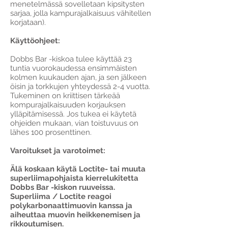
menetelmässä sovelletaan kipsitysten
sarjaa, jolla kampurajalkaisuus vähitellen
korjataan).
Käyttöohjeet:
Dobbs Bar -kiskoa tulee käyttää 23
tuntia vuorokaudessa ensimmäisten
kolmen kuukauden ajan, ja sen jälkeen
öisin ja torkkujen yhteydessä 2-4 vuotta.
Tukeminen on kriittisen tärkeää
kompurajalkaisuuden korjauksen
ylläpitämisessä. Jos tukea ei käytetä
ohjeiden mukaan, vian toistuvuus on
lähes 100 prosenttinen.
Varoitukset ja varotoimet:
Älä koskaan käytä Loctite- tai muuta
superliimapohjaista kierrelukitetta
Dobbs Bar -kiskon ruuveissa.
Superliima / Loctite reagoi
polykarbonaattimuovin kanssa ja
aiheuttaa muovin heikkenemisen ja
rikkoutumisen.