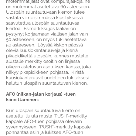
molemmat jalat ovat kompurajalkoja, ne
on molemmat asetettava 60 asteeseen.
Ulospäin suuntautuvaan kierron tulee
vastata viimeisimmässä kipsityksessä
saavutettua ulospäin suuntautuvaa
kiertoa. Esimerkiksi, jos lääkäri on
pystynyt korjaamaan viallisen jalan vain
50 asteeseen, on myös tuki asetettava
50 asteeseen. Löysää kiskon päossä
olevia kuusiokantaruuveja ja kierrä
pikapidikettä ulospäin, kunnes mustalle
alustalle merkitty osoitin on linjassa
oikean asteluvun asetuksen kanssa, joka
näkyy pikapidikkeen pohjassa. Kiristä
kuusiokantaruuvit uudelleen lukitaksesi
halutun ulospäin suuntautuvan kierron.
AFO (nilkan-jalan korjaus) -tuen
kiinnittäminen:
Kun ulospäin suuntautuva kierto on
asetettu, liu'uta musta "PUSH"-merkitty
kappale AFO-tuen pohjassa olevaan
syvennykseen. ”PUSH”-merkitty kappale
ponnahtaa esiin ja lukitsee AFO-tuen