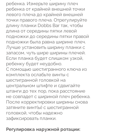
ребенка. Измерьте ширину плеч
ребенка от крайней внешней точки
левого плеча до крайней внешней
точки правого плеча. Отрегулируйте
длину планки Dobbs Bar так, чтобы
длина от середины пятки левой
подножки до середины пятки правой
подножки была равна ширине плеч.
Лучше установить ширину планки с
запасом, чуть шире ширины плечей.
Если планка будет слишком узкой,
ребенку будет неудобно.
С помощью шестигранного ключа из
комплекта ослабьте винты с
шестигранной головкой на
центральном штифте и сдвигайте
штанги до тех пор, пока расстояние
не совпадет с шириной плеч ребенка.
После корректировки ширины снова
затяните винт(ы) с шестигранной
головкой, чтобы надежно
зафиксировать планки.
Регулировка наружной ротации: