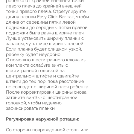
ребенка от крайней внешней точки
левого плеча до крайней внешней
точки правого плеча. Отрегулируйте
длину планки Easy Click Bar так, чтобы
длина от середины пятки левой
подножки до середины пятки правой
подножки была равна ширине плеч.
Лучше установить ширину планки с
запасом, чуть шире ширины плечей.
Если планка будет слишком узкой,
ребенку будет неудобно.
С помощью шестигранного ключа из
комплекта ослабьте винты с
шестигранной головкой на
центральном штифте и сдвигайте
штанги до тех пор, пока расстояние
не совпадет с шириной плеч ребенка.
После корректировки ширины снова
затяните винт(ы) с шестигранной
головкой, чтобы надежно
зафиксировать планки.
Регулировка наружной ротации:
Со стороны поврежденной стопы или