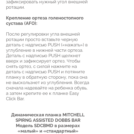
зафиксировать нужный угол внешней
ротации.
Крепление ортеза голеностопного
сустава (AFO):
После регулировки угла внешней
ротации просто вставьте черную
деталь с надписью PUSH («нажать») в
углубление в нижней части ортеза.
Деталь с надписью PUSH щелкнет
вверх и зафиксирует ортез. Чтобы
снять ортез, с силой нажмите на
деталь с надписью PUSH и потяните
планку в обратную сторону, пока она
не выскользнет из углубления. Всегда
сначала надевайте на ребенка обувь,
а затем крепите ее к планке Easy
Click Bar.
Динамическая планка MITCHELL
SPIRNG ASSISTED DOBBS BAR
Модель SDCBMD в размерах
«малый» и «стандартный»