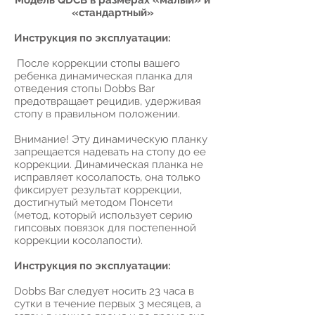
Модель QDCB в размерах «малый» и
«стандартный»
Инструкция по эксплуатации:
После коррекции стопы вашего
ребенка динамическая планка для
отведения стопы Dobbs Bar
предотвращает рецидив, удерживая
стопу в правильном положении.
Внимание! Эту динамическую планку
запрещается надевать на стопу до ее
коррекции. Динамическая планка не
исправляет косолапость, она только
фиксирует результат коррекции,
достигнутый методом Понсети
(метод, который использует серию
гипсовых повязок для постепенной
коррекции косолапости).
Инструкция по эксплуатации:
Dobbs Bar следует носить 23 часа в
сутки в течение первых 3 месяцев, а