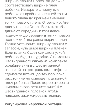
Ширина планки Dobbs Bar должна
соответствовать ширине плеч
ребенка. Измерьте ширину плеч
ребенка от крайней внешней точки
левого плеча до крайней внешней
точки правого плеча. Отрегулируйте
длину планки Dobbs Bar так, чтобы
длина от середины пятки левой
подножки до середины пятки правой
подножки была равна ширине плеч.
Лучше установить ширину планки с
запасом, чуть шире ширины плечей.
Если планка будет слишком узкой,
ребенку будет неудобно. С помощью
шестигранного ключа из комплекта
ослабьте винты с шестигранной
головкой на центральном штифте и
сдвигайте штанги до тех пор, пока
расстояние не совпадет с шириной
плеч ребенка. После корректировки
ширины снова затяните винт(ы) с
шестигранной головкой, чтобы
надежно зафиксировать планки.
Регулировка наружной ротации: