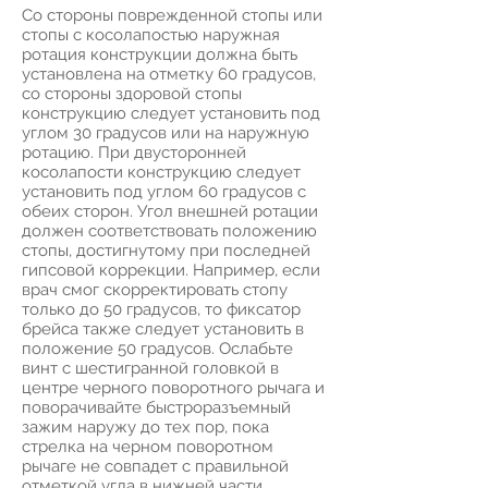
Со стороны поврежденной стопы или
стопы с косолапостью наружная
ротация конструкции должна быть
установлена на отметку 60 градусов,
со стороны здоровой стопы
конструкцию следует установить под
углом 30 градусов или на наружную
ротацию. При двусторонней
косолапости конструкцию следует
установить под углом 60 градусов с
обеих сторон. Угол внешней ротации
должен соответствовать положению
стопы, достигнутому при последней
гипсовой коррекции. Например, если
врач смог скорректировать стопу
только до 50 градусов, то фиксатор
брейса также следует установить в
положение 50 градусов. Ослабьте
винт с шестигранной головкой в
центре черного поворотного рычага и
поворачивайте быстроразъемный
зажим наружу до тех пор, пока
стрелка на черном поворотном
рычаге не совпадет с правильной
отметкой угла в нижней части